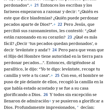
21
perdonados”.
+
Entonces los escribas y los
fariseos empezaron a razonar y decir: “¿Quién es
este que dice blasfemias? ¿Quién puede perdonar
22
pecados aparte de Dios?”.
+
Pero Jesús, que
percibió sus razonamientos, les contestó: “¿Qué
23
están razonando en su corazón?
¿Qué es más
fácil? ¿Decir ‘tus pecados quedan perdonados’, o
24
decir ‘levántate y anda’?
Pero para que vean que
el Hijo del Hombre tiene autoridad en la tierra para
perdonar pecados...”. Entonces, dirigiéndose al
paralítico, le dijo: “Yo te digo: levántate, recoge tu
25
camilla y vete a tu casa”.
+
Con eso, el hombre se
puso de pie delante de ellos, recogió la camilla en la
que había estado acostado y se fue a su casa
26
glorificando a Dios.
Y todos sin excepción se
llenaron de admiración
+
y se pusieron a glorificar a
*
Dios. Profundamente impresionados,
decían: