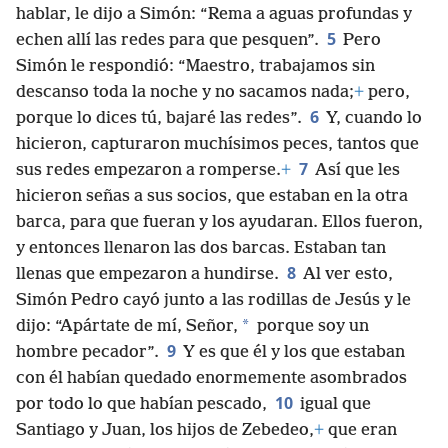
hablar, le dijo a Simón: “Rema a aguas profundas y
5
echen allí las redes para que pesquen”.
Pero
Simón le respondió: “Maestro, trabajamos sin
descanso toda la noche y no sacamos nada;
+
pero,
6
porque lo dices tú, bajaré las redes”.
Y, cuando lo
hicieron, capturaron muchísimos peces, tantos que
7
sus redes empezaron a romperse.
+
Así que les
hicieron señas a sus socios, que estaban en la otra
barca, para que fueran y los ayudaran. Ellos fueron,
y entonces llenaron las dos barcas. Estaban tan
8
llenas que empezaron a hundirse.
Al ver esto,
Simón Pedro cayó junto a las rodillas de Jesús y le
*
dijo: “Apártate de mí, Señor,
porque soy un
9
hombre pecador”.
Y es que él y los que estaban
con él habían quedado enormemente asombrados
10
por todo lo que habían pescado,
igual que
Santiago y Juan, los hijos de Zebedeo,
+
que eran