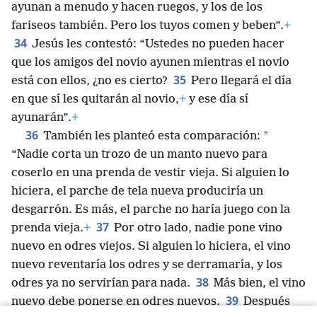
ayunan a menudo y hacen ruegos, y los de los
fariseos también. Pero los tuyos comen y beben”.
+
34
Jesús les contestó: “Ustedes no pueden hacer
que los amigos del novio ayunen mientras el novio
35
está con ellos, ¿no es cierto?
Pero llegará el día
en que sí les quitarán al novio,
+
y ese día sí
ayunarán”.
+
36
*
También les planteó esta comparación:
“Nadie corta un trozo de un manto nuevo para
coserlo en una prenda de vestir vieja. Si alguien lo
hiciera, el parche de tela nueva produciría un
desgarrón. Es más, el parche no haría juego con la
37
prenda vieja.
+
Por otro lado, nadie pone vino
nuevo en odres viejos. Si alguien lo hiciera, el vino
nuevo reventaría los odres y se derramaría, y los
38
odres ya no servirían para nada.
Más bien, el vino
39
nuevo debe ponerse en odres nuevos.
Después