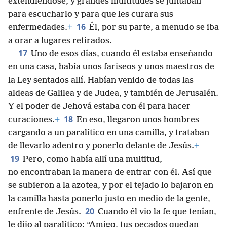
extendiéndose, y grandes multitudes se juntaban
para escucharlo y para que les curara sus
16
enfermedades.
+
Él, por su parte, a menudo se iba
a orar a lugares retirados.
17
Uno de esos días, cuando él estaba enseñando
en una casa, había unos fariseos y unos maestros de
la Ley sentados allí. Habían venido de todas las
aldeas de Galilea y de Judea, y también de Jerusalén.
Y el poder de Jehová estaba con él para hacer
18
curaciones.
+
En eso, llegaron unos hombres
cargando a un paralítico en una camilla, y trataban
de llevarlo adentro y ponerlo delante de Jesús.
+
19
Pero, como había allí una multitud,
no encontraban la manera de entrar con él. Así que
se subieron a la azotea, y por el tejado lo bajaron en
la camilla hasta ponerlo justo en medio de la gente,
20
enfrente de Jesús.
Cuando él vio la fe que tenían,
le dijo al paralítico: “Amigo, tus pecados quedan