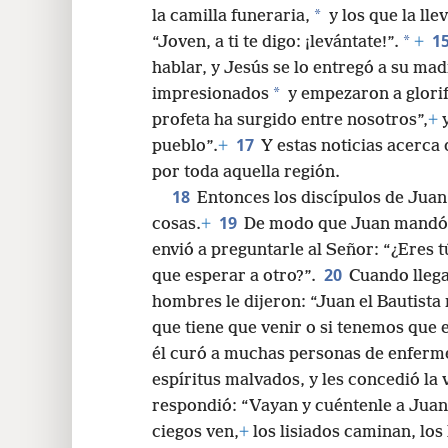
*
la camilla funeraria,
y los que la lle
1
*
“Joven, a ti te digo: ¡levántate!”.
+
hablar, y Jesús se lo entregó a su mad
*
impresionados
y empezaron a glorif
profeta ha surgido entre nosotros”,
+
y
17
pueblo”.
+
Y estas noticias acerca
por toda aquella región.
18
Entonces los discípulos de Juan 
19
cosas.
+
De modo que Juan mandó ll
envió a preguntarle al Señor: “¿Eres tú
20
que esperar a otro?”.
Cuando llega
hombres le dijeron: “Juan el Bautista 
que tiene que venir o si tenemos que 
él curó a muchas personas de enferm
espíritus malvados, y les concedió la
respondió: “Vayan y cuéntenle a Juan 
ciegos ven,
+
los lisiados caminan, los