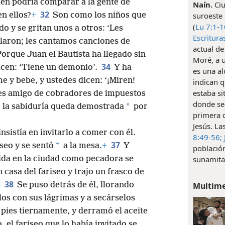
ién podría comparar a la gente de
Naín.
Ciu
32
n ellos?
+
Son como los niños que
suroeste
(
Lu 7:1-1
o y se gritan unos a otros: ‘Les
Escritura
ilaron; les cantamos canciones de
actual de
orque Juan el Bautista ha llegado sin
Moré, a u
34
icen: ‘Tiene un demonio’.
Y ha
es una al
e y bebe, y ustedes dicen: ‘¡Miren!
indican 
estaba s
 es amigo de cobradores de impuestos
donde se 
*
, la sabiduría queda demostrada
por
primera d
Jesús. La
nsistía en invitarlo a comer con él.
8:49-56;
37
*
iseo y se sentó
a la mesa.
+
Y
población
ida en la ciudad como pecadora se
sunamita
 casa del fariseo y trajo un frasco de
38
Multim
+
Se puso detrás de él, llorando
los con sus lágrimas y a secárselos
 pies tiernamente, y derramó el aceite
o, el fariseo que lo había invitado se