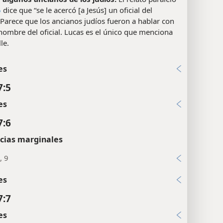
5
dice que “se le acercó [a Jesús] un oficial del
. Parece que los ancianos judíos fueron a hablar con
nombre del oficial. Lucas es el único que menciona
le.
es
7:5
es
7:6
cias marginales
, 9
es
7:7
es