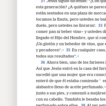
31
Jesús siguió diciendo: “¿Con qu
esta generación? ¿A quiénes se parece
están sentados en una plaza de mercad
tocamos la flauta, pero ustedes no ba
33
duelo, pero ustedes no lloraron’.
P
comer pan ni beber vino
+
y ustedes d
llegado el Hijo del Hombre, que sí com
¡Un glotón y un bebedor de vino, que
35
y pecadores!’.
+
En cualquier caso
todos sus resultados”.
+
36
Ahora bien, uno de los fariseos i
Así que Jesús entró en la casa del far
sucedió que una mujer que era conoc
*
enteró de que él estaba comiendo
en
alabastro lleno de aceite perfumado.
junto a sus pies, y comenzó a mojárse
con su cabello. También le besaba los
39
perfumado sobre ellos.
Al ver est