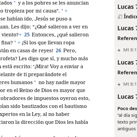
*
tados
y a los pobres se les anuncian
Lucas 
*
no tropieza por mi causa”.
+
Índic
e habían ido, Jesús se puso a
Lucas 
uan. Les dijo: “¿Qué salieron a ver en
25
 viento?
+
Entonces, ¿qué salieron
Referen
*
 fina?
+
¡Si los que llevan ropa
+
Mt 8:
26
stán en casas de reyes!
Pero,
profeta? Les digo que sí, y mucho más
Lucas 
 está escrito: ‘¡Mira! Voy a enviar a
Referen
delante de ti preparándote el
*
 seres humanos
no hay nadie mayor
+
Mt 8:
or en el Reino de Dios es mayor que
Lucas 
 cobradores de impuestos oyeron esto,
bían sido bautizados con el bautismo
Poco des
expertos en la Ley, al no haber
“al día s
texto pri
iaron la dirección que Dios les había
antiguos 