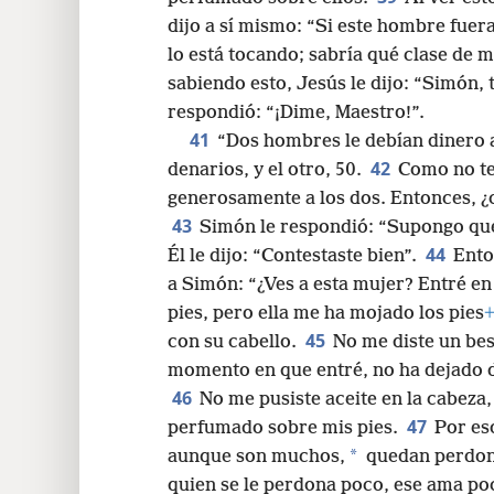
dijo a sí mismo: “Si este hombre fuer
lo está tocando; sabría qué clase de 
sabiendo esto, Jesús le dijo: “Simón, t
respondió: “¡Dime, Maestro!”.
41
“Dos hombres le debían dinero a
42
denarios, y el otro, 50.
Como no te
generosamente a los dos. Entonces, ¿c
43
Simón le respondió: “Supongo que
44
Él le dijo: “Contestaste bien”.
Ento
a Simón: “¿Ves a esta mujer? Entré en 
pies, pero ella me ha mojado los pies
45
con su cabello.
No me diste un bes
momento en que entré, no ha dejado d
46
No me pusiste aceite en la cabeza
47
perfumado sobre mis pies.
Por eso
*
aunque son muchos,
quedan perdon
quien se le perdona poco, ese ama po