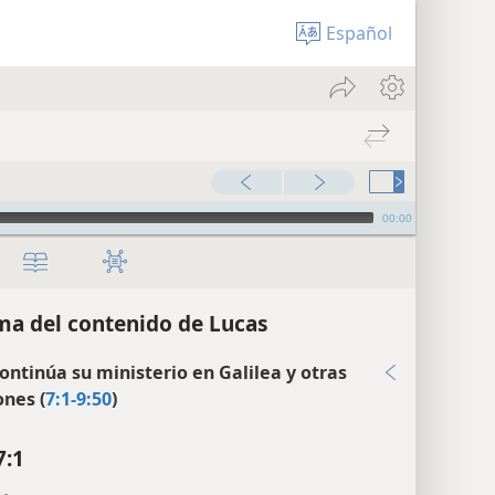
Español
00:00
a del contenido de Lucas
continúa su ministerio en Galilea y otras
ones (
7:1-9:50
)
7:1