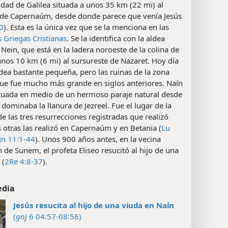
dad de Galilea situada a unos 35 km (22 mi) al
 de Capernaúm, desde donde parece que venía Jesús
0
). Esta es la única vez que se la menciona en las
s Griegas Cristianas
. Se la identifica con la aldea
 Nein, que está en la ladera noroeste de la colina de
nos 10 km (6 mi) al sursureste de Nazaret. Hoy día
dea bastante pequeña, pero las ruinas de la zona
que fue mucho más grande en siglos anteriores. Naín
ituada en medio de un hermoso paraje natural desde
dominaba la llanura de Jezreel. Fue el lugar de la
e las tres resurrecciones registradas que realizó
s otras las realizó en Capernaúm y en Betania (
Lu
Jn 11:1-44
). Unos 900 años antes, en la vecina
 de Sunem, el profeta Eliseo resucitó al hijo de una
 (
2Re 4:8-37
).
edia
Jesús resucita al hijo de una viuda en Naín
(
gnj
6 04:57-08:56)