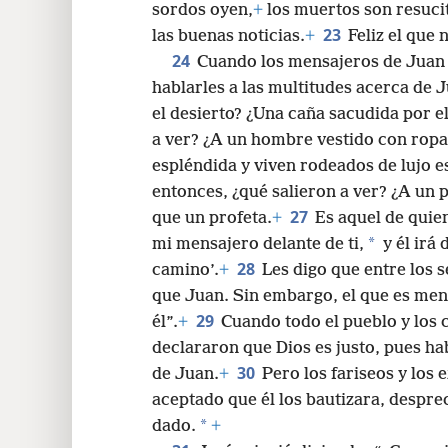
sordos oyen,
+
los muertos son resuci
23
las buenas noticias.
+
Feliz el que 
24
Cuando los mensajeros de Juan s
hablarles a las multitudes acerca de J
el desierto? ¿Una caña sacudida por el
a ver? ¿A un hombre vestido con ropa
espléndida y viven rodeados de lujo e
entonces, ¿qué salieron a ver? ¿A un 
27
que un profeta.
+
Es aquel de quien
*
mi mensajero delante de ti,
y él irá 
28
camino’.
+
Les digo que entre los
que Juan. Sin embargo, el que es men
29
él”.
+
Cuando todo el pueblo y los
declararon que Dios es justo, pues ha
30
de Juan.
+
Pero los fariseos y los 
aceptado que él los bautizara, desprec
*
dado.
+