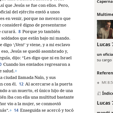
Capern
sí que Jesús se fue con ellos. Pero,
ficial del ejército envió a unos
Multim
tes en venir, porque no merezco que
consideré digno de presentarme
8
se curará.
Porque yo también
 soldados que están bajo mi mando.
Lucas 
le digo ‘¡Ven!’ y viene, y a mi esclavo
r eso, Jesús se quedó asombrado y,
un oficia
guía, dijo: “Les digo que ni en Israel
su cargo
0
Cuando los enviados regresaron a
e salud.
+
Referen
na ciudad llamada Naín, y sus
+
Mt 8:5
12
an con él.
Al acercarse a la puerta
ando a un muerto, el único hijo de una
Índic
én iba con ella una multitud bastante
Lucas 
or vio a la mujer, se conmovió
14
más”.
+
Enseguida se acercó y tocó
mandó a 