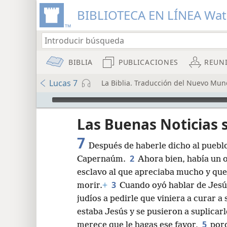
BIBLIOTECA EN LÍNEA Wa
BIBLIA
PUBLICACIONES
REUN
Lucas 7
La Biblia. Traducción del Nuevo Mund
Audio Player
Las Buenas Noticias 
7
Después de haberle dicho al pueblo
2
Capernaúm.
Ahora bien, había un of
esclavo al que apreciaba mucho y qu
3
morir.
+
Cuando oyó hablar de Jesú
8
judíos a pedirle que viniera a curar a
estaba Jesús y se pusieron a suplicar
16
5
merece que le hagas ese favor,
porq