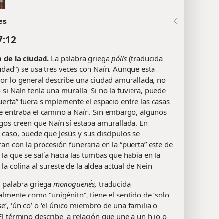
es
7:12
a de la ciudad.
La palabra griega
pólis
(traducida
dad”) se usa tres veces con Naín. Aunque esta
or lo general describe una ciudad amurallada, no
o si Naín tenía una muralla. Si no la tuviera, puede
uerta” fuera simplemente el espacio entre las casas
e entraba el camino a Naín. Sin embargo, algunos
gos creen que Naín sí estaba amurallada. En
 caso, puede que Jesús y sus discípulos se
an con la procesión funeraria en la “puerta” este de
 la que se salía hacia las tumbas que había en la
 la colina al sureste de la aldea actual de Nein.
 palabra griega
monoguenḗs,
traducida
almente como “unigénito”, tiene el sentido de ‘solo
se’, ‘único’ o ‘el único miembro de una familia o
El término describe la relación que une a un hijo o