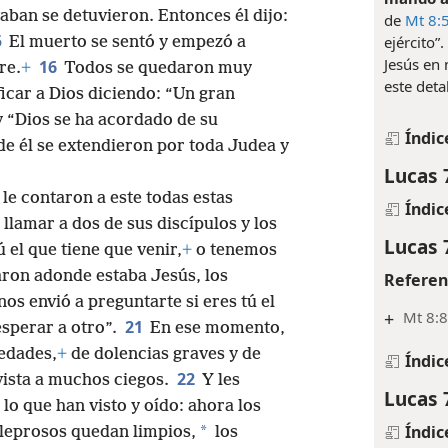
vaban se detuvieron. Entonces él dijo:
de
Mt 8:
5
ejército”
El muerto se sentó y empezó a
Jesús en 
16
re.
+
Todos se quedaron muy
este detal
icar a Dios diciendo: “Un gran
 “Dios se ha acordado de su
Índic
 de él se extendieron por toda Judea y
Lucas 
le contaron a este todas estas
Índic
amar a dos de sus discípulos y los
Lucas 
 el que tiene que venir,
+
o tenemos
ron adonde estaba Jesús, los
Referen
nos envió a preguntarte si eres tú el
+
Mt 8:8
21
esperar a otro”.
En ese momento,
edades,
+
de dolencias graves y de
Índic
22
 vista a muchos ciegos.
Y les
Lucas 
lo que han visto y oído: ahora los
Índic
*
 leprosos quedan limpios,
los