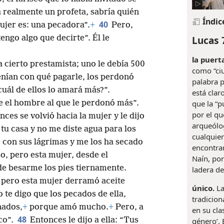
a realmente un profeta, sabría quién
Índic
40
mujer es: una pecadora”.
+
Pero,
Lucas 
engo algo que decirte”. Él le
la puert
 cierto prestamista; uno le debía 500
como “ciu
nían con qué pagarle, los perdonó
palabra p
uál de ellos lo amará más?”.
está clar
que la “p
 el hombre al que le perdonó más”.
por el qu
nces se volvió hacia la mujer y le dijo
arqueólo
tu casa y no me diste agua para los
cualquier
+
con sus lágrimas y me los ha secado
encontrar
o, pero esta mujer, desde el
Naín, por
e besarme los pies tiernamente.
ladera de
, pero esta mujer derramó aceite
único.
La
 te digo que los pecados de ella,
tradicion
ados,
+
porque amó mucho.
+
Pero, a
en su cla
48
co”.
Entonces le dijo a ella: “Tus
género’. 