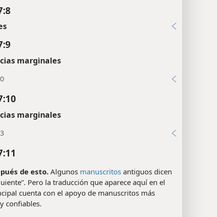
7:8
es
7:9
cias marginales
10
7:10
cias marginales
13
7:11
pués de esto.
Algunos
manuscritos
antiguos dicen
iguiente”. Pero la traducción que aparece aquí en el
ncipal cuenta con el apoyo de manuscritos más
y confiables.