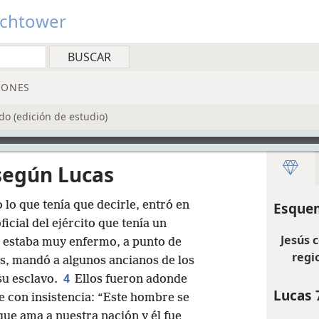
tchtower
IONES
o (edición de estudio)
según Lucas
 lo que tenía que decirle, entró en
Esquem
icial del ejército que tenía un
Jesús 
e estaba muy enfermo, a punto de
regi
s, mandó a algunos ancianos de los
4
 su esclavo.
Ellos fueron adonde
Lucas 
le con insistencia: “Este hombre se
ue ama a nuestra nación y él fue