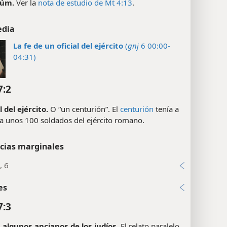
aúm.
Ver la
nota de estudio de Mt 4:13
.
edia
La fe de un oficial del ejército
(
gnj
6 00:00-
04:31)
7:2
l del ejército.
O “un centurión”. El
centurión
tenía a
 a unos 100 soldados del ejército romano.
cias marginales
, 6
es
7:3
algunos ancianos de los judíos.
El relato paralelo