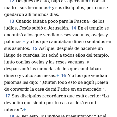
su gloria,
+
y sus discípulos pusieron su fe en él.
12
Después de esto, bajó a Capernaúm
+
con su
madre, sus hermanos
+
y sus discípulos, pero no se
quedaron allí muchos días.
13
Cuando faltaba poco para la Pascua
+
de los
14
judíos, Jesús subió a Jerusalén.
En el templo se
encontró a los que vendían reses vacunas, ovejas y
palomas,
+
y a los que cambiaban dinero sentados en
15
sus asientos.
Así que, después de hacerse un
látigo de cuerdas, los echó a todos ellos del templo,
junto con las ovejas y las reses vacunas, y
desparramó las monedas de los que cambiaban
16
dinero y volcó sus mesas.
+
Y a los que vendían
palomas les dijo: “¡Quiten todo esto de aquí! ¡Dejen
de convertir la casa de mi Padre en un mercado!”.
+
17
Sus discípulos recordaron que está escrito: “La
devoción que siento por tu casa arderá en mi