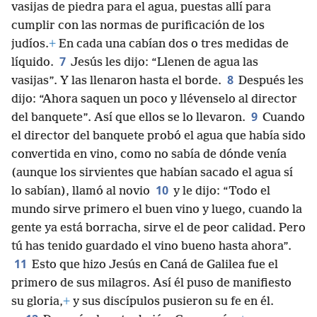
6
todo lo que él les diga”.
Resulta que había seis
vasijas de piedra para el agua, puestas allí para
cumplir con las normas de purificación de los
judíos.
+
En cada una cabían dos o tres medidas de
7
líquido.
Jesús les dijo: “Llenen de agua las
8
vasijas”. Y las llenaron hasta el borde.
Después les
dijo: “Ahora saquen un poco y llévenselo al director
9
del banquete”. Así que ellos se lo llevaron.
Cuando
el director del banquete probó el agua que había sido
convertida en vino, como no sabía de dónde venía
(aunque los sirvientes que habían sacado el agua sí
10
lo sabían), llamó al novio
y le dijo: “Todo el
mundo sirve primero el buen vino y luego, cuando la
gente ya está borracha, sirve el de peor calidad. Pero
tú has tenido guardado el vino bueno hasta ahora”.
11
Esto que hizo Jesús en Caná de Galilea fue el
primero de sus milagros. Así él puso de manifiesto