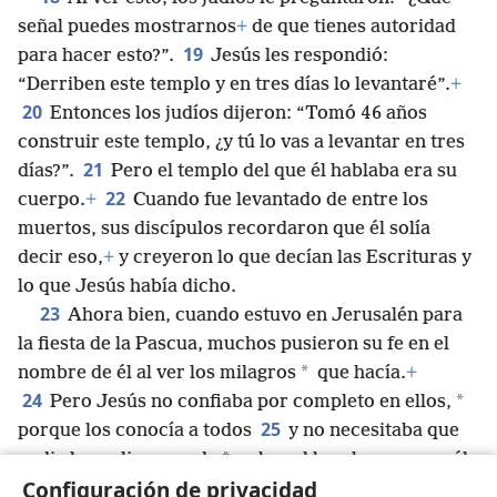
interior”.
+
18
Al ver esto, los judíos le preguntaron: “¿Qué
señal puedes mostrarnos
+
de que tienes autoridad
19
para hacer esto?”.
Jesús les respondió:
“Derriben este templo y en tres días lo levantaré”.
+
20
Entonces los judíos dijeron: “Tomó 46 años
construir este templo, ¿y tú lo vas a levantar en tres
21
días?”.
Pero el templo del que él hablaba era su
22
cuerpo.
+
Cuando fue levantado de entre los
muertos, sus discípulos recordaron que él solía
decir eso,
+
y creyeron lo que decían las Escrituras y
lo que Jesús había dicho.
23
Ahora bien, cuando estuvo en Jerusalén para
la fiesta de la Pascua, muchos pusieron su fe en el
*
nombre de él al ver los milagros
que hacía.
+
24
*
Pero Jesús no confiaba por completo en ellos,
25
porque los conocía a todos
y no necesitaba que
Configuración de privacidad
*
nadie le explicara nada
sobre el hombre, ya que él