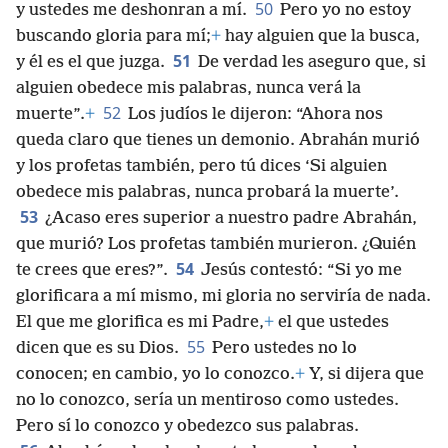
50
y ustedes me deshonran a mí.
Pero yo no estoy
buscando gloria para mí;
+
hay alguien que la busca,
51
y él es el que juzga.
De verdad les aseguro que, si
alguien obedece mis palabras, nunca verá la
52
muerte”.
+
Los judíos le dijeron: “Ahora nos
queda claro que tienes un demonio. Abrahán murió
y los profetas también, pero tú dices ‘Si alguien
obedece mis palabras, nunca probará la muerte’.
53
¿Acaso eres superior a nuestro padre Abrahán,
que murió? Los profetas también murieron. ¿Quién
54
te crees que eres?”.
Jesús contestó: “Si yo me
glorificara a mí mismo, mi gloria no serviría de nada.
El que me glorifica es mi Padre,
+
el que ustedes
55
dicen que es su Dios.
Pero ustedes no lo
conocen; en cambio, yo lo conozco.
+
Y, si dijera que
no lo conozco, sería un mentiroso como ustedes.
Pero sí lo conozco y obedezco sus palabras.