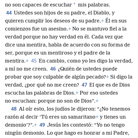
*
no son capaces de escuchar
mis palabras.
44
Ustedes son hijos de su padre, el Diablo, y
quieren cumplir los deseos de su padre.
+
Él en sus
comienzos fue un asesino.
+
No se mantuvo fiel a la
verdad porque no hay verdad en él. Cada vez que
dice una mentira, habla de acuerdo con su forma de
ser, porque es un mentiroso y el padre de la
45
mentira.
+
En cambio, como yo les digo la verdad,
46
a mí no me creen.
¿Quién de ustedes puede
probar que soy culpable de algún pecado?
+
Si digo la
47
verdad, ¿por qué no me creen?
El que es de Dios
escucha las palabras de Dios.
+
Por eso ustedes
no escuchan: porque no son de Dios”.
+
48
Al oír esto, los judíos le dijeron: “¿No tenemos
razón al decir ‘Tú eres un samaritano
+
y tienes un
49
demonio’?”.
+
Jesús les contestó: “Yo no tengo
ningún demonio. Lo que hago es honrar a mi Padre,