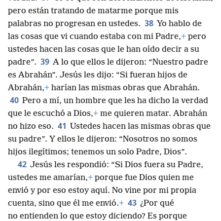
pero están tratando de matarme porque mis
38
palabras no progresan en ustedes.
Yo hablo de
las cosas que vi cuando estaba con mi Padre,
+
pero
ustedes hacen las cosas que le han oído decir a su
39
padre”.
A lo que ellos le dijeron: “Nuestro padre
es Abrahán”. Jesús les dijo: “Si fueran hijos de
Abrahán,
+
harían las mismas obras que Abrahán.
40
Pero a mí, un hombre que les ha dicho la verdad
que le escuchó a Dios,
+
me quieren matar. Abrahán
41
no hizo eso.
Ustedes hacen las mismas obras que
su padre”. Y ellos le dijeron: “Nosotros no somos
hijos ilegítimos; tenemos un solo Padre, Dios”.
42
Jesús les respondió: “Si Dios fuera su Padre,
ustedes me amarían,
+
porque fue Dios quien me
envió y por eso estoy aquí. No vine por mi propia
43
cuenta, sino que él me envió.
+
¿Por qué
no entienden lo que estoy diciendo? Es porque