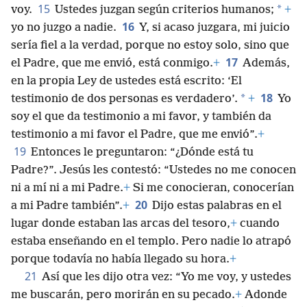
15
*
voy.
Ustedes juzgan según criterios humanos;
+
16
yo no juzgo a nadie.
Y, si acaso juzgara, mi juicio
sería fiel a la verdad, porque no estoy solo, sino que
17
el Padre, que me envió, está conmigo.
+
Además,
en la propia Ley de ustedes está escrito: ‘El
18
*
testimonio de dos personas es verdadero’.
+
Yo
soy el que da testimonio a mi favor, y también da
testimonio a mi favor el Padre, que me envió”.
+
19
Entonces le preguntaron: “¿Dónde está tu
Padre?”. Jesús les contestó: “Ustedes no me conocen
ni a mí ni a mi Padre.
+
Si me conocieran, conocerían
20
a mi Padre también”.
+
Dijo estas palabras en el
lugar donde estaban las arcas del tesoro,
+
cuando
estaba enseñando en el templo. Pero nadie lo atrapó
porque todavía no había llegado su hora.
+
21
Así que les dijo otra vez: “Yo me voy, y ustedes
me buscarán, pero morirán en su pecado.
+
Adonde