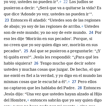
22
yo voy, ustedes no pueden ir”.
+
Los judíos se
pusieron a decir: “¿Será que va a quitarse la vida? Es
que dice ‘Adonde yo voy, ustedes no pueden ir’”.
23
Entonces él añadió: “Ustedes son de las regiones
de abajo; yo soy de las regiones de arriba.
+
Ustedes
24
son de este mundo; yo no soy de este mundo.
Por
eso les dije ‘Morirán en sus pecados’. Porque, si
no creen que yo soy quien digo ser, morirán en sus
25
pecados”.
Así que se pusieron a preguntarle: “¿Y
tú quién eres?”. Jesús les respondió: “¿Para qué les
26
hablo siquiera?
Tengo mucho que decir sobre
ustedes y muchas cosas que juzgar. De hecho, el que
me envió es fiel a la verdad, y yo digo en el mundo las
27
mismas cosas que le escuché a él”.
+
Pero ellos
28
no captaron que les hablaba del Padre.
Entonces
Jesús dijo: “Una vez que ustedes hayan alzado al Hijo
del Hombre,
+
entonces sabrán que yo soy quien digo