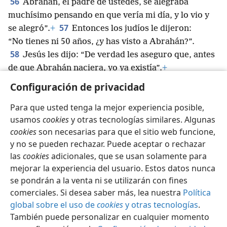
56
Abrahán, el padre de ustedes, se alegraba
muchísimo pensando en que vería mi día, y lo vio y
57
se alegró”.
+
Entonces los judíos le dijeron:
“No tienes ni 50 años, ¿y has visto a Abrahán?”.
58
Jesús les dijo: “De verdad les aseguro que, antes
de que Abrahán naciera, yo ya existía”.
+
59
Entonces agarraron piedras para lanzárselas a
Configuración de privacidad
Jesús, pero él se escondió y salió del templo.
Para que usted tenga la mejor experiencia posible,
usamos
cookies
y otras tecnologías similares. Algunas
cookies
son necesarias para que el sitio web funcione,
y no se pueden rechazar. Puede aceptar o rechazar
Español
Compartir
Configuración
las
cookies
adicionales, que se usan solamente para
Copyright
© 2026 Watch Tower Bible and Tract Society of Pennsylvania
mejorar la experiencia del usuario. Estos datos nunca
Condiciones de uso
Política de privacidad
se pondrán a la venta ni se utilizarán con fines
Configuración de privacidad
Iniciar sesión
JW.ORG
comerciales. Si desea saber más, lea nuestra
Política
global sobre el uso de
cookies
y otras tecnologías
.
También puede personalizar en cualquier momento