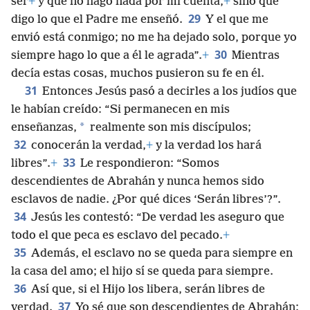
ser
+
y que no hago nada por mi cuenta,
+
sino que
29
digo lo que el Padre me enseñó.
Y el que me
envió está conmigo; no me ha dejado solo, porque yo
30
siempre hago lo que a él le agrada”.
+
Mientras
decía estas cosas, muchos pusieron su fe en él.
31
Entonces Jesús pasó a decirles a los judíos que
le habían creído: “Si permanecen en mis
*
enseñanzas,
realmente son mis discípulos;
32
conocerán la verdad,
+
y la verdad los hará
33
libres”.
+
Le respondieron: “Somos
descendientes de Abrahán y nunca hemos sido
esclavos de nadie. ¿Por qué dices ‘Serán libres’?”.
34
Jesús les contestó: “De verdad les aseguro que
todo el que peca es esclavo del pecado.
+
35
Además, el esclavo no se queda para siempre en
la casa del amo; el hijo sí se queda para siempre.
36
Así que, si el Hijo los libera, serán libres de
37
verdad.
Yo sé que son descendientes de Abrahán;