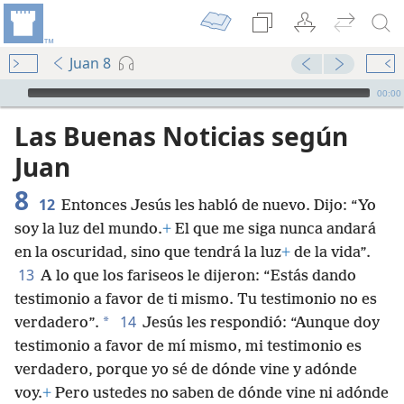
Juan 8
Audio Player
00:00
Las Buenas Noticias según
Juan
8
12
Entonces Jesús les habló de nuevo. Dijo: “Yo
soy la luz del mundo.
+
El que me siga nunca andará
en la oscuridad, sino que tendrá la luz
+
de la vida”.
13
A lo que los fariseos le dijeron: “Estás dando
testimonio a favor de ti mismo. Tu testimonio no es
14
*
verdadero”.
Jesús les respondió: “Aunque doy
testimonio a favor de mí mismo, mi testimonio es
verdadero, porque yo sé de dónde vine y adónde
voy.
+
Pero ustedes no saben de dónde vine ni adónde