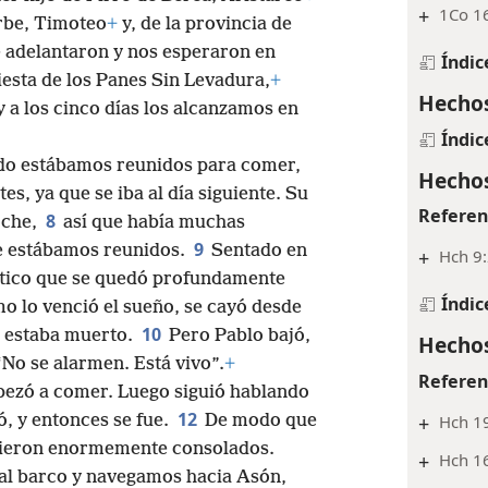
+
1Co 16
rbe, Timoteo
+
y, de la provincia de
e adelantaron y nos esperaron en
Índic
iesta de los Panes Sin Levadura,
+
Hechos
 a los cinco días los alcanzamos en
Índic
ndo estábamos reunidos para comer,
Hechos
es, ya que se iba al día siguiente. Su
Referen
8
oche,
así que había muchas
9
de estábamos reunidos.
Sentado en
+
Hch 9:
utico que se quedó profundamente
Índic
 lo venció el sueño, se cayó desde
10
n, estaba muerto.
Pero Pablo bajó,
Hechos
“No se alarmen. Está vivo”.
+
Referen
mpezó a comer. Luego siguió hablando
12
, y entonces se fue.
De modo que
+
Hch 19
ntieron enormemente consolados.
+
Hch 16
 al barco y navegamos hacia Asón,