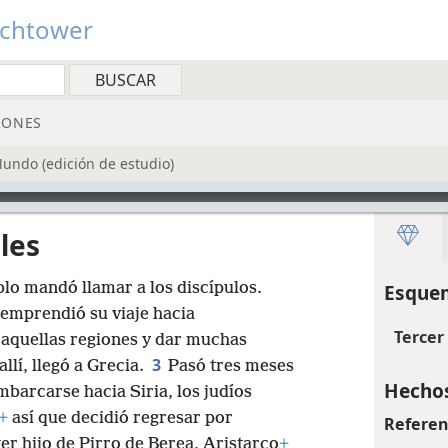
tchtower
IONES
Mundo (edición de estudio)
les
lo mandó llamar a los discípulos.
Esquem
 emprendió su viaje hacia
Tercer
 aquellas regiones y dar muchas
3
llí, llegó a Grecia.
Pasó tres meses
Hechos
mbarcarse hacia Siria, los judíos
+
así que decidió regresar por
Referen
 hijo de Pirro de Berea, Aristarco
+