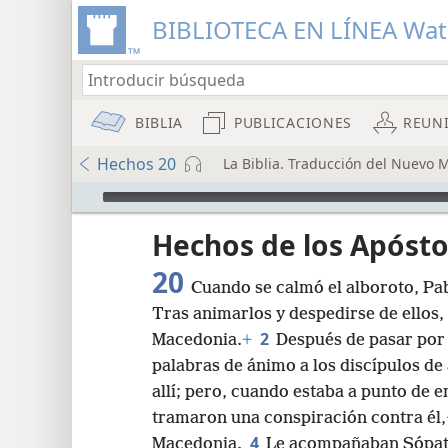
BIBLIOTECA EN LÍNEA Wa
BIBLIA
PUBLICACIONES
REUN
Hechos 20
La Biblia. Traducción del Nuevo 
Audio Player
Hechos de los Apósto
20
Cuando se calmó el alboroto, Pab
Tras animarlos y despedirse de ellos,
2
Macedonia.
+
Después de pasar por
palabras de ánimo a los discípulos de a
8
allí; pero, cuando estaba a punto de e
tramaron una conspiración contra él,
16
4
Macedonia.
Le acompañaban Sópater