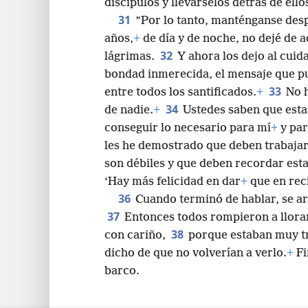
discípulos y llevárselos detrás de ello
31
”Por lo tanto, manténganse desp
años,
+
de día y de noche, no dejé de 
32
lágrimas.
Y ahora los dejo al cuid
bondad inmerecida, el mensaje que pu
33
entre todos los santificados.
+
No h
34
de nadie.
+
Ustedes saben que est
conseguir lo necesario para mí
+
y par
les he demostrado que deben trabajar
son débiles y que deben recordar esta
‘Hay más felicidad en dar
+
que en reci
36
Cuando terminó de hablar, se arr
37
Entonces todos rompieron a llorar
38
con cariño,
porque estaban muy tr
dicho de que no volverían a verlo.
+
Fi
barco.