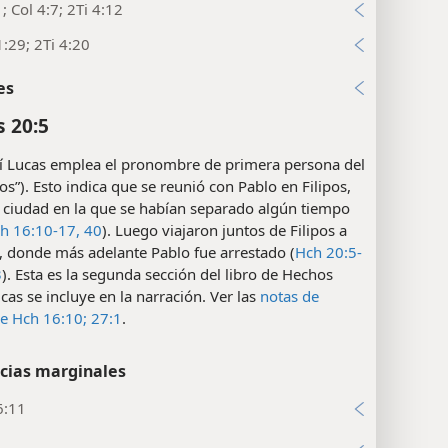
1; Col 4:7; 2Ti 4:12
:29; 2Ti 4:20
es
 20:5
 Lucas emplea el pronombre de primera persona del
nos”). Esto indica que se reunió con Pablo en Filipos,
 ciudad en la que se habían separado algún tiempo
h 16:10-17,
40
). Luego viajaron juntos de Filipos a
, donde más adelante Pablo fue arrestado (
Hch 20:5-
3
). Esta es la segunda sección del libro de Hechos
as se incluye en la narración. Ver las
notas de
de Hch 16:10;
27:1
.
cias marginales
6:11