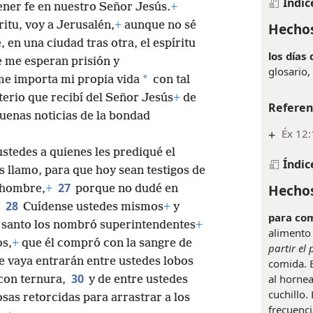
Índic
tener fe en nuestro Señor Jesús.
+
itu, voy a Jerusalén,
+
aunque no sé
Hechos
 en una ciudad tras otra, el espíritu
los días
e me esperan prisión y
glosario,
*
me importa mi propia vida
con tal
terio que recibí del Señor Jesús
+
de
Referen
uenas noticias de la bondad
+
Éx 12:
stedes a quienes les prediqué el
Índic
s llamo, para que hoy sean testigos de
27
Hechos
o hombre,
+
porque no dudé en
28
Cuídense ustedes mismos
+
y
para com
tu santo los nombró superintendentes
+
alimento
os,
+
que él compró con la sangre de
partir el
 vaya entrarán entre ustedes lobos
comida. 
30
al hornea
 con ternura,
y de entre ustedes
cuchillo.
as retorcidas para arrastrar a los
frecuenci