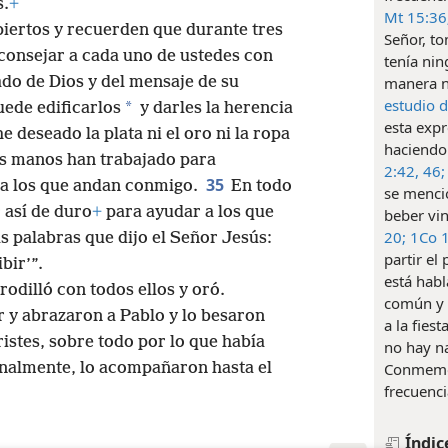
s.
+
Mt 15:36
iertos y recuerden que durante tres
Señor, to
aconsejar a cada uno de ustedes con
tenía nin
ado de Dios y del mensaje de su
manera no
estudio 
*
ede edificarlos
y darles la herencia
esta expr
e deseado la plata ni el oro ni la ropa
haciendo 
as manos han trabajado para
2:42,
46;
35
a los que andan conmigo.
En todo
se mencio
 así de duro
+
para ayudar a los que
beber vi
20;
1Co 1
s palabras que dijo el Señor Jesús:
partir el
bir’”.
está habl
odilló con todos ellos y oró.
común y c
 y abrazaron a Pablo y lo besaron
a la fies
istes, sobre todo por lo que había
no hay n
nalmente, lo acompañaron hasta el
Conmemor
frecuenci
Índic