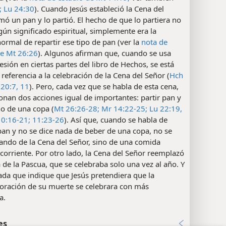
;
Lu 24:30
). Cuando Jesús estableció la Cena del
mó un pan y lo partió. El hecho de que lo partiera no
gún significado espiritual, simplemente era la
rmal de repartir ese tipo de pan (ver la
nota de
de Mt 26:26
). Algunos afirman que, cuando se usa
esión en ciertas partes del libro de Hechos, se está
referencia a la celebración de la Cena del Señor (
Hch
20:7,
11
). Pero, cada vez que se habla de esta cena,
nan dos acciones igual de importantes: partir pan y
no de una copa (
Mt 26:26-28;
Mr 14:22-25;
Lu 22:19,
0:16-21;
11:23-26
). Así que, cuando se habla de
 pan y no se dice nada de beber de una copa, no se
ando de la Cena del Señor, sino de una comida
orriente. Por otro lado, la Cena del Señor reemplazó
ta de la Pascua, que se celebraba solo una vez al año. Y
ada que indique que Jesús pretendiera que la
ación de su muerte se celebrara con más
a.
es