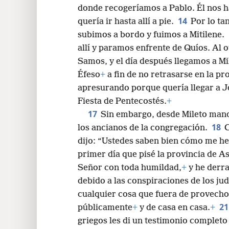
donde recogeríamos a Pablo. Él nos h
14
quería ir hasta allí a pie.
Por lo ta
subimos a bordo y fuimos a Mitilene.
allí y paramos enfrente de Quíos. Al
Samos, y el día después llegamos a Mi
Éfeso
+
a fin de no retrasarse en la pr
apresurando porque quería llegar a J
Fiesta de Pentecostés.
+
17
Sin embargo, desde Mileto mand
18
los ancianos de la congregación.
C
dijo: “Ustedes saben bien cómo me he
primer día que pisé la provincia de As
Señor con toda humildad,
+
y he derra
debido a las conspiraciones de los ju
cualquier cosa que fuera de provecho
2
públicamente
+
y de casa en casa.
+
griegos les di un testimonio completo