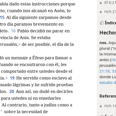
+
Ef 6:2
abía dado estas instrucciones porque
nto, cuando nos alcanzó en Asón, lo
+
Hch 21
15
Al día siguiente zarpamos desde
Índic
 otro día paramos brevemente en
16
leto.
Pablo decidió no parar en
Hechos
ovincia de Asia. Se estaba
nos.
Aquí
erusalén,
+
de ser posible, el día de la
plural (“
la misma
ó un mensaje a Éfeso para llamar a
antes (
Hc
uando se encontraron con él, les
Jerusalén
21:18,
3
 comportado entre ustedes desde el
donde Luc
19
ia.
+
He servido como esclavo al
estudio 
mado lágrimas y he sufrido pruebas
20
díos.
Aun así, no dudé en decirles
Referen
 para ustedes ni en enseñarles
1
Al contrario, tanto a judíos como a
+
Hch 1
*
sobre la necesidad de