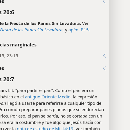
es
 20:6
 de la Fiesta de los Panes Sin Levadura.
Ver
Fiesta de los Panes Sin Levadura
,
y
apén. B15
.
cias marginales
15; 23:15
es
 20:7
er.
Lit. “para partir el pan”. Como el pan era un
 básico en el
antiguo Oriente Medio
, la expresión
 pan
llegó a usarse para referirse a cualquier tipo de
Era común preparar panes planos que se endurecían
rlos. Por eso, el pan se partía, no se cortaba con un
 Esa era la costumbre y fue algo que Jesús hacía con
a (ver la
nota de estudio de Mt 14:19;
ver también