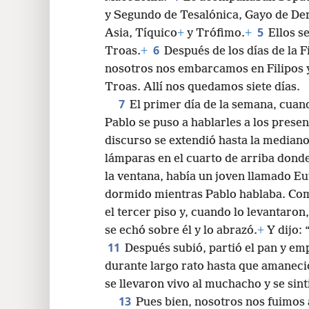
y Segundo de Tesalónica, Gayo de De
24
5
Asia, Tíquico
+
y Trófimo.
+
Ellos s
6
Troas.
+
Después de los días de la F
32
nosotros nos embarcamos en Filipos y
Troas. Allí nos quedamos siete días.
7
El primer día de la semana, cua
Pablo se puso a hablarles a los present
discurso se extendió hasta la median
lámparas en el cuarto de arriba don
la ventana, había un joven llamado E
dormido mientras Pablo hablaba. Como
el tercer piso y, cuando lo levantaro
se echó sobre él y lo abrazó.
+
Y dijo: 
11
Después subió, partió el pan y e
durante largo rato hasta que amaneció
se llevaron vivo al muchacho y se si
13
Pues bien, nosotros nos fuimos