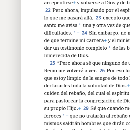
arrepentirse
+
y volverse a Dios y de 
22
Pero ahora, impulsado por el espír
23
lo que me pasará allá,
excepto que,
*
santo me avisa
una y otra vez de qu
24
*
dificultades.
+
Sin embargo, no 
de que termine mi carrera
+
y el minis
*
dar un testimonio completo
de las b
inmerecida de Dios.
25
”Pero ahora sé que ninguno de u
26
Reino me volverá a ver.
Por eso lo
que estoy limpio de la sangre de tod
declararles toda la voluntad de Dios.
+
cuiden del rebaño, del cual el espíri
para pastorear la congregación de Di
29
su propio Hijo.
+
Sé que cuando me
*
feroces
+
que no tratarán al rebaño
mismos saldrán hombres que dirán cos