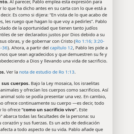
nto.
Al parecer, Pablo emplea esta expresión para
r lo que ha dicho antes en su carta con lo que está a
decir. Es como si dijera: “En vista de lo que acabo de
es, les ruego que hagan lo que voy a pedirles”. Pablo
blado de la oportunidad que tienen tanto judíos
iles de ser declarados justos por Dios debido a su
 sus obras, y de gobernar con Cristo (
Ro 1:16;
3:20-
-36
). Ahora, a partir del
capítulo 12
, Pablo les pide a
ianos que sean agradecidos y que demuestren su fe y
obedeciendo a Dios y llevando una vida de sacrificio.
s.
Ver la
nota de estudio de Ro 1:13
.
 sus cuerpos.
Bajo la Ley mosaica, los israelitas
nimales y ofrecían los cuerpos como sacrificios. Así
animal solo se podía presentar una vez. En cambio,
ano ofrece continuamente su cuerpo —es decir, todo
y lo ofrece
“como un sacrificio vivo”.
Este
io” abarca todas las facultades de la persona: su
 corazón y sus fuerzas. Es un acto de dedicación
 afecta a todo aspecto de su vida. Pablo añade que