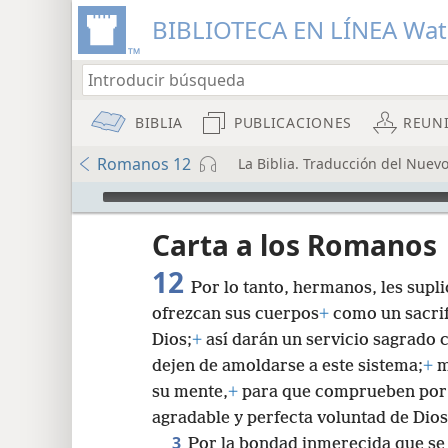
BIBLIOTECA EN LÍNEA Wa
BIBLIA
PUBLICACIONES
REUN
Romanos 12
La Biblia. Traducción del Nuev
Audio Player
Carta a los Romanos
12
Por lo tanto, hermanos, les supl
ofrezcan sus cuerpos
+
como un sacrif
Dios;
+
así darán un servicio sagrado 
dejen de amoldarse a este sistema;
+
m
8
su mente,
+
para que comprueben por
agradable y perfecta voluntad de Dios
16
3
Por la bondad inmerecida que se