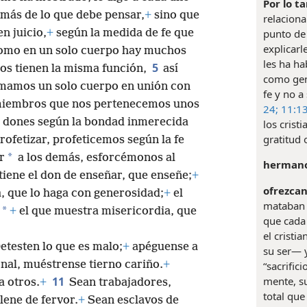
Por lo ta
 más de lo que debe pensar,
+
sino que
relaciona
n juicio,
+
según la medida de fe que
punto de 
explicarl
como en un solo cuerpo hay muchos
les ha ha
5
os tienen la misma función,
así
como gent
mamos un solo cuerpo en unión con
fe y no a
 miembros que nos pertenecemos unos
24;
11:13
s dones según la bondad inmerecida
los crist
gratitud 
profetizar, profeticemos según la fe
*
r
a los demás, esforcémonos al
hermano
tiene el don de enseñar, que enseñe;
+
ofrezcan
, que lo haga con generosidad;
+
el
mataban a
*
+
el que muestra misericordia, que
que cada 
el cristi
etesten lo que es malo;
+
apéguense a
su ser— 
nal, muéstrense tierno cariño.
+
“sacrific
mente, su
11
a otros.
+
Sean trabajadores,
total que
llene de fervor.
+
Sean esclavos de