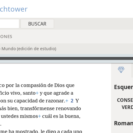
tchtower
IONES
o Mundo (edición de estudio)
ico por la compasión de Dios que
Esquem
icio vivo, santo
+
y que agrade a
CONSE
2
con su capacidad de razonar.
+
Y
VER
ás bien, transfórmense renovando
 ustedes mismos
+
cuál es la buena,
Roman
.
 me ha mostrado, le digo a cada uno