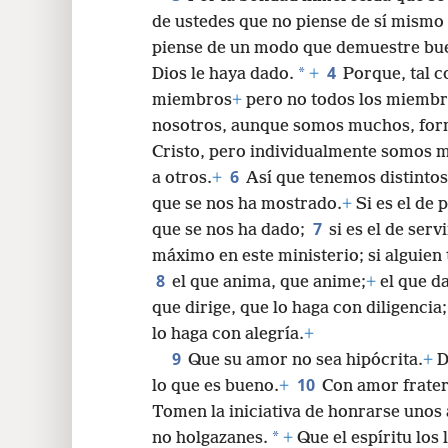
de ustedes que no piense de sí mismo
piense de un modo que demuestre bue
4
*
Dios le haya dado.
+
Porque, tal 
miembros
+
pero no todos los miembr
nosotros, aunque somos muchos, for
Cristo, pero individualmente somos
6
a otros.
+
Así que tenemos distinto
que se nos ha mostrado.
+
Si es el de 
7
que se nos ha dado;
si es el de servi
máximo en este ministerio; si alguien 
8
el que anima, que anime;
+
el que da
que dirige, que lo haga con diligencia;
lo haga con alegría.
+
9
Que su amor no sea hipócrita.
+
D
10
lo que es bueno.
+
Con amor frater
Tomen la iniciativa de honrarse unos 
*
no holgazanes.
+
Que el espíritu los 