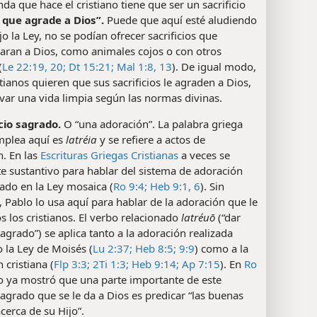
nda que hace el cristiano tiene que ser un sacrificio
 que agrade a Dios”.
Puede que aquí esté aludiendo
jo la Ley, no se podían ofrecer sacrificios que
aran a Dios, como animales cojos o con otros
(
Le 22:19, 20;
Dt 15:21;
Mal 1:8,
13
). De igual modo,
istianos quieren que sus sacrificios le agraden a Dios,
var una vida limpia según las normas divinas.
cio sagrado.
O “una adoración”. La palabra griega
mplea aquí es
latréia
y se refiere a actos de
n. En las
Escrituras Griegas Cristianas
a veces se
ste sustantivo para hablar del sistema de adoración
ado en la Ley mosaica (
Ro 9:4;
Heb 9:1,
6
). Sin
Pablo lo usa aquí para hablar de la adoración que le
s los cristianos. El verbo relacionado
latréuō
(“dar
sagrado”) se aplica tanto a la adoración realizada
 la Ley de Moisés (
Lu 2:37;
Heb 8:5;
9:9
) como a la
 cristiana (
Flp 3:3;
2Ti 1:3;
Heb 9:14;
Ap 7:15
). En
Ro
lo ya mostró que una parte importante de este
sagrado que se le da a Dios es predicar “las buenas
acerca de su Hijo”.