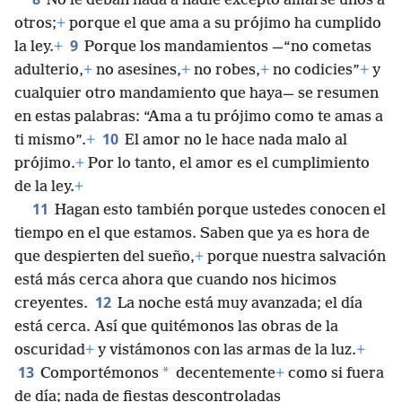
No le deban nada a nadie excepto amarse unos a
otros;
+
porque el que ama a su prójimo ha cumplido
9
la ley.
+
Porque los mandamientos —“no cometas
adulterio,
+
no asesines,
+
no robes,
+
no codicies”
+
y
cualquier otro mandamiento que haya— se resumen
en estas palabras: “Ama a tu prójimo como te amas a
10
ti mismo”.
+
El amor no le hace nada malo al
prójimo.
+
Por lo tanto, el amor es el cumplimiento
de la ley.
+
11
Hagan esto también porque ustedes conocen el
tiempo en el que estamos. Saben que ya es hora de
que despierten del sueño,
+
porque nuestra salvación
está más cerca ahora que cuando nos hicimos
12
creyentes.
La noche está muy avanzada; el día
está cerca. Así que quitémonos las obras de la
oscuridad
+
y vistámonos con las armas de la luz.
+
13
*
Comportémonos
decentemente
+
como si fuera
de día; nada de fiestas descontroladas