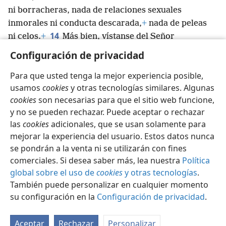
ni borracheras, nada de relaciones sexuales
inmorales ni conducta descarada,
+
nada de peleas
14
ni celos.
+
Más bien, vístanse del Señor
Jesucristo
+
y no estén haciendo planes para
Configuración de privacidad
satisfacer los deseos de la carne.
+
Para que usted tenga la mejor experiencia posible,
usamos
cookies
y otras tecnologías similares. Algunas
cookies
son necesarias para que el sitio web funcione,
y no se pueden rechazar. Puede aceptar o rechazar
Español
Compartir
Configuración
las
cookies
adicionales, que se usan solamente para
Copyright
© 2026 Watch Tower Bible and Tract Society of Pennsylvania
mejorar la experiencia del usuario. Estos datos nunca
Condiciones de uso
Política de privacidad
se pondrán a la venta ni se utilizarán con fines
Configuración de privacidad
Iniciar sesión
JW.ORG
comerciales. Si desea saber más, lea nuestra
Política
global sobre el uso de
cookies
y otras tecnologías
.
También puede personalizar en cualquier momento
su configuración en la
Configuración de privacidad
.
Aceptar
Rechazar
Personalizar