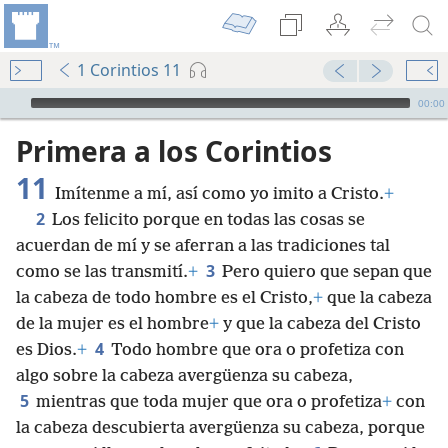
1 Corintios 11
Audio Player
00:00
Primera a los Corintios
11
Imítenme a mí, así como yo imito a Cristo.
+
2
Los felicito porque en todas las cosas se
acuerdan de mí y se aferran a las tradiciones tal
3
como se las transmití.
+
Pero quiero que sepan que
la cabeza de todo hombre es el Cristo,
+
que la cabeza
de la mujer es el hombre
+
y que la cabeza del Cristo
4
es Dios.
+
Todo hombre que ora o profetiza con
algo sobre la cabeza avergüenza su cabeza,
5
mientras que toda mujer que ora o profetiza
+
con
la cabeza descubierta avergüenza su cabeza, porque