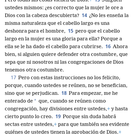
Pero todas las cosas vienen de Dios.
+
Juzguen
ustedes mismos: ¿es correcto que la mujer le ore a
14
Dios con la cabeza descubierta?
¿No les enseña la
misma naturaleza que el cabello largo es una
15
deshonra para el hombre,
pero que el cabello
largo en la mujer es una gloria para ella? Porque a
16
ella se le ha dado el cabello para cubrirse.
Ahora
bien, si alguien quiere defender otra costumbre, que
sepa que ni nosotros ni las congregaciones de Dios
tenemos otra costumbre.
17
Pero con estas instrucciones no los felicito,
porque, cuando ustedes se reúnen, no se benefician,
18
sino que se perjudican.
Para empezar, me he
*
enterado de
que, cuando se reúnen como
congregación, hay divisiones entre ustedes,
+
y hasta
19
cierto punto lo creo.
Porque sin duda habrá
sectas entre ustedes,
+
para que también sea evidente
quiénes de ustedes tienen la aprobación de Dios.
+