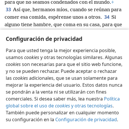
para que no seamos condenados con el mundo.
+
33
Así que, hermanos míos, cuando se reúnan para
34
comer esa comida, espérense unos a otros.
Si
alguno tiene hambre, que coma en su casa, para que
no sean condenados cuando se reúnan.
+
En cuanto a
Configuración de privacidad
los demás asuntos, los pondré en orden cuando
llegue allá.
Para que usted tenga la mejor experiencia posible,
usamos
cookies
y otras tecnologías similares. Algunas
cookies
son necesarias para que el sitio web funcione,
y no se pueden rechazar. Puede aceptar o rechazar
las
cookies
adicionales, que se usan solamente para
Español
Compartir
Configuración
mejorar la experiencia del usuario. Estos datos nunca
Copyright
© 2026 Watch Tower Bible and Tract Society of Pennsylvania
Condiciones de uso
Política de privacidad
se pondrán a la venta ni se utilizarán con fines
Configuración de privacidad
Iniciar sesión
JW.ORG
comerciales. Si desea saber más, lea nuestra
Política
global sobre el uso de
cookies
y otras tecnologías
.
También puede personalizar en cualquier momento
su configuración en la
Configuración de privacidad
.