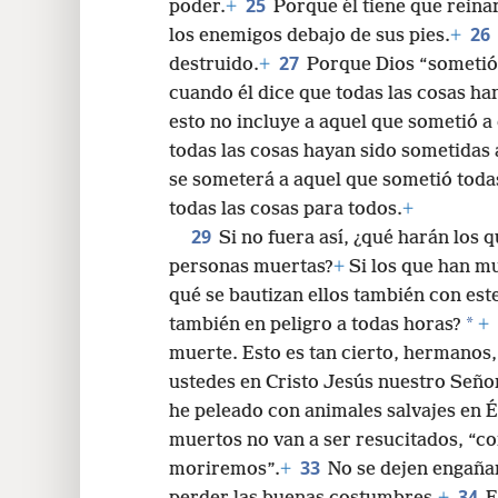
25
poder.
+
Porque él tiene que reina
26
los enemigos debajo de sus pies.
+
27
destruido.
+
Porque Dios “sometió 
cuando él dice que todas las cosas ha
esto no incluye a aquel que sometió a 
todas las cosas hayan sido sometidas 
se someterá a aquel que sometió todas 
todas las cosas para todos.
+
29
Si no fuera así, ¿qué harán los 
personas muertas?
+
Si los que han mu
qué se bautizan ellos también con est
*
también en peligro a todas horas?
+
muerte. Esto es tan cierto, hermanos,
ustedes en Cristo Jesús nuestro Seño
he peleado con animales salvajes en É
muertos no van a ser resucitados, 
33
moriremos”.
+
No se dejen engaña
34