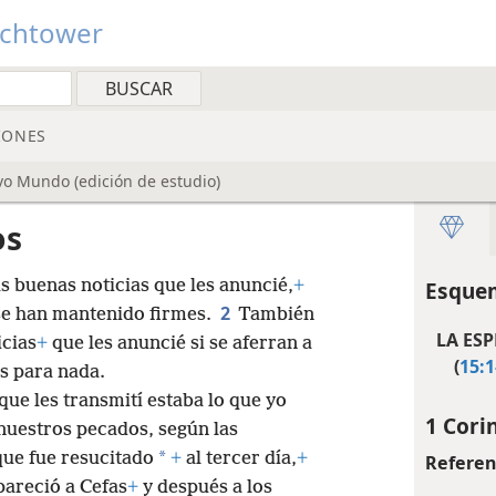
tchtower
IONES
vo Mundo (edición de estudio)
os
 buenas noticias que les anuncié,
+
Esquem
2
 se han mantenido firmes.
También
LA ES
icias
+
que les anuncié si se aferran a
(
15:1
es para nada.
ue les transmití estaba lo que yo
1 Corin
nuestros pecados, según las
*
que fue resucitado
+
al tercer día,
+
Referen
apareció a Cefas
+
y después a los