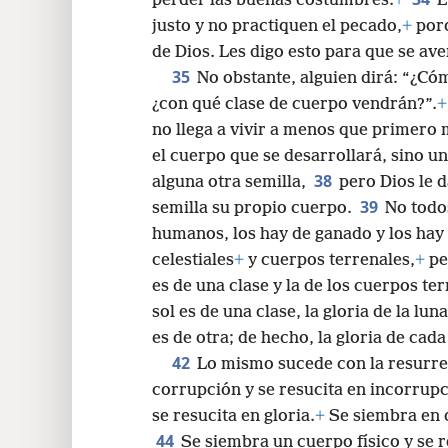
perder las buenas costumbres.
+
E
justo y no practiquen el pecado,
+
porq
de Dios. Les digo esto para que se av
35
No obstante, alguien dirá: “¿Cóm
¿con qué clase de cuerpo vendrán?”.
+
no llega a vivir a menos que primero
el cuerpo que se desarrollará, sino un
38
alguna otra semilla,
pero Dios le d
39
semilla su propio cuerpo.
No todo
humanos, los hay de ganado y los hay 
celestiales
+
y cuerpos terrenales,
+
per
es de una clase y la de los cuerpos te
sol es de una clase, la gloria de la lun
es de otra; de hecho, la gloria de cada
42
Lo mismo sucede con la resurre
corrupción y se resucita en incorrupc
se resucita en gloria.
+
Se siembra en d
44
Se siembra un cuerpo físico y se r