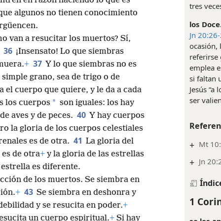
ntren en razón haciendo lo que es
tres vece
ue algunos no tienen conocimiento
los Doce
ergüencen.
Jn 20:26
o van a resucitar los muertos? Sí,
ocasión, 
36
¡Insensato! Lo que siembras
referirse
37
 muera.
+
Y lo que siembras no es
emplea e
 simple grano, sea de trigo o de
si faltan
Jesús “a 
a el cuerpo que quiere, y le da a cada
ser valie
*
s los cuerpos
son iguales: los hay
40
de aves y de peces.
Y hay cuerpos
Referen
o la gloria de los cuerpos celestiales
41
rrenales es de otra.
La gloria del
+
Mt 10:
a es de otra
+
y la gloria de las estrellas
+
Jn 20:
 estrella es diferente.
cción de los muertos. Se siembra en
Índic
43
ión.
+
Se siembra en deshonra y
1 Corin
ebilidad y se resucita en poder.
+
esucita un cuerpo espiritual.
+
Si hay
se les a