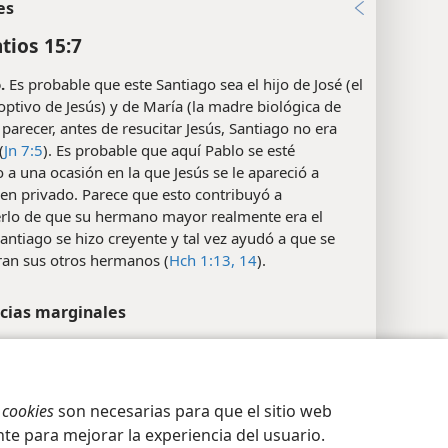
es
tios 15:7
.
Es probable que este Santiago sea el hijo de José (el
ptivo de Jesús) y de María (la madre biológica de
l parecer, antes de resucitar Jesús, Santiago no era
(
Jn 7:5
). Es probable que aquí Pablo se esté
o a una ocasión en la que Jesús se le apareció a
en privado. Parece que esto contribuyó a
rlo de que su hermano mayor realmente era el
antiago se hizo creyente y tal vez ayudó a que se
ran sus otros hermanos (
Hch 1:13, 14
).
cias marginales
2:17
ción de privacidad
Iniciar sesión
JW.ORG
3, 6
s
cookies
son necesarias para que el sitio web
es
te para mejorar la experiencia del usuario.