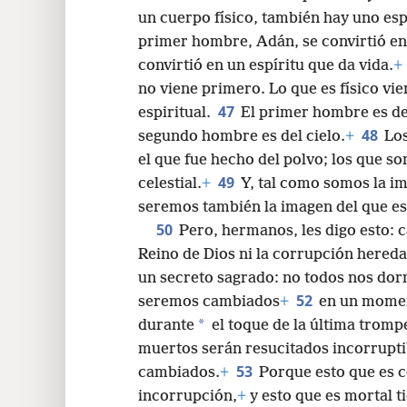
un cuerpo físico, también hay uno esp
primer hombre, Adán, se convirtió en 
convirtió en un espíritu que da vida.
+
no viene primero. Lo que es físico vi
47
espiritual.
El primer hombre es de 
48
segundo hombre es del cielo.
+
Lo
el que fue hecho del polvo; los que so
49
celestial.
+
Y, tal como somos la im
seremos también la imagen del que es 
50
Pero, hermanos, les digo esto: 
Reino de Dios ni la corrupción hereda
un secreto sagrado: no todos nos dor
52
seremos cambiados
+
en un moment
*
durante
el toque de la última tromp
muertos serán resucitados incorrupti
53
cambiados.
+
Porque esto que es c
incorrupción,
+
y esto que es mortal t