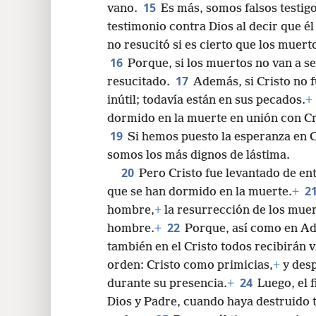
15
vano.
Es más, somos falsos testigo
testimonio contra Dios al decir que él 
no resucitó si es cierto que los muert
16
Porque, si los muertos no van a s
17
resucitado.
Además, si Cristo no f
inútil; todavía están en sus pecados.
+
dormido en la muerte en unión con C
19
Si hemos puesto la esperanza en C
somos los más dignos de lástima.
20
Pero Cristo fue levantado de en
2
que se han dormido en la muerte.
+
hombre,
+
la resurrección de los mue
22
hombre.
+
Porque, así como en Ad
también en el Cristo todos recibirán v
orden: Cristo como primicias,
+
y desp
24
durante su presencia.
+
Luego, el f
Dios y Padre, cuando haya destruido 