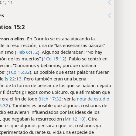
:1, 11
es
tios 15:2
rran a ellas.
En Corinto se estaba atacando la
de la resurrección, una de “las enseñanzas básicas”
ianismo (
Heb 6:1, 2
). Algunos declaraban: “No hay
ión de los muertos” (
1Co 15:12
). Pablo se centró en
decían: “Comamos y bebamos, porque mañana
s” (
1Co 15:32
). Es posible que estas palabras fueran
 de
Is 22:13
. Pero también eran una buena
ón de la forma de pensar de los que se habían dejado
or filósofos griegos como Epicuro, que afirmaban que
 era el fin de todo (
Hch 17:32
; ver la
nota de estudio
5:32
). También es posible que algunos cristianos de
dío estuvieran influenciados por las ideas de los
 que negaban la resurrección (
Mr 12:18
). Otra
ad es que algunos pensaran que los cristianos ya
xperimentado durante su vida una especie de