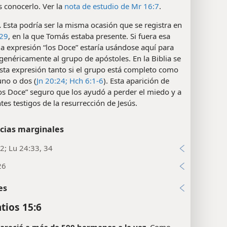
s conocerlo. Ver la
nota de estudio de Mr 16:7
.
.
Esta podría ser la misma ocasión que se registra en
-29
, en la que Tomás estaba presente. Si fuera esa
la expresión “los Doce” estaría usándose aquí para
 genéricamente al grupo de apóstoles. En la Biblia se
sta expresión tanto si el grupo está completo como
 uno o dos (
Jn 20:24;
Hch 6:1-6
). Esta aparición de
los Doce” seguro que los ayudó a perder el miedo y a
ntes testigos de la resurrección de Jesús.
cias marginales
2; Lu 24:33, 34
26
es
tios 15:6
pareció a más de 500 hermanos a la vez.
Como