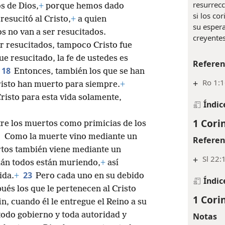
resurrecc
s de Dios,
+
porque hemos dado
si los co
resucitó al Cristo,
+
a quien
su espera
os no van a ser resucitados.
creyente
er resucitados, tampoco Cristo fue
ue resucitado, la fe de ustedes es
Referen
18
Entonces, también los que se han
+
Ro 1:
risto han muerto para siempre.
+
risto para esta vida solamente,
Índic
1 Corin
tre los muertos como primicias de los
1
Como la muerte vino mediante un
Referen
rtos también viene mediante un
+
Sl 22:
án todos están muriendo,
+
así
23
ida.
+
Pero cada uno en su debido
Índic
ués los que le pertenecen al Cristo
1 Corin
in, cuando él le entregue el Reino a su
todo gobierno y toda autoridad y
Notas