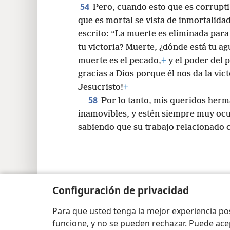
54
Pero, cuando esto que es corruptib
que es mortal se vista de inmortalida
escrito: “La muerte es eliminada para
tu victoria? Muerte, ¿dónde está tu ag
muerte es el pecado,
+
y el poder del p
gracias a Dios porque él nos da la vi
Jesucristo!
+
58
Por lo tanto, mis queridos her
inamovibles, y estén siempre muy oc
sabiendo que su trabajo relacionado c
Copyright
© 2026 Watch Tower Bible and Tract Soc
Configuración de privacidad
Para que usted tenga la mejor experiencia p
funcione, y no se pueden rechazar. Puede ace