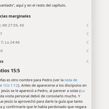
evantado”, aquí y en el resto del capítulo.
cias marginales
9; Mt 27:59, 60
:7
17; Lu 24:46
10
es
tios 15:5
fas es otro nombre para Pedro (ver la
nota de
de 1Co 1:12
). Antes de aparecerse a los discípulos en
 Jesús se le apareció a Pedro, al parecer a solas (
Lu
Esta visita personal debió de consolarlo mucho. Y
e Jesús la aprovechó para darle la guía que tanto
ba y confirmarle que le había perdonado que negara