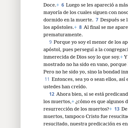
24
6
Doce.
+
Luego se les apareció a más
mayoría de los cuales siguen con nos
32
7
dormido en la muerte.
Después se l
8
los apóstoles.
+
Al final se me apare
40
prematuramente.
9
Porque yo soy el menor de los ap
48
apóstol, pues perseguí a la congregac
inmerecida de Dios soy lo que soy.
+
Y 
56
mostrado no ha sido en vano, porque 
Pero no he sido yo, sino la bondad i
11
Entonces, sea yo o sean ellos, as
ustedes han creído.
12
Ahora bien, si se está predicand
los muertos,
+
¿cómo es que algunos d
13
resurrección de los muertos?
+
De
muertos, tampoco Cristo fue resucit
resucitado, nuestra predicación es en