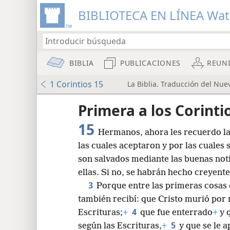
BIBLIOTECA EN LÍNEA Wa
BIBLIA
PUBLICACIONES
REUN
1 Corintios 15
La Biblia. Traducción del Nue
Primera a los Corinti
15
Hermanos, ahora les recuerdo las
las cuales aceptaron y por las cuales
son salvados mediante las buenas not
ellas. Si no, se habrán hecho creyent
8
3
Porque entre las primeras cosas q
también recibí: que Cristo murió por 
16
4
Escrituras;
+
que fue enterrado
+
y 
5
según las Escrituras,
+
y que se le 