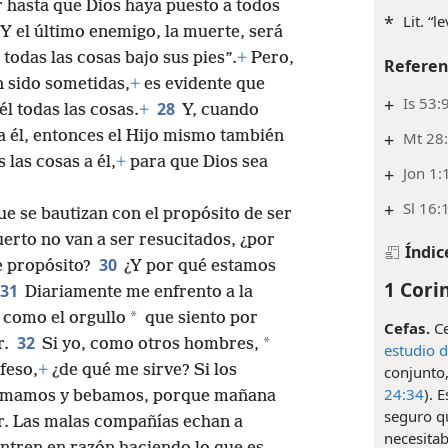
r hasta que Dios haya puesto a todos
*
Lit. “l
Y el último enemigo, la muerte, será
todas las cosas bajo sus pies”.
+
Pero,
Referen
n sido sometidas,
+
es evidente que
+
Is 53:
28
él todas las cosas.
+
Y, cuando
a él, entonces el Hijo mismo también
+
Mt 28
las cosas a él,
+
para que Dios sea
+
Jon 1:
+
Sl 16:
que se bautizan con el propósito de ser
erto no van a ser resucitados, ¿por
Índic
30
e propósito?
¿Y por qué estamos
1 Corin
31
Diariamente me enfrento a la
*
 como el orgullo
que siento por
Cefas.
Ce
32
*
r.
Si yo, como otros hombres,
estudio 
feso,
+
¿de qué me sirve? Si los
conjunto,
24:34
). 
“comamos y bebamos, porque mañana
seguro qu
r. Las malas compañías echan a
necesita