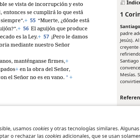
Índic
le se vista de incorrupción y esto
d, entonces se cumplirá lo que está
1 Corin
55
 siempre”.
+
“Muerte, ¿dónde está
Santiago
56
uijón?”.
+
El aguijón que produce
padre ado
57
ecado es la Ley.
+
¡Pero le damos
Jesús). A
ctoria mediante nuestro Señor
creyente 
refiriend
Santiago 
manos, manténganse firmes,
+
convence
upados
+
en la obra del Señor,
Mesías. S
*
on el Señor no es en vano.
+
convirtie
Referen
+
Hch 1
iety of Pennsylvania
Condiciones de uso
Política de privacidad
Configura
+
Hch 1:
osible, usamos
cookies
y otras tecnologías similares. Alguna
Índic
ptar o rechazar las
cookies
adicionales, que se usan solamen