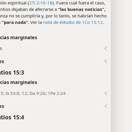
ión espiritual (
2Ti 2:16-18
). Fuera cual fuera el caso,
rintios dejaban de aferrarse a
“las buenas noticias”,
nza no se cumpliría y, por lo tanto, se habrían hecho
s
“para nada”.
Ver la
nota de estudio de 1Co 15:12
.
cias marginales
16
es
tios 15:3
cias marginales
15; Is 53:8, 12; Da 9:26; 1Pe 2:24
es
tios 15:4