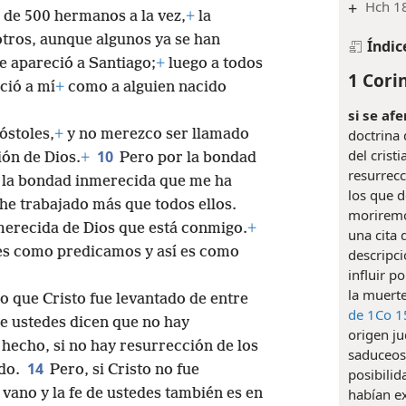
+
Hch 18
 de 500 hermanos a la vez,
+
la
otros, aunque algunos ya se han
Índic
e apareció a Santiago;
+
luego a todos
1 Corin
ció a mí
+
como a alguien nacido
si se afe
óstoles,
+
y no merezco ser llamado
doctrina 
del crist
10
ión de Dios.
+
Pero por la bondad
resurrecc
la bondad inmerecida que me ha
los que 
he trabajado más que todos ellos.
moriremo
nmerecida de Dios que está conmigo.
+
una cita
í es como predicamos y así es como
descripci
influir p
la muerte
o que Cristo fue levantado de entre
de 1Co 1
e ustedes dicen que no hay
origen ju
 hecho, si no hay resurrección de los
saduceos,
14
ado.
Pero, si Cristo no fue
posibilid
 vano y la fe de ustedes también es en
habían e