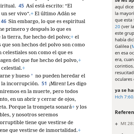
45
iritual.
Así está escrito: “El
aquí dice
la mayorí
un ser vivo”.
+
El último Adán se
que esta
46
Sin embargo, lo que es espiritual
20
(ver l
ene primero y después lo que es
este grup
la tierra, fue hecho del polvo;
+
el
había dic
s que son hechos del polvo son como
Galilea (
M
en esa oc
n celestiales son como el que es
era, cuan
agen del que fue hecho del polvo,
+
corintios
celestial.
+
resucitad
*
carne y hueso
no pueden heredar el
oculares
51
 la incorrupción.
¡Miren! Les digo
ya se ha
miremos en la muerte, pero todos
Hch 7:60
o, en un abrir y cerrar de ojos,
eta. Porque la trompeta sonará
+
y los
Referen
bles, y nosotros seremos
orruptible tiene que vestirse de
+
Mt 28:
iene que vestirse de inmortalidad.
+