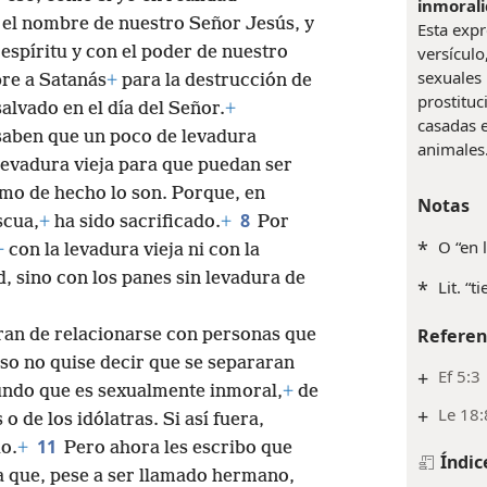
inmoralid
el nombre de nuestro Señor Jesús, y
Esta expresión ge
espíritu y con el poder de nuestro
versículo
sexuales 
re a Satanás
+
para la destrucción de
prostituc
salvado en el día del Señor.
+
casadas e
saben que un poco de levadura
animales
levadura vieja para que puedan ser
omo de hecho lo son. Porque, en
Notas
8
scua,
+
ha sido sacrificado.
+
Por
*
O “en 
+
con la levadura vieja ni con la
d, sino con los panes sin levadura de
*
Lit. “t
Referen
aran de relacionarse con personas que
so no quise decir que se separaran
+
Ef 5:3
undo que es sexualmente inmoral,
+
de
+
Le 18:
o de los idólatras. Si así fuera,
11
o.
+
Pero ahora les escribo que
Índic
 que, pese a ser llamado hermano,