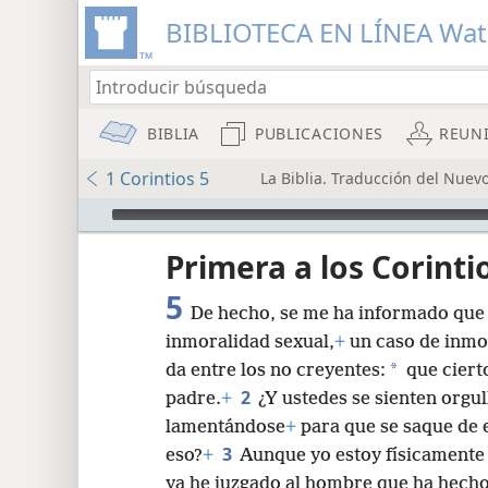
BIBLIOTECA EN LÍNEA Wa
BIBLIA
PUBLICACIONES
REUN
1 Corintios 5
La Biblia. Traducción del Nuev
Audio Player
Primera a los Corinti
5
De hecho, se me ha informado que 
inmoralidad sexual,
+
un caso de inmor
*
da entre los no creyentes:
que ciert
2
padre.
+
¿Y ustedes se sienten orgu
8
lamentándose
+
para que se saque de 
3
eso?
+
Aunque yo estoy físicamente 
ya he juzgado al hombre que ha hecho