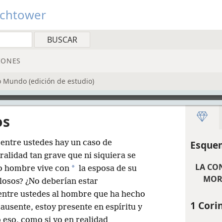
tchtower
IONES
o Mundo (edición de estudio)
os
entre ustedes hay un caso de
Esquem
alidad tan grave que ni siquiera se
LA CO
*
o hombre vive con
la esposa de su
MOR
llosos? ¿No deberían estar
entre ustedes al hombre que ha hecho
1 Corin
ausente, estoy presente en espíritu y
 eso, como si yo en realidad