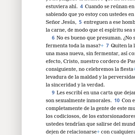
4
estuviera ahí.
Cuando se reúnan en 
sabiendo que yo estoy con ustedes en 
5
Señor Jesús,
entreguen a ese homb
la carne, de modo que el espíritu sea 
6
No es bueno que presuman. ¿No 
7
fermenta toda la masa?
+
Quiten la 
una masa nueva, sin fermentar, así c
efecto, Cristo, nuestro cordero de Pa
consiguiente, no celebremos la fiesta
levadura de la maldad y la perversida
la sinceridad y la verdad.
9
Les escribí en una carta que dej
10
son sexualmente inmorales.
Con e
completamente de la gente de este m
los codiciosos, de los extorsionadores 
ustedes tendrían que salirse del mund
dejen de relacionarse
+
con cualquiera