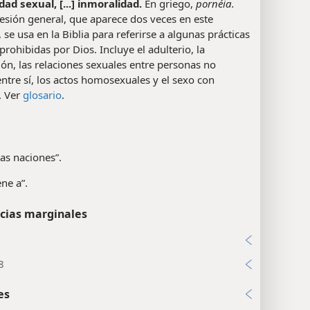
ad sexual, [...] inmoralidad.
En griego,
pornéia.
neral, que aparece dos veces en este
, se usa en la Biblia para referirse a algunas prácticas
prohibidas por Dios. Incluye el adulterio, la
ión, las relaciones sexuales entre personas no
ntre sí, los actos homosexuales y el sexo con
. Ver
glosario
.
las naciones”.
iene a”.
cias marginales
8
es