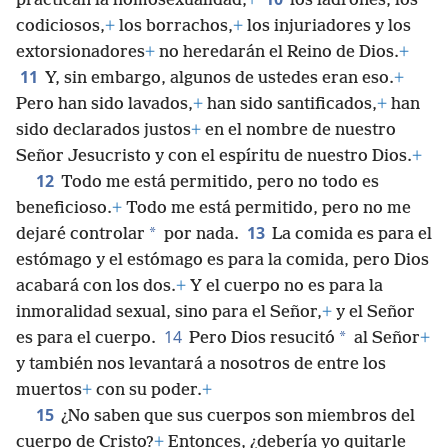
practican la homosexualidad,
+
los ladrones, los
codiciosos,
+
los borrachos,
+
los injuriadores y los
extorsionadores
+
no heredarán el Reino de Dios.
+
11
Y, sin embargo, algunos de ustedes eran eso.
+
Pero han sido lavados,
+
han sido santificados,
+
han
sido declarados justos
+
en el nombre de nuestro
Señor Jesucristo y con el espíritu de nuestro Dios.
+
12
Todo me está permitido, pero no todo es
beneficioso.
+
Todo me está permitido, pero no me
13
*
dejaré controlar
por nada.
La comida es para el
estómago y el estómago es para la comida, pero Dios
acabará con los dos.
+
Y el cuerpo no es para la
inmoralidad sexual, sino para el Señor,
+
y el Señor
14
*
es para el cuerpo.
Pero Dios resucitó
al Señor
+
y también nos levantará a nosotros de entre los
muertos
+
con su poder.
+
15
¿No saben que sus cuerpos son miembros del
cuerpo de Cristo?
+
Entonces, ¿debería yo quitarle