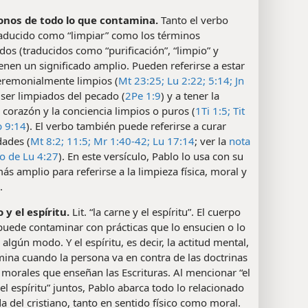
nos de todo lo que contamina.
Tanto el verbo
raducido como “limpiar” como los términos
dos (traducidos como “purificación”, “limpio” y
ienen un significado amplio. Pueden referirse a estar
ceremonialmente limpios (
Mt 23:25;
Lu 2:22;
5:14;
Jn
a ser limpiados del pecado (
2Pe 1:9
) y a tener la
 corazón y la conciencia limpios o puros (
1Ti 1:5;
Tit
 9:14
). El verbo también puede referirse a curar
ades (
Mt 8:2;
11:5;
Mr 1:40-42;
Lu 17:14
; ver la
nota
o de Lu 4:27
). En este versículo, Pablo lo usa con su
ás amplio para referirse a la limpieza física, moral y
.
 y el espíritu.
Lit. “la carne y el espíritu”. El cuerpo
 puede contaminar con prácticas que lo ensucien o lo
algún modo. Y el espíritu, es decir, la actitud mental,
ina cuando la persona va en contra de las doctrinas
 morales que enseñan las Escrituras. Al mencionar “el
el espíritu” juntos, Pablo abarca todo lo relacionado
da del cristiano, tanto en sentido físico como moral.