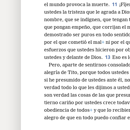
11
el mundo provoca la muerte.
¡Fíj
ustedes la tristeza que le agrada a Di
nombre, que se indignen, que tengan 
que pongan empeño, que corrijan el 
demostrado ser puros en todo sentid
por el que cometió el mal
+
ni por el q
esfuerzos que ustedes hicieron por o
13
ustedes y delante de Dios.
Eso es 
Pero, aparte de sentirnos consolado
alegría de Tito, porque todos ustedes
si he presumido de ustedes ante él, 
verdad todo lo que les dijimos a ust
son verdad las cosas de las que pres
tierno cariño por ustedes crece toda
obediencia de todos
+
y que lo recibi
alegro de que en todo puedo confiar e