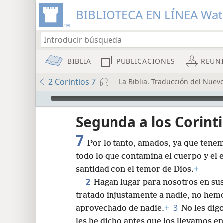
BIBLIOTECA EN LÍNEA Wa
BIBLIA
PUBLICACIONES
REUN
2 Corintios 7
La Biblia. Traducción del Nuev
Audio Player
Segunda a los Corint
7
Por lo tanto, amados, ya que tene
todo lo que contamina el cuerpo y el e
santidad con el temor de Dios.
+
2
Hagan lugar para nosotros en su
8
tratado injustamente a nadie, no hem
3
aprovechado de nadie.
+
No les dig
16
les he dicho antes que los llevamos e