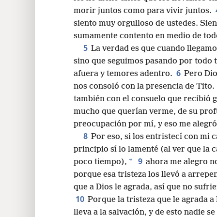
morir juntos como para vivir juntos.
siento muy orgulloso de ustedes. Sien
sumamente contento en medio de todo
5
La verdad es que cuando llegam
sino que seguimos pasando por todo t
6
afuera y temores adentro.
Pero Dio
nos consoló con la presencia de Tito.
también con el consuelo que recibió gr
mucho que querían verme, de su profu
preocupación por mí, y eso me alegró
8
Por eso, si los entristecí con mi c
principio sí lo lamenté (al ver que la 
9
*
poco tiempo),
ahora me alegro no
porque esa tristeza los llevó a arrepe
que a Dios le agrada, así que no sufr
10
Porque la tristeza que le agrada 
lleva a la salvación, y de esto nadie s