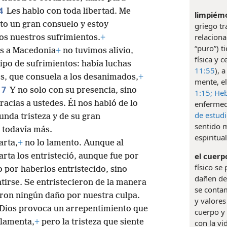
4
Les hablo con toda libertad. Me
limpiémo
to un gran consuelo y estoy
griego t
relaciona
s nuestros sufrimientos.
+
“puro”) t
os a Macedonia
+
no tuvimos alivio,
física y 
ipo de sufrimientos: había luchas
11:55
), 
s, que consuela a los desanimados,
+
mente, el
7
Y no solo con su presencia, sino
1:15;
Heb
acias a ustedes. Él nos habló de lo
enfermed
de estudi
nda tristeza y de su gran
sentido m
 todavía más.
espiritual
arta,
+
no lo lamento. Aunque al
el cuerpo
carta los entristeció, aunque fue por
físico se
 por haberlos entristecido, sino
dañen de 
ntirse. Se entristecieron de la manera
se contam
ieron ningún daño por nuestra culpa.
y valores
a Dios provoca un arrepentimiento que
cuerpo y 
e lamenta,
+
pero la tristeza que siente
con la vi