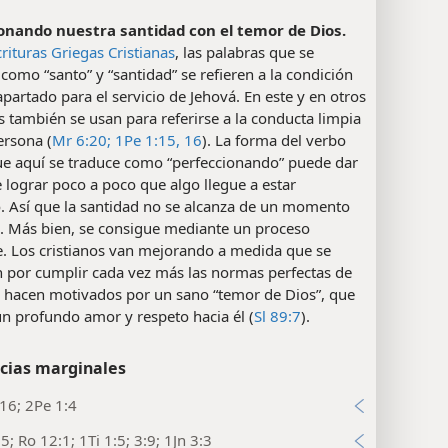
onando nuestra santidad con el temor de Dios.
crituras Griegas Cristianas
, las palabras que se
como “santo” y “santidad” se refieren a la condición
apartado para el servicio de Jehová. En este y en otros
s también se usan para referirse a la conducta limpia
ersona (
Mr 6:20;
1Pe 1:15, 16
). La forma del verbo
ue aquí se traduce como “perfeccionando” puede dar
e lograr poco a poco que algo llegue a estar
. Así que la santidad no se alcanza de un momento
o. Más bien, se consigue mediante un proceso
e. Los cristianos van mejorando a medida que se
n por cumplir cada vez más las normas perfectas de
o hacen motivados por un sano “temor de Dios”, que
n profundo amor y respeto hacia él (
Sl 89:7
).
cias marginales
16; 2Pe 1:4
5; Ro 12:1; 1Ti 1:5; 3:9; 1Jn 3:3