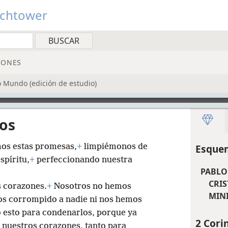
tchtower
IONES
o Mundo (edición de estudio)
ios
mos estas promesas,
+
limpiémonos de
Esquem
spíritu,
+
perfeccionando nuestra
PABLO
CRIS
s corazones.
+
Nosotros no hemos
MINI
os corrompido a nadie ni nos hemos
o esto para condenarlos, porque ya
2 Corin
n nuestros corazones, tanto para