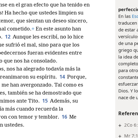
ense en el gran efecto que ha tenido en
perfecci
os! Ha hecho que ustedes limpien su
En las
Es
temor, que sientan un deseo sincero,
traducen 
mal cometido.
+
En este asunto han
de estar 
versículo
12
o.
Aunque les escribí, no lo hice
de una p
ue sufrió el mal, sino para que los
griego q
bedecernos fueran evidentes entre
la idea d
lo que nos ha consolado.
completo
s, nos ha alegrado todavía más la
para otr
14
constant
 reanimaron su espíritu.
Porque,
esfuerza
no me han avergonzado. Tal como es
Dios. Y l
edes, también se ha demostrado que
nace de u
15
umimos ante Tito.
Además, su
vía más cuando recuerda la
Referen
16
eron con temor y temblor.
Me
+
2Co 6:
n ustedes.
+
Mr 7:1