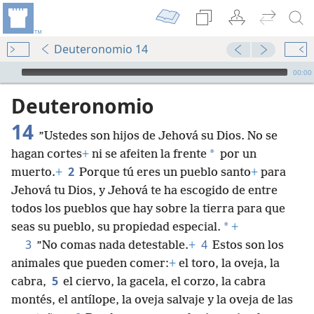
Deuteronomio 14
Audio Player
00:00
Deuteronomio
14
”Ustedes son hijos de Jehová su Dios. No se
*
hagan cortes
+
ni se afeiten la frente
por un
2
muerto.
+
Porque tú eres un pueblo santo
+
para
Jehová tu Dios, y Jehová te ha escogido de entre
todos los pueblos que hay sobre la tierra para que
*
seas su pueblo, su propiedad especial.
+
3
4
”No comas nada detestable.
+
Estos son los
animales que pueden comer:
+
el toro, la oveja, la
5
cabra,
el ciervo, la gacela, el corzo, la cabra
montés, el antílope, la oveja salvaje y la oveja de las