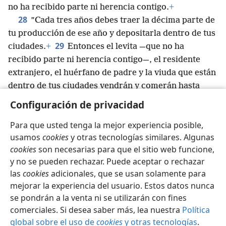
no ha recibido parte ni herencia contigo.
+
28
”Cada tres años debes traer la décima parte de
tu producción de ese año y depositarla dentro de tus
29
ciudades.
+
Entonces el levita —que no ha
recibido parte ni herencia contigo—, el residente
extranjero, el huérfano de padre y la viuda que están
dentro de tus ciudades vendrán y comerán hasta
quedar satisfechos,
+
para que Jehová tu Dios te
Configuración de privacidad
bendiga en todo lo que hagas.
+
Para que usted tenga la mejor experiencia posible,
usamos
cookies
y otras tecnologías similares. Algunas
cookies
son necesarias para que el sitio web funcione,
y no se pueden rechazar. Puede aceptar o rechazar
Español
Compartir
Configuración
las
cookies
adicionales, que se usan solamente para
Copyright
© 2026 Watch Tower Bible and Tract Society of Pennsylvania
mejorar la experiencia del usuario. Estos datos nunca
Condiciones de uso
Política de privacidad
se pondrán a la venta ni se utilizarán con fines
Configuración de privacidad
Iniciar sesión
JW.ORG
comerciales. Si desea saber más, lea nuestra
Política
global sobre el uso de
cookies
y otras tecnologías
.