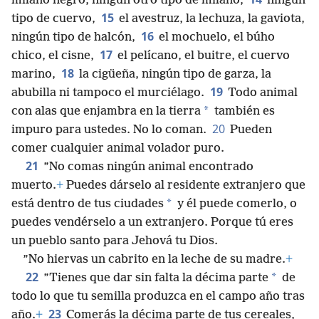
milano negro, ningún otro tipo de milano,
ningún
15
tipo de cuervo,
el avestruz, la lechuza, la gaviota,
16
ningún tipo de halcón,
el mochuelo, el búho
17
chico, el cisne,
el pelícano, el buitre, el cuervo
18
marino,
la cigüeña, ningún tipo de garza, la
19
abubilla ni tampoco el murciélago.
Todo animal
*
con alas que enjambra en la tierra
también es
20
impuro para ustedes. No lo coman.
Pueden
comer cualquier animal volador puro.
21
”No comas ningún animal encontrado
muerto.
+
Puedes dárselo al residente extranjero que
*
está dentro de tus ciudades
y él puede comerlo, o
puedes vendérselo a un extranjero. Porque tú eres
un pueblo santo para Jehová tu Dios.
”No hiervas un cabrito en la leche de su madre.
+
22
*
”Tienes que dar sin falta la décima parte
de
todo lo que tu semilla produzca en el campo año tras
23
año.
+
Comerás la décima parte de tus cereales,