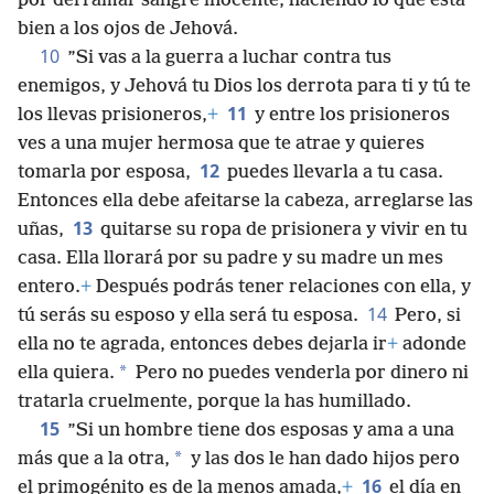
por derramar sangre inocente, haciendo lo que está
bien a los ojos de Jehová.
10
”Si vas a la guerra a luchar contra tus
enemigos, y Jehová tu Dios los derrota para ti y tú te
11
los llevas prisioneros,
+
y entre los prisioneros
ves a una mujer hermosa que te atrae y quieres
12
tomarla por esposa,
puedes llevarla a tu casa.
Entonces ella debe afeitarse la cabeza, arreglarse las
13
uñas,
quitarse su ropa de prisionera y vivir en tu
casa. Ella llorará por su padre y su madre un mes
entero.
+
Después podrás tener relaciones con ella, y
14
tú serás su esposo y ella será tu esposa.
Pero, si
ella no te agrada, entonces debes dejarla ir
+
adonde
*
ella quiera.
Pero no puedes venderla por dinero ni
tratarla cruelmente, porque la has humillado.
15
”Si un hombre tiene dos esposas y ama a una
*
más que a la otra,
y las dos le han dado hijos pero
16
el primogénito es de la menos amada,
+
el día en