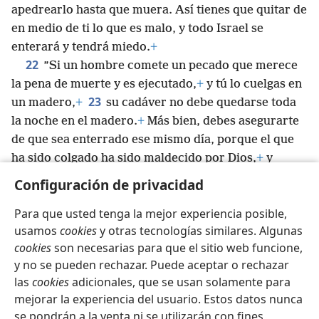
apedrearlo hasta que muera. Así tienes que quitar de
en medio de ti lo que es malo, y todo Israel se
enterará y tendrá miedo.
+
22
”Si un hombre comete un pecado que merece
la pena de muerte y es ejecutado,
+
y tú lo cuelgas en
23
un madero,
+
su cadáver no debe quedarse toda
la noche en el madero.
+
Más bien, debes asegurarte
de que sea enterrado ese mismo día, porque el que
ha sido colgado ha sido maldecido por Dios,
+
y
no debes contaminar la tierra que Jehová tu Dios te
Configuración de privacidad
dará como herencia.
+
Para que usted tenga la mejor experiencia posible,
usamos
cookies
y otras tecnologías similares. Algunas
cookies
son necesarias para que el sitio web funcione,
y no se pueden rechazar. Puede aceptar o rechazar
Español
Compartir
Configuración
las
cookies
adicionales, que se usan solamente para
Copyright
© 2026 Watch Tower Bible and Tract Society of Pennsylvania
mejorar la experiencia del usuario. Estos datos nunca
Condiciones de uso
Política de privacidad
se pondrán a la venta ni se utilizarán con fines
Configuración de privacidad
Iniciar sesión
JW.ORG