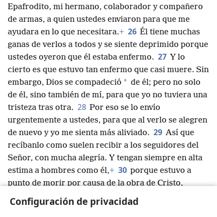
Epafrodito, mi hermano, colaborador y compañero
de armas, a quien ustedes enviaron para que me
26
ayudara en lo que necesitara.
+
Él tiene muchas
ganas de verlos a todos y se siente deprimido porque
27
ustedes oyeron que él estaba enfermo.
Y lo
cierto es que estuvo tan enfermo que casi muere. Sin
*
embargo, Dios se compadeció
de él; pero no solo
de él, sino también de mí, para que yo no tuviera una
28
tristeza tras otra.
Por eso se lo envío
urgentemente a ustedes, para que al verlo se alegren
29
de nuevo y yo me sienta más aliviado.
Así que
recíbanlo como suelen recibir a los seguidores del
Señor, con mucha alegría. Y tengan siempre en alta
30
estima a hombres como él,
+
porque estuvo a
punto de morir por causa de la obra de Cristo,
arriesgando su vida para darme la ayuda que ustedes
Configuración de privacidad
no pudieron darme porque no estaban aquí.
+