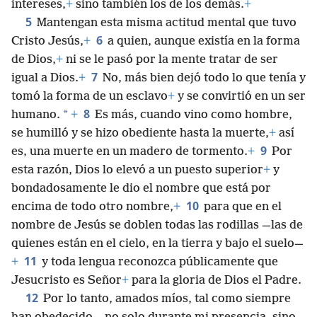
intereses,
+
sino también los de los demás.
+
5
Mantengan esta misma actitud mental que tuvo
6
Cristo Jesús,
+
a quien, aunque existía en la forma
de Dios,
+
ni se le pasó por la mente tratar de ser
7
igual a Dios.
+
No, más bien dejó todo lo que tenía y
tomó la forma de un esclavo
+
y se convirtió en un ser
8
*
humano.
+
Es más, cuando vino como hombre,
se humilló y se hizo obediente hasta la muerte,
+
así
9
es, una muerte en un madero de tormento.
+
Por
esta razón, Dios lo elevó a un puesto superior
+
y
bondadosamente le dio el nombre que está por
10
encima de todo otro nombre,
+
para que en el
nombre de Jesús se doblen todas las rodillas —las de
quienes están en el cielo, en la tierra y bajo el suelo—
11
+
y toda lengua reconozca públicamente que
Jesucristo es Señor
+
para la gloria de Dios el Padre.
12
Por lo tanto, amados míos, tal como siempre