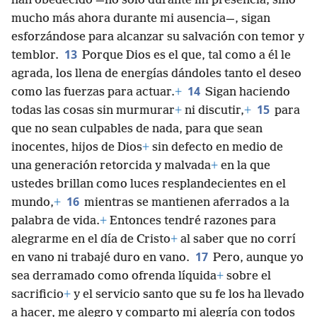
han obedecido —no solo durante mi presencia, sino
mucho más ahora durante mi ausencia—, sigan
esforzándose para alcanzar su salvación con temor y
13
temblor.
Porque Dios es el que, tal como a él le
agrada, los llena de energías dándoles tanto el deseo
14
como las fuerzas para actuar.
+
Sigan haciendo
15
todas las cosas sin murmurar
+
ni discutir,
+
para
que no sean culpables de nada, para que sean
inocentes, hijos de Dios
+
sin defecto en medio de
una generación retorcida y malvada
+
en la que
ustedes brillan como luces resplandecientes en el
16
mundo,
+
mientras se mantienen aferrados a la
palabra de vida.
+
Entonces tendré razones para
alegrarme en el día de Cristo
+
al saber que no corrí
17
en vano ni trabajé duro en vano.
Pero, aunque yo
sea derramado como ofrenda líquida
+
sobre el
sacrificio
+
y el servicio santo que su fe los ha llevado
a hacer, me alegro y comparto mi alegría con todos