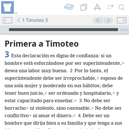
1 Timoteo 3
Audio Player
00:00
Primera a Timoteo
3
Esta declaración es digna de confianza: si un
hombre está esforzándose por ser superintendente,
+
2
desea una labor muy buena.
Por lo tanto, el
superintendente debe ser irreprochable,
+
esposo de
una sola mujer y moderado en sus hábitos; debe
tener buen juicio,
+
ser ordenado y hospitalario,
+
y
3
estar capacitado para enseñar.
+
No debe ser
borracho
+
ni violento, sino razonable.
+
No debe ser
4
conflictivo
+
ni amar el dinero.
+
Debe ser un
hombre que dirija bien a su familia y que tenga a sus