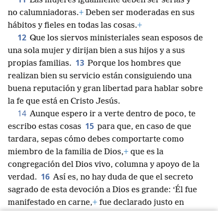
Las mujeres igualmente deben ser serias y
no calumniadoras.
+
Deben ser moderadas en sus
hábitos y fieles en todas las cosas.
+
12
Que los siervos ministeriales sean esposos de
una sola mujer y dirijan bien a sus hijos y a sus
13
propias familias.
Porque los hombres que
realizan bien su servicio están consiguiendo una
buena reputación y gran libertad para hablar sobre
la fe que está en Cristo Jesús.
14
Aunque espero ir a verte dentro de poco, te
15
escribo estas cosas
para que, en caso de que
tardara, sepas cómo debes comportarte como
miembro de la familia de Dios,
+
que es la
congregación del Dios vivo, columna y apoyo de la
16
verdad.
Así es, no hay duda de que el secreto
sagrado de esta devoción a Dios es grande: ‘Él fue
manifestado en carne,
+
fue declarado justo en
espíritu,
+
se les apareció a ángeles,
+
se predicó