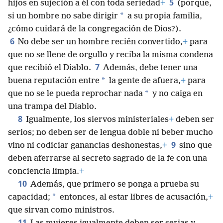
5
hijos en sujeción a él con toda seriedad
+
(porque,
*
si un hombre no sabe dirigir
a su propia familia,
¿cómo cuidará de la congregación de Dios?).
6
No debe ser un hombre recién convertido,
+
para
que no se llene de orgullo y reciba la misma condena
7
que recibió el Diablo.
Además, debe tener una
*
buena reputación entre
la gente de afuera,
+
para
*
que no se le pueda reprochar nada
y no caiga en
una trampa del Diablo.
8
Igualmente, los siervos ministeriales
+
deben ser
serios; no deben ser de lengua doble ni beber mucho
9
vino ni codiciar ganancias deshonestas,
+
sino que
deben aferrarse al secreto sagrado de la fe con una
conciencia limpia.
+
10
Además, que primero se ponga a prueba su
*
capacidad;
entonces, al estar libres de acusación,
+
que sirvan como ministros.
11