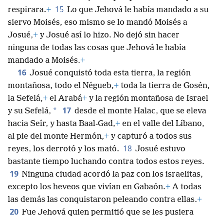
15
respirara.
+
Lo que Jehová le había mandado a su
siervo Moisés, eso mismo se lo mandó Moisés a
Josué,
+
y Josué así lo hizo. No dejó sin hacer
ninguna de todas las cosas que Jehová le había
mandado a Moisés.
+
16
Josué conquistó toda esta tierra, la región
montañosa, todo el Négueb,
+
toda la tierra de Gosén,
la Sefelá,
+
el Arabá
+
y la región montañosa de Israel
17
*
y su Sefelá,
desde el monte Halac, que se eleva
hacia Seír, y hasta Baal-Gad,
+
en el valle del Líbano,
al pie del monte Hermón,
+
y capturó a todos sus
18
reyes, los derrotó y los mató.
Josué estuvo
bastante tiempo luchando contra todos estos reyes.
19
Ninguna ciudad acordó la paz con los israelitas,
excepto los heveos que vivían en Gabaón.
+
A todas
las demás las conquistaron peleando contra ellas.
+
20
Fue Jehová quien permitió que se les pusiera