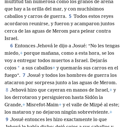
multitud tan numerosa como los granos de arena
que hay a la orilla del mar, y con muchísimos
5
caballos y carros de guerra.
Todos estos reyes
acordaron reunirse, y fueron y acamparon juntos
cerca de las aguas de Merom para pelear contra
Israel.
6
Entonces Jehová le dijo a Josué: “No les tengas
miedo,
+
porque mañana, como a esta hora, se los
voy a entregar todos muertos a Israel. Dejarás
*
cojos
a sus caballos
+
y quemarás sus carros en el
7
fuego”.
Josué y todos los hombres de guerra los
atacaron por sorpresa junto a las aguas de Merom.
8
Jehová hizo que cayeran en manos de Israel,
+
y
los derrotaron y persiguieron hasta Sidón la
Grande,
+
Misrefot-Maim
+
y el valle de Mizpé al este;
los mataron y no dejaron ningún sobreviviente.
+
9
Josué entonces les hizo exactamente lo que