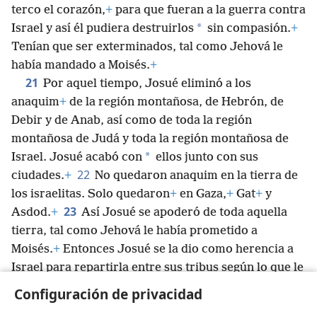
terco el corazón,
+
para que fueran a la guerra contra
*
Israel y así él pudiera destruirlos
sin compasión.
+
Tenían que ser exterminados, tal como Jehová le
había mandado a Moisés.
+
21
Por aquel tiempo, Josué eliminó a los
anaquim
+
de la región montañosa, de Hebrón, de
Debir y de Anab, así como de toda la región
montañosa de Judá y toda la región montañosa de
*
Israel. Josué acabó con
ellos junto con sus
22
ciudades.
+
No quedaron anaquim en la tierra de
los israelitas. Solo quedaron
+
en Gaza,
+
Gat
+
y
23
Asdod.
+
Así Josué se apoderó de toda aquella
tierra, tal como Jehová le había prometido a
Moisés.
+
Entonces Josué se la dio como herencia a
Israel para repartirla entre sus tribus según lo que le
tocaba a cada una.
+
Y dejó de haber guerra en la
Configuración de privacidad
región.
+