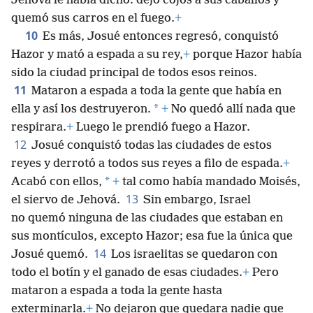
Jehová le había dicho: dejó cojos a sus caballos y
quemó sus carros en el fuego.
+
10
Es más, Josué entonces regresó, conquistó
Hazor y mató a espada a su rey,
+
porque Hazor había
sido la ciudad principal de todos esos reinos.
11
Mataron a espada a toda la gente que había en
*
ella y así los destruyeron.
+
No quedó allí nada que
respirara.
+
Luego le prendió fuego a Hazor.
12
Josué conquistó todas las ciudades de estos
reyes y derrotó a todos sus reyes a filo de espada.
+
*
Acabó con ellos,
+
tal como había mandado Moisés,
13
el siervo de Jehová.
Sin embargo, Israel
no quemó ninguna de las ciudades que estaban en
sus montículos, excepto Hazor; esa fue la única que
14
Josué quemó.
Los israelitas se quedaron con
todo el botín y el ganado de esas ciudades.
+
Pero
mataron a espada a toda la gente hasta
exterminarla.
+
No dejaron que quedara nadie que