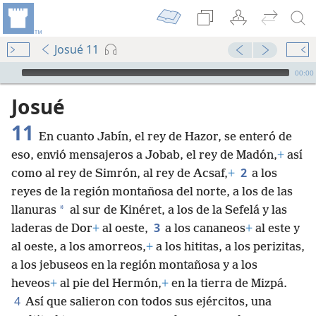
Josué 11
Audio Player
00:00
Josué
11
En cuanto Jabín, el rey de Hazor, se enteró de
eso, envió mensajeros a Jobab, el rey de Madón,
+
así
2
como al rey de Simrón, al rey de Acsaf,
+
a los
reyes de la región montañosa del norte, a los de las
*
llanuras
al sur de Kinéret, a los de la Sefelá y las
3
laderas de Dor
+
al oeste,
a los cananeos
+
al este y
al oeste, a los amorreos,
+
a los hititas, a los perizitas,
a los jebuseos en la región montañosa y a los
heveos
+
al pie del Hermón,
+
en la tierra de Mizpá.
4
Así que salieron con todos sus ejércitos, una