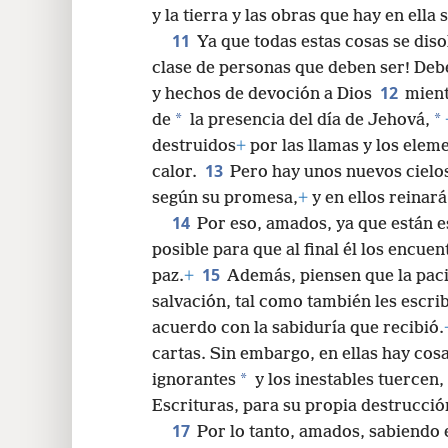
y la tierra y las obras que hay en ella
11
Ya que todas estas cosas se diso
clase de personas que deben ser! Deb
12
y hechos de devoción a Dios
mient
*
*
de
la presencia del día de Jehová,
destruidos
+
por las llamas y los eleme
13
calor.
Pero hay unos nuevos cielo
según su promesa,
+
y en ellos reinará
14
Por eso, amados, ya que están e
posible para que al final él los encue
15
paz.
+
Además, piensen que la paci
salvación, tal como también les escr
acuerdo con la sabiduría que recibió.
cartas. Sin embargo, en ellas hay cosa
*
ignorantes
y los inestables tuercen, 
Escrituras, para su propia destrucció
17
Por lo tanto, amados, sabiendo