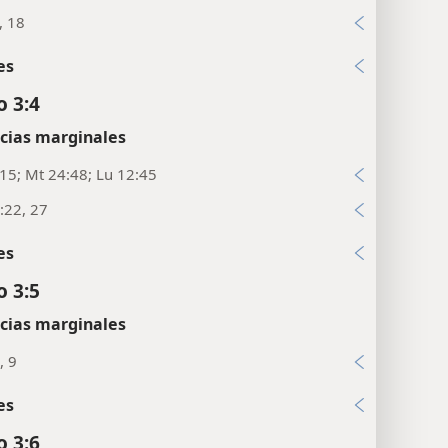
, 18
es
o 3:4
cias marginales
:15; Mt 24:48; Lu 12:45
:22, 27
es
o 3:5
cias marginales
, 9
es
o 3:6