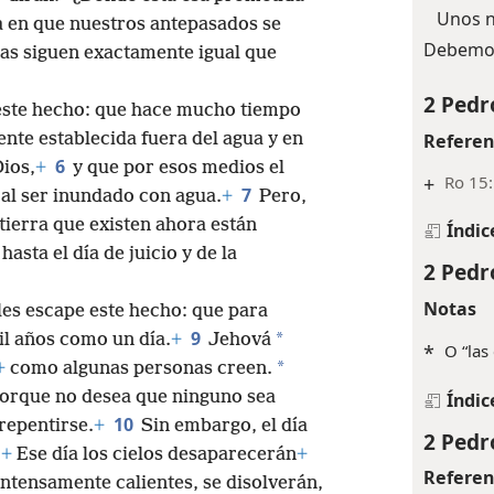
Unos n
a en que nuestros antepasados se
Debemos 
sas siguen exactamente igual que
2 Pedr
 este hecho: que hace mucho tiempo
Referen
ente establecida fuera del agua y en
6
Dios,
+
y que por esos medios el
+
Ro 15:
7
al ser inundado con agua.
+
Pero,
 tierra que existen ahora están
Índic
asta el día de juicio y de la
2 Pedr
Notas
es escape este hecho: que para
9
*
il años como un día.
+
Jehová
*
O “las
*
+
como algunas personas creen.
 porque no desea que ninguno sea
Índic
10
repentirse.
+
Sin embargo, el día
2 Pedr
.
+
Ese día los cielos desaparecerán
+
Referen
intensamente calientes, se disolverán,