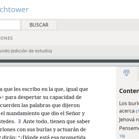
tchtower
IONES
undo (edición de estudio)
 que les escribo en la que, igual que
Conten
o
+
para despertar su capacidad de
Los burl
ecuerden las palabras que dijeron
acerca
(
1
y el mandamiento que dio el Señor y
Jehová n
3
stedes.
Ante todo, tienen que saber
Pensemo
rlones con sus burlas y actuarán de
16
)
y dirán: “¿Dónde está esa prometida