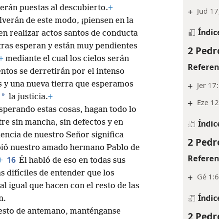
 serán puestas al descubierto.
+
+
Jud 17
lverán de este modo, ¡piensen en la
Índic
en realizar actos santos de conducta
ras esperan y están muy pendientes
2 Pedr
+
mediante el cual los cielos serán
Referen
ntos se derretirán por el intenso
s y una nueva tierra que esperamos
+
Jer 17
*
la justicia.
+
+
Eze 12
sperando estas cosas, hagan todo lo
ntre sin mancha, sin defectos y en
Índic
encia de nuestro Señor significa
2 Pedr
ibió nuestro amado hermano Pablo de
Referen
16
+
Él habló de eso en todas sus
s difíciles de entender que los
+
Gé 1:6
al igual que hacen con el resto de las
Índic
n.
 esto de antemano, manténganse
2 Pedr