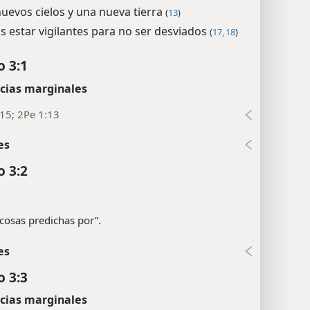
uevos cielos y una nueva tierra
(
13
)
estar vigilantes para no ser desviados
(
17, 18
)
o 3:1
cias marginales
15; 2Pe 1:13
es
o 3:2
 cosas predichas por”.
es
o 3:3
cias marginales