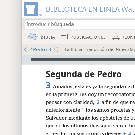
BIBLIOTECA EN LÍNEA Wa
BIBLIA
PUBLICACIONES
REUN
2 Pedro 3
La Biblia. Traducción del Nuevo M
Audio Player
Segunda de Pedro
3
Amados, esta es ya la segunda carta
en la primera, les doy un recordatori
2
pensar con claridad,
a fin de que r
*
anteriormente
los santos profetas 
8
Salvador mediante los apóstoles de u
que en los últimos días aparecerán bu
16
4
acuerdo con sus propios deseos,
+