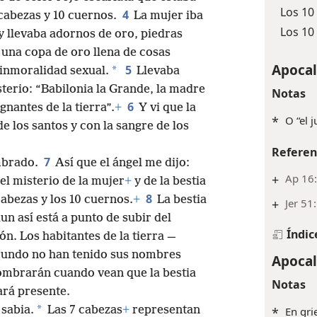
Los 10
4
 cabezas y 10 cuernos.
La mujer iba
Los 10
 y llevaba adornos de oro, piedras
una copa de oro llena de cosas
Apocal
5
*
 inmoralidad sexual.
Llevaba
sterio: “Babilonia la Grande, la madre
Notas
6
gnantes de la tierra”.
+
Y vi que la
*
O “el j
e los santos y con la sangre de los
Referen
7
mbrado.
Así que el ángel me dijo:
+
Ap 16
el misterio de la mujer
+
y de la bestia
8
 cabezas y los 10 cuernos.
+
La bestia
+
Jer 51
aun así está a punto de subir del
Índic
ón. Los habitantes de la tierra —
 mundo no han tenido sus nombres
Apocal
ombrarán cuando vean que la bestia
Notas
tará presente.
*
 sabia.
Las 7 cabezas
+
representan
*
En gri