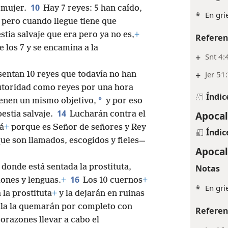
10
a mujer.
Hay 7 reyes: 5 han caído,
*
En gri
; pero cuando llegue tiene que
estia salvaje que era pero ya no es,
+
Referen
e los 7 y se encamina a la
+
Snt 4:
+
Jer 51
sentan 10 reyes que todavía no han
autoridad como reyes por una hora
Índic
*
ienen un mismo objetivo,
y por eso
14
Apocal
bestia salvaje.
Lucharán contra el
á
+
porque es Señor de señores y Rey
Índic
ue son llamados, escogidos y fieles—
Apocal
 donde está sentada la prostituta,
Notas
16
ones y lenguas.
+
Los 10 cuernos
+
*
En gri
 la prostituta
+
y la dejarán en ruinas
lla la quemarán por completo con
Referen
orazones llevar a cabo el