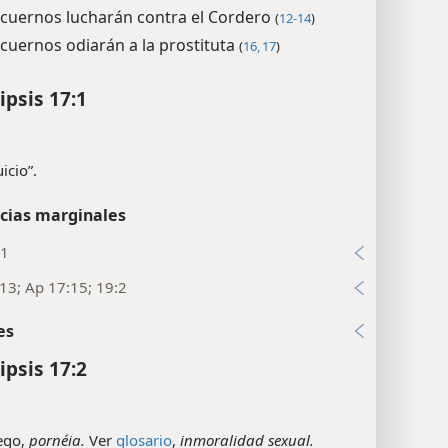
 cuernos lucharán contra el Cordero
(
12-14
)
 cuernos odiarán a la prostituta
(
16, 17
)
ipsis 17:1
uicio”.
cias marginales
:1
:13; Ap 17:15; 19:2
es
ipsis 17:2
ego,
pornéia.
Ver
glosario
,
inmoralidad sexual.