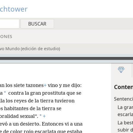
tchtower
IONES
evo Mundo (edición de estudio)
an los siete tazones
+
vino y me dijo:
Conten
*
ia
contra la gran prostituta que se
Sentenci
la los reyes de la tierra tuvieron
La gra
s habitantes de la tierra se
escarl
*
ralidad sexual”.
+
La best
levó a un desierto. Entonces vi a una
subir 
e de color rojo escarlata que estaba