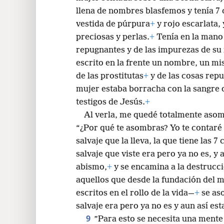
llena de nombres blasfemos y tenía 7
vestida de púrpura
+
y rojo escarlata,
preciosas y perlas.
+
Tenía en la mano 
repugnantes y de las impurezas de su
escrito en la frente un nombre, un mi
de las prostitutas
+
y de las cosas repu
mujer estaba borracha con la sangre d
testigos de Jesús.
+
Al verla, me quedé totalmente aso
“¿Por qué te asombras? Yo te contaré 
salvaje que la lleva, la que tiene las 7
salvaje que viste era pero ya no es, y 
abismo,
+
y se encamina a la destrucci
aquellos que desde la fundación del
escritos en el rollo de la vida—
+
se as
salvaje era pero ya no es y aun así es
9
”Para esto se necesita una mente