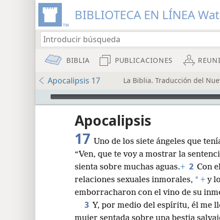
BIBLIOTECA EN LÍNEA Wa
BIBLIA
PUBLICACIONES
REUN
Apocalipsis 17
La Biblia. Traducción del Nu
Audio Player
Apocalipsis
17
Uno de los siete ángeles que tení
“Ven, que te voy a mostrar la sentenc
2
sienta sobre muchas aguas.
+
Con el
*
relaciones sexuales inmorales,
+
y lo
8
emborracharon con el vino de su inmo
3
Y, por medio del espíritu, él me l
16
mujer sentada sobre una bestia salvaj