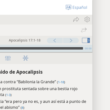
Español
Apocalipsis 17:1-18
00:00
ido de Apocalipsis
a contra “Babilonia la Grande”
(
1-18
)
n prostituta sentada sobre una bestia rojo
ata
(
1-3
)
ia “era pero ya no es, y aun así está a punto de
del abismo”
(
8
)