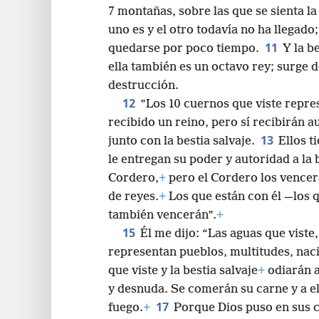
7 montañas, sobre las que se sienta l
uno es y el otro todavía no ha llegado
11
quedarse por poco tiempo.
Y la b
ella también es un octavo rey; surge d
destrucción.
12
”Los 10 cuernos que viste repre
recibido un reino, pero sí recibirán 
13
junto con la bestia salvaje.
Ellos t
le entregan su poder y autoridad a la 
Cordero,
+
pero el Cordero los vencer
de reyes.
+
Los que están con él —los q
también vencerán”.
+
15
Él me dijo: “Las aguas que viste,
representan pueblos, multitudes, naci
que viste y la bestia salvaje
+
odiarán a
y desnuda. Se comerán su carne y a e
17
fuego.
+
Porque Dios puso en sus c