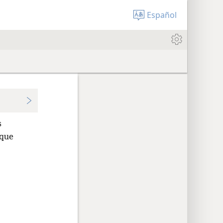
Español
s
 que