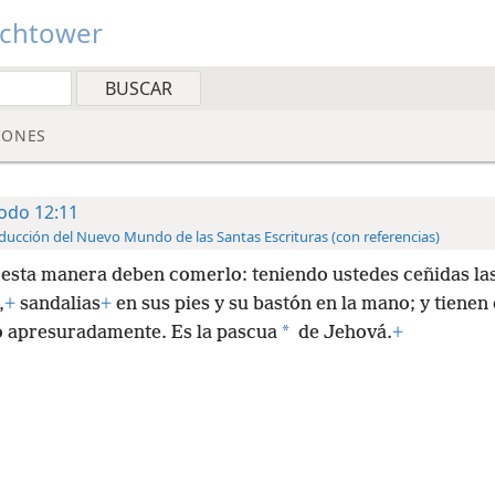
tchtower
IONES
odo 12:11
ducción del Nuevo Mundo de las Santas Escrituras (con referencias)
 esta manera deben comerlo: teniendo ustedes ceñidas la
,
+
sandalias
+
en sus pies y su bastón en la mano; y tienen
*
 apresuradamente. Es la pascua
de Jehová.
+