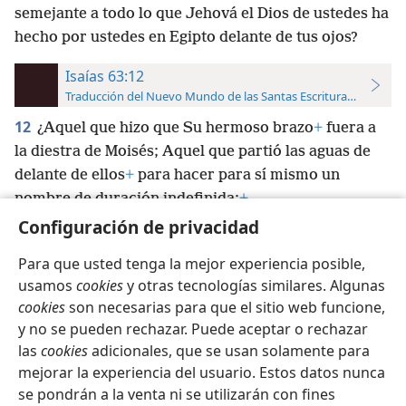
semejante a todo lo que Jehová el Dios de ustedes ha
hecho por ustedes en Egipto delante de tus ojos?
Isaías 63:12
Traducción del Nuevo Mundo de las Santas Escrituras (con refer
12
¿Aquel que hizo que Su hermoso brazo
+
fuera a
la diestra de Moisés; Aquel que partió las aguas de
delante de ellos
+
para hacer para sí mismo un
nombre de duración indefinida;
+
Configuración de privacidad
Para que usted tenga la mejor experiencia posible,
usamos
cookies
y otras tecnologías similares. Algunas
cookies
son necesarias para que el sitio web funcione,
Español
Configuración
y no se pueden rechazar. Puede aceptar o rechazar
Copyright
© 2026 Watch Tower Bible and Tract Society of Pennsylvania
las
cookies
adicionales, que se usan solamente para
Condiciones de uso
Política de privacidad
Configuración de privacidad
Iniciar sesión
JW.ORG
mejorar la experiencia del usuario. Estos datos nunca
se pondrán a la venta ni se utilizarán con fines