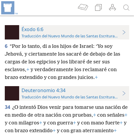
Éxodo 6:6
Traducción del Nuevo Mundo de las Santas Escrituras (con refer
6
”Por lo tanto, di a los hijos de Israel: ‘Yo soy
Jehová, y ciertamente los sacaré de debajo de las
cargas de los egipcios y los libraré de ser sus
esclavos,
+
y verdaderamente los reclamaré con
brazo extendido y con grandes juicios.
+
Deuteronomio 4:34
Traducción del Nuevo Mundo de las Santas Escrituras (con refer
34
¿O intentó Dios venir para tomarse una nación de
en medio de otra nación con pruebas,
+
con señales
+
y con milagros
+
y con guerra
+
y con mano fuerte
+
y
con brazo extendido
+
y con gran aterramiento
+