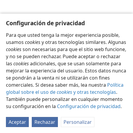
Configuración de privacidad
Para que usted tenga la mejor experiencia posible,
Español
Configuración
usamos
cookies
y otras tecnologías similares. Algunas
Copyright
© 2026 Watch Tower Bible and Tract Society of Pennsylvania
cookies
son necesarias para que el sitio web funcione,
Condiciones de uso
Política de privacidad
y no se pueden rechazar. Puede aceptar o rechazar
Configuración de privacidad
Iniciar sesión
JW.ORG
las
cookies
adicionales, que se usan solamente para
mejorar la experiencia del usuario. Estos datos nunca
se pondrán a la venta ni se utilizarán con fines
comerciales. Si desea saber más, lea nuestra
Política
global sobre el uso de
cookies
y otras tecnologías
.
También puede personalizar en cualquier momento
su configuración en la
Configuración de privacidad
.
Aceptar
Rechazar
Personalizar