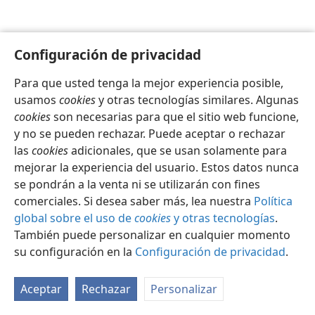
Configuración de privacidad
Para que usted tenga la mejor experiencia posible,
Español
Configuración
usamos
cookies
y otras tecnologías similares. Algunas
Copyright
© 2026 Watch Tower Bible and Tract Society of Pennsylvania
cookies
son necesarias para que el sitio web funcione,
Condiciones de uso
Política de privacidad
y no se pueden rechazar. Puede aceptar o rechazar
Configuración de privacidad
Iniciar sesión
JW.ORG
las
cookies
adicionales, que se usan solamente para
mejorar la experiencia del usuario. Estos datos nunca
se pondrán a la venta ni se utilizarán con fines
comerciales. Si desea saber más, lea nuestra
Política
global sobre el uso de
cookies
y otras tecnologías
.
También puede personalizar en cualquier momento
su configuración en la
Configuración de privacidad
.
Aceptar
Rechazar
Personalizar