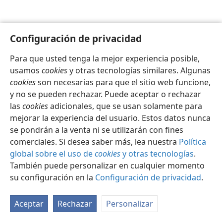
Configuración de privacidad
Para que usted tenga la mejor experiencia posible,
Español
Configuración
usamos
cookies
y otras tecnologías similares. Algunas
Copyright
© 2026 Watch Tower Bible and Tract Society of Pennsylvania
cookies
son necesarias para que el sitio web funcione,
Condiciones de uso
Política de privacidad
y no se pueden rechazar. Puede aceptar o rechazar
Configuración de privacidad
Iniciar sesión
JW.ORG
las
cookies
adicionales, que se usan solamente para
mejorar la experiencia del usuario. Estos datos nunca
se pondrán a la venta ni se utilizarán con fines
comerciales. Si desea saber más, lea nuestra
Política
global sobre el uso de
cookies
y otras tecnologías
.
También puede personalizar en cualquier momento
su configuración en la
Configuración de privacidad
.
Aceptar
Rechazar
Personalizar