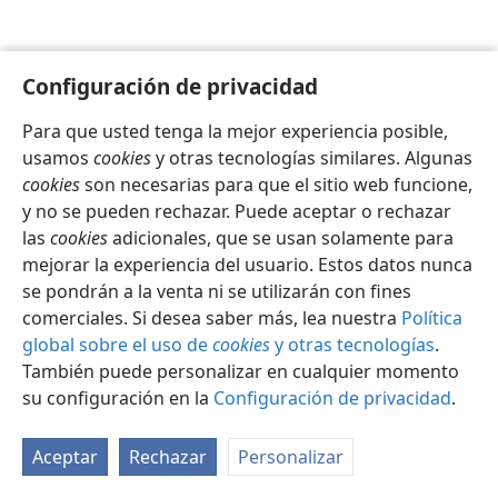
Configuración de privacidad
Para que usted tenga la mejor experiencia posible,
Español
Configuración
usamos
cookies
y otras tecnologías similares. Algunas
Copyright
© 2026 Watch Tower Bible and Tract Society of Pennsylvania
cookies
son necesarias para que el sitio web funcione,
Condiciones de uso
Política de privacidad
y no se pueden rechazar. Puede aceptar o rechazar
Configuración de privacidad
Iniciar sesión
JW.ORG
las
cookies
adicionales, que se usan solamente para
mejorar la experiencia del usuario. Estos datos nunca
se pondrán a la venta ni se utilizarán con fines
comerciales. Si desea saber más, lea nuestra
Política
global sobre el uso de
cookies
y otras tecnologías
.
También puede personalizar en cualquier momento
su configuración en la
Configuración de privacidad
.
Aceptar
Rechazar
Personalizar