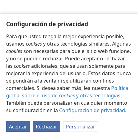
Configuración de privacidad
Para que usted tenga la mejor experiencia posible,
Español
Configuración
usamos
cookies
y otras tecnologías similares. Algunas
Copyright
© 2026 Watch Tower Bible and Tract Society of Pennsylvania
cookies
son necesarias para que el sitio web funcione,
Condiciones de uso
Política de privacidad
y no se pueden rechazar. Puede aceptar o rechazar
Configuración de privacidad
Iniciar sesión
JW.ORG
las
cookies
adicionales, que se usan solamente para
mejorar la experiencia del usuario. Estos datos nunca
se pondrán a la venta ni se utilizarán con fines
comerciales. Si desea saber más, lea nuestra
Política
global sobre el uso de
cookies
y otras tecnologías
.
También puede personalizar en cualquier momento
su configuración en la
Configuración de privacidad
.
Aceptar
Rechazar
Personalizar