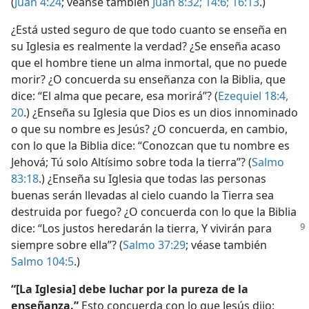
(
Juan 4:24
; véanse también
Juan 8:32;
14:6;
16:13
.)
¿Está usted seguro de que todo cuanto se enseña en
su Iglesia es realmente la verdad? ¿Se enseña acaso
que el hombre tiene un alma inmortal, que no puede
morir? ¿O concuerda su enseñanza con la Biblia, que
dice: “El alma que pecare, esa morirá”? (
Ezequiel 18:4,
20
.) ¿Enseña su Iglesia que Dios es un dios innominado
o que su nombre es Jesús? ¿O concuerda, en cambio,
con lo que la Biblia dice: “Conozcan que tu nombre es
Jehová; Tú solo Altísimo sobre toda la tierra”? (
Salmo
83:18
.) ¿Enseña su Iglesia que todas las personas
buenas serán llevadas al cielo cuando la Tierra sea
destruida por fuego? ¿O concuerda con lo que la Biblia
dice: “Los justos heredarán la tierra, Y vivirán para
siempre sobre ella”? (
Salmo 37:29
; véase también
Salmo 104:5
.)
“[La Iglesia] debe luchar por la pureza de la
enseñanza.”
Esto concuerda con lo que Jesús dijo: