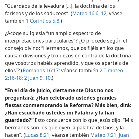
“Guardaos de la levadura [...], la doctrina de los
fariseos y de los saduceos”. (
Mateo 16:6,
12
; véase
también
1 Corintios 5:8
.)
¿Acoge su Iglesia “un amplio espectro de
interpretaciones particulares”? ¿O procede según el
consejo divino: “Hermanos, que os fijéis en los que
causan divisiones y tropiezos en contra de la doctrina
que vosotros habéis aprendido, y que os apartéis de
ellos”? (
Romanos 16:17
; véanse también
2 Timoteo
2:16-18;
2 Juan 9, 10
.)
“En el día de juicio, ciertamente Dios no nos
preguntará: ¿Han celebrado ustedes grandes
fiestas conmemorando la Reforma? Más bien, dirá:
¿Han escuchado ustedes mi Palabra y la han
guardado?”
Esto concuerda con lo que Jesús dijo: “Mis
hermanos son los que oyen la palabra de Dios, y la
hacen”. (
Lucas 8:21
; véanse también
Mateo 7:21;
Juan