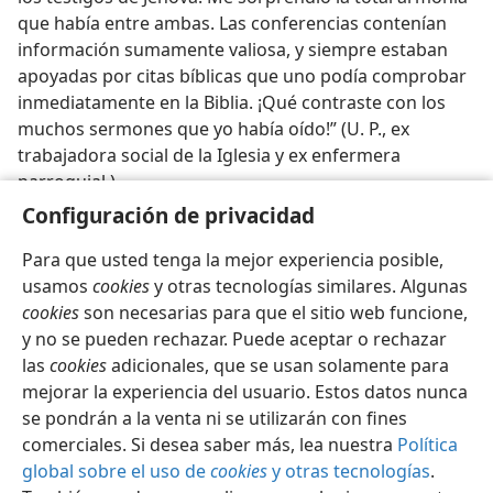
que había entre ambas. Las conferencias contenían
información sumamente valiosa, y siempre estaban
apoyadas por citas bíblicas que uno podía comprobar
inmediatamente en la Biblia. ¡Qué contraste con los
muchos sermones que yo había oído!” (U. P., ex
trabajadora social de la Iglesia y ex enfermera
parroquial.)
Configuración de privacidad
Para que usted tenga la mejor experiencia posible,
usamos
cookies
y otras tecnologías similares. Algunas
cookies
son necesarias para que el sitio web funcione,
Español
Compartir
Configuración
y no se pueden rechazar. Puede aceptar o rechazar
Copyright
© 2026 Watch Tower Bible and Tract Society of Pennsylvania
las
cookies
adicionales, que se usan solamente para
Condiciones de uso
Política de privacidad
Configuración de privacidad
Iniciar sesión
JW.ORG
mejorar la experiencia del usuario. Estos datos nunca
se pondrán a la venta ni se utilizarán con fines
comerciales. Si desea saber más, lea nuestra
Política
global sobre el uso de
cookies
y otras tecnologías
.