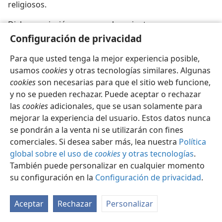
religiosos.
Dicha asociación cree que el creciente consumo
mundial de bebidas alcohólicas supone el pago de un
Configuración de privacidad
terrible precio en lo que a salud y vidas humanas se
Para que usted tenga la mejor experiencia posible,
refiere, además de los millones de dólares que los
usamos
cookies
y otras tecnologías similares. Algunas
gobiernos de las naciones gastarán anualmente para
cookies
son necesarias para que el sitio web funcione,
combatir el alcoholismo. Convencidas de que Dios
y no se pueden rechazar. Puede aceptar o rechazar
condena su consumo, muchas personas
las
cookies
adicionales, que se usan solamente para
bienintencionadas abogan por que la ley prohíba todo
mejorar la experiencia del usuario. Estos datos nunca
tipo de bebidas alcohólicas. Pero, ¿apoya la Biblia este
se pondrán a la venta ni se utilizarán con fines
punto de vista?
comerciales. Si desea saber más, lea nuestra
Política
La mención del vino en la Biblia
global sobre el uso de
cookies
y otras tecnologías
.
También puede personalizar en cualquier momento
Hace mucho tiempo, Dios prometió a su pueblo
su configuración en la
Configuración de privacidad
.
obediente: “Tus almacenes de abastecimientos estarán
llenos de abundancia; y tus propias tinas de lagar
Aceptar
Rechazar
Personalizar
rebosarán de vino nuevo”. (
Proverbios 3:10
.) Sí, Él es