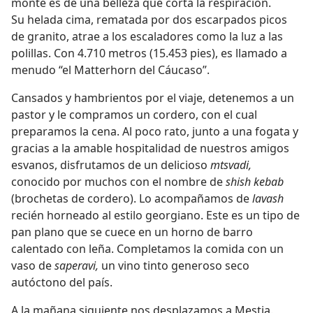
monte es de una belleza que corta la respiración.
Su helada cima, rematada por dos escarpados picos
de granito, atrae a los escaladores como la luz a las
polillas. Con 4.710 metros (15.453 pies), es llamado a
menudo “el Matterhorn del Cáucaso”.
Cansados y hambrientos por el viaje, detenemos a un
pastor y le compramos un cordero, con el cual
preparamos la cena. Al poco rato, junto a una fogata y
gracias a la amable hospitalidad de nuestros amigos
esvanos, disfrutamos de un delicioso
mtsvadi,
conocido por muchos con el nombre de
shish kebab
(brochetas de cordero). Lo acompañamos de
lavash
recién horneado al estilo georgiano. Este es un tipo de
pan plano que se cuece en un horno de barro
calentado con leña. Completamos la comida con un
vaso de
saperavi,
un vino tinto generoso seco
autóctono del país.
A la mañana siguiente nos desplazamos a Mestia.