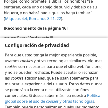
Porque, como promete la Biblia, los hombres “se
sentarán, cada uno debajo de su vid y debajo de su
higuera, y no habrá nadie que los haga temblar”
(
Miqueas 4:4;
Romanos 8:21, 22
).
[Reconocimiento de la página 16]
Arriba: Paata Vardanashvili
Configuración de privacidad
Para que usted tenga la mejor experiencia posible,
usamos
cookies
y otras tecnologías similares. Algunas
cookies
son necesarias para que el sitio web funcione,
Español
Compartir
Configuración
y no se pueden rechazar. Puede aceptar o rechazar
Copyright
© 2026 Watch Tower Bible and Tract Society of Pennsylvania
las
cookies
adicionales, que se usan solamente para
Condiciones de uso
Política de privacidad
Configuración de privacidad
Iniciar sesión
JW.ORG
mejorar la experiencia del usuario. Estos datos nunca
se pondrán a la venta ni se utilizarán con fines
comerciales. Si desea saber más, lea nuestra
Política
global sobre el uso de
cookies
y otras tecnologías
.
También puede personalizar en cualquier momento