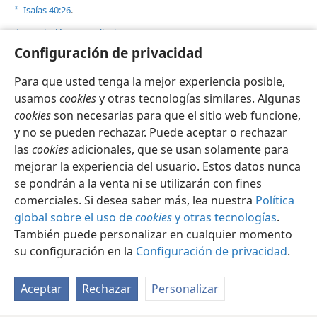
Isaías 40:26
.
a
Revelación (Apocalipsis) 21:3, 4
.
b
Configuración de privacidad
Hebreos 11:1
.
c
Para que usted tenga la mejor experiencia posible,
usamos
cookies
y otras tecnologías similares. Algunas
cookies
son necesarias para que el sitio web funcione,
y no se pueden rechazar. Puede aceptar o rechazar
Español
Compartir
Configuración
las
cookies
adicionales, que se usan solamente para
Copyright
© 2026 Watch Tower Bible and Tract Society of Pennsylvania
mejorar la experiencia del usuario. Estos datos nunca
Condiciones de uso
Política de privacidad
se pondrán a la venta ni se utilizarán con fines
Configuración de privacidad
Iniciar sesión
JW.ORG
comerciales. Si desea saber más, lea nuestra
Política
global sobre el uso de
cookies
y otras tecnologías
.
También puede personalizar en cualquier momento
su configuración en la
Configuración de privacidad
.
Aceptar
Rechazar
Personalizar