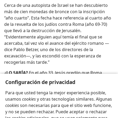
Cerca de una autopista de Israel se han descubierto
más de cien monedas de bronce con la inscripción
“año cuarto”. Esta fecha hace referencia al cuarto año
de la revuelta de los judíos contra Roma (año 69-70)
que llevó a la destrucción de Jerusalén.
“Evidentemente alguien aquí temía el final que se
acercaba, tal vez vio el avance del ejército romano —
dice Pablo Betzer, uno de los directores de la
excavación—, y las escondió con la esperanza de
recogerlas más tarde.”
¿LO SABÍA?
En el año 33, Jesús predijo que Roma
sitiaría Jerusalén y les instó a los cristianos a
Configuración de privacidad
abandonar la ciudad y refugiarse en las montañas
(
Lucas 21:20-24
).
Para que usted tenga la mejor experiencia posible,
usamos
cookies
y otras tecnologías similares. Algunas
cookies
son necesarias para que el sitio web funcione,
y no se pueden rechazar. Puede aceptar o rechazar
Español
Compartir
Configuración