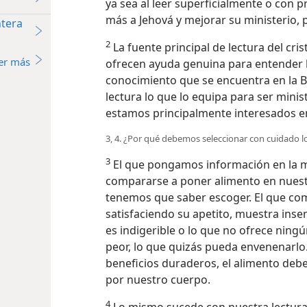
ya sea al leer superficialmente o con p
más a Jehová y mejorar su ministerio,
ntera
2
La fuente principal de lectura del cris
er más
ofrecen ayuda genuina
para entender l
conocimiento que se encuentra en la Bib
lectura lo que lo equipa para ser minist
estamos principalmente interesados en 
3, 4. ¿Por qué debemos seleccionar con cuidado 
3
El que pongamos información en la m
compararse a poner alimento en nues
tenemos que saber escoger. El que co
satisfaciendo su apetito, muestra ins
es indigerible o lo que no ofrece ning
peor, lo que quizás pueda envenenarlo.
beneficios duraderos, el alimento debe
por nuestro cuerpo.
4