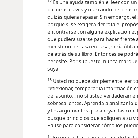
12
Es una ayuda también el leer con un 
palabras claves y marcando de otras 
quizás quiera repasar. Sin embargo, e
porque si se exagera derrota el propósit
encontrarse con alguna explicación e
que pudiera usarse para hacer frente 
ministerio de casa en casa, sería útil a
de atrás de su libro. Entonces se podr
necesite. Por supuesto, nunca marque
suya.
13
Usted no puede simplemente leer todo
reflexionar, comparar la información c
del asunto... no si usted verdaderamen
sobresalientes. Aprenda a analizar lo 
y los argumentos que apoyan las conc
busque principios que apliquen a su vid
Pause para considerar cómo los puede 
14
En una lectura seria de uno de los l