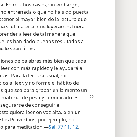
a. En muchos casos, sin embargo,
no entrenada o que no ha sido puesta
obtener el mayor bien de la lectura que
a si el material que leyéramos fuera
render a leer de tal manera que
ue les han dado buenos resultados a
 le sean útiles.
aciones de palabras más bien que cada
 leer con más rapidez y le ayudará a
ras. Para la lectura usual, no
ios al leer, y no forme el hábito de
os que sea para grabar en la mente un
a material de peso
y complicado es
asegurarse de conseguir el
ta quiera leer en voz alta, o en un
y los Proverbios, por ejemplo, no
ino para meditación.—
Sal. 77:11, 12
.