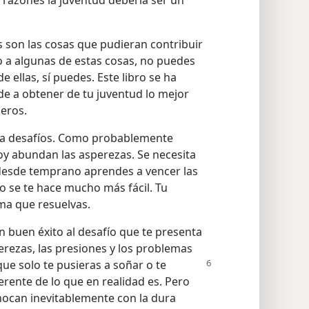
razones la juventud debería ser un
as son las cosas que pudieran contribuir
to a algunas de estas cosas, no puedes
ellas, sí puedes. Este libro se ha
de a obtener de tu juventud lo mejor
deros.
ra desafíos. Como probablemente
oy abundan las asperezas. Se necesita
i desde temprano aprendes a vencer las
o se te hace mucho más fácil. Tu
ma que resuelvas.
 buen éxito al desafío que te presenta
perezas, las presiones y los problemas
que solo te pusieras a soñar o te
rente de lo que en realidad es. Pero
hocan inevitablemente con la dura