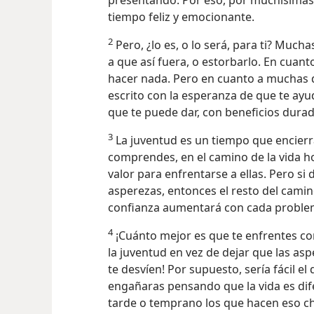
presentando. Por eso, por muchísimas 
tiempo feliz y emocionante.
2
Pero, ¿lo es, o lo será, para ti? Much
a que así fuera, o estorbarlo. En cuan
hacer nada. Pero en cuanto a muchas de 
escrito con la esperanza de que te ayu
que te puede dar, con beneficios dura
3
La juventud es un tiempo que encier
comprendes, en el camino de la vida h
valor para enfrentarse a ellas. Pero s
asperezas, entonces el resto del camin
confianza aumentará con cada proble
4
¡Cuánto mejor es que te enfrentes con
la juventud en vez de dejar que las as
te desvíen! Por supuesto, sería fácil
el 
engañaras pensando que la vida es dife
tarde o temprano los que hacen eso c