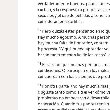
verdaderamente buenos, pautas útiles e
cortejo, y la respuesta a preguntas ace
sexuales y el uso de bebidas alcohólic
consideran en este libro.
12
Pero quizás estés pensando en lo qu
Hay mucho egoísmo. A muchas personas 
hay mucha falta de honradez, contamin
hipocresía. ‘¿Y qué puedo aprender yo
hecho tan tremendo lío de las cosas?’ 
13
Es verdad que muchas personas mayo
condiciones. O participan en los male
concuerdan con los sistemas que produ
14
Por otra parte, ¿no hay muchísimas 
disgusta tanto como a ti el ver cómo v
problemas no empezaron a desarrollar
generación. Cuando tus padres tenían 
escena mundial también les era desalen