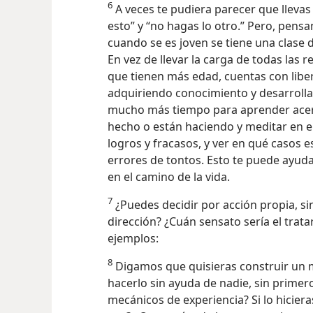
6
A veces te pudiera parecer que llevas 
esto” y “no hagas lo otro.” Pero, pens
cuando se es joven se tiene una clase 
En vez de llevar la carga de todas las
que tienen más edad, cuentas con lib
adquiriendo conocimiento y desarrollan
mucho más tiempo para aprender acer
hecho o están
haciendo y meditar en e
logros y fracasos, y ver en qué casos
errores de tontos. Esto te puede ayuda
en el camino de la vida.
7
¿Puedes decidir por acción propia, si
dirección? ¿Cuán sensato sería el trat
ejemplos:
8
Digamos que quisieras construir un 
hacerlo sin ayuda de nadie, sin primer
mecánicos de experiencia? Si lo hiciera