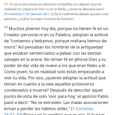
17-19. (a) Si estuvieras en estrecha compañía con alguien que en
realidad no creyera en Dios ni en la Biblia, ¿cómo te afectaría esto?
(
Proverbios 11:9;
Génesis 34:1, 2
) (b) Si realmente deseas ayudar a tal
persona, ¿cuál es la mejor manera de hacerlo?
17
Muchos jóvenes hoy día, porque no tienen fe en un
Creador personal ni en su Palabra, adoptan la actitud
de “comamos y bebamos, porque mañana hemos de
morir.” Así pensaban los hombres de la antigüedad
que estaban sentenciados a pelear con las bestias
salvajes en la arena. No tenían fe en Jehová Dios y su
poder de dar vida de nuevo a los que eran fieles a él.
Como joven, tú en realidad solo estás empezando a
vivir tu vida. Por eso, ¿quieres adoptar la actitud que
tenían en cuanto a la vida aquellos prisioneros
condenados a muerte? Después de describir aquel
punto de vista de solo ‘vivir para hoy,’ el apóstol Pablo
pasó a decir: “No se extravíen. Las malas asociaciones
echan a perder los hábitos útiles.” (
1 Corintios
15:32, 33
) Piensa en lo verídico que es eso. Si buscas