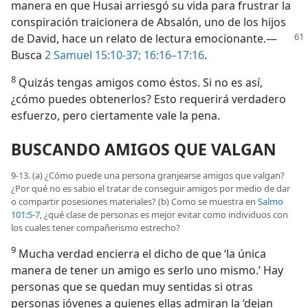
manera en que Husai arriesgó su vida para frustrar la
conspiración traicionera de Absalón, uno de los hijos
de David, hace un
relato de lectura emocionante.—
Busca
2 Samuel 15:10-37;
16:16–17:16
.
8
Quizás tengas amigos como éstos. Si no es así,
¿cómo puedes obtenerlos? Esto requerirá verdadero
esfuerzo, pero ciertamente vale la pena.
BUSCANDO AMIGOS QUE VALGAN
9-13. (a) ¿Cómo puede una persona granjearse amigos que valgan?
¿Por qué no es sabio el tratar de conseguir amigos por medio de dar
o compartir posesiones materiales? (b) Como se muestra en
Salmo
101:5-7
, ¿qué clase de personas es mejor evitar como individuos con
los cuales tener compañerismo estrecho?
9
Mucha verdad encierra el dicho de que ‘la única
manera de tener un amigo es serlo uno mismo.’ Hay
personas que se quedan muy sentidas si otras
personas jóvenes a quienes ellas admiran la ‘dejan