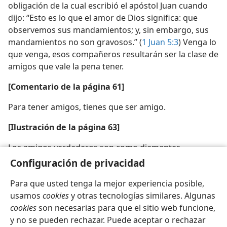
obligación de la cual escribió el apóstol Juan cuando
dijo: “Esto es lo que el amor de Dios significa: que
observemos sus mandamientos; y, sin embargo, sus
mandamientos no son gravosos.” (
1 Juan 5:3
) Venga lo
que venga, esos compañeros resultarán ser la clase de
amigos que vale la pena tener.
[Comentario de la página 61]
Para tener amigos, tienes que ser amigo.
[Ilustración de la página 63]
Los amigos verdaderos son como diamantes
Configuración de privacidad
Para que usted tenga la mejor experiencia posible,
usamos
cookies
y otras tecnologías similares. Algunas
cookies
son necesarias para que el sitio web funcione,
Español
Compartir
Configuración
y no se pueden rechazar. Puede aceptar o rechazar
Copyright
© 2026 Watch Tower Bible and Tract Society of Pennsylvania