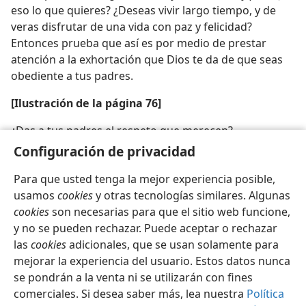
eso lo que quieres? ¿Deseas vivir largo tiempo, y de
veras disfrutar de una vida con paz y felicidad?
Entonces prueba que así es por medio de prestar
atención a la exhortación que Dios te da de que seas
obediente a tus padres.
[Ilustración de la página 76]
¿Das a tus padres el respeto que merecen?
Configuración de privacidad
Para que usted tenga la mejor experiencia posible,
usamos
cookies
y otras tecnologías similares. Algunas
cookies
son necesarias para que el sitio web funcione,
Español
Compartir
Configuración
y no se pueden rechazar. Puede aceptar o rechazar
Copyright
© 2026 Watch Tower Bible and Tract Society of Pennsylvania
las
cookies
adicionales, que se usan solamente para
Condiciones de uso
Política de privacidad
Configuración de privacidad
Iniciar sesión
JW.ORG
mejorar la experiencia del usuario. Estos datos nunca
se pondrán a la venta ni se utilizarán con fines
comerciales. Si desea saber más, lea nuestra
Política