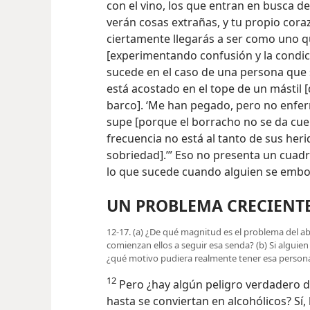
con el vino, los que entran en busca de 
verán cosas extrañas, y tu propio cora
ciertamente llegarás a ser como uno q
[experimentando confusión y la condi
sucede en el caso de una persona que
está acostado en el tope de un mástil 
barco]. ‘Me han pegado, pero no enfe
supe [porque el borracho no se da cue
frecuencia no está al tanto de sus her
sobriedad].’” Eso no presenta un cuad
lo que sucede cuando alguien se embo
UN PROBLEMA CRECIENT
12-17. (a) ¿De qué magnitud es el problema del a
comienzan ellos a seguir esa senda? (b) Si alguien 
¿qué motivo pudiera realmente tener esa persona
12
Pero ¿hay algún peligro verdadero 
hasta se conviertan en alcohólicos? Sí, 