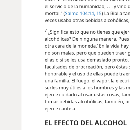
el servicio de la humanidad, . . . y vin
mortal.” (
Salmo 104:14, 15
) La Biblia 
veces usaba otras bebidas alcohólicas, e
7
¿Significa esto que no tienes que eje
alcohólicas? De ninguna manera. Pues 
otra cara de la moneda.’ En la vida h
no son malas, pero que pueden traer g
ellas o si se les usa demasiado pronto.
facultades de procreación, pero éstas 
honorable y el uso de ellas puede trae
una familia. El fuego, el vapor, la elec
serles muy útiles a los hombres y las m
ejerce cuidado al usar estas cosas, ta
tomar bebidas alcohólicas, también, pu
ejerce cautela.
EL EFECTO DEL ALCOHOL