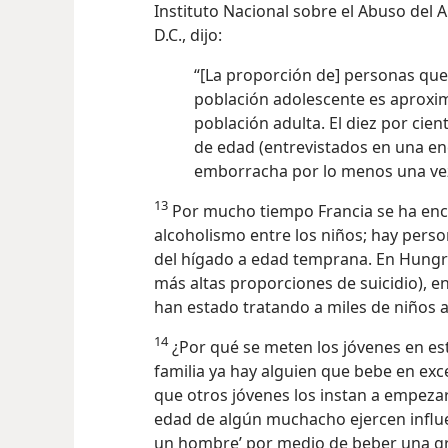
Instituto Nacional sobre el Abuso del 
D.C., dijo:
“[La proporción de] personas que
población adolescente es aproxim
población adulta. El diez por ci
de edad (entrevistados en una en
emborracha por lo menos una vez 
13
Por mucho tiempo Francia se ha enc
alcoholismo entre los niños; hay pers
del hígado a edad temprana. En Hungrí
más altas proporciones de suicidio), e
han estado tratando a miles de niños
14
¿Por qué se meten los jóvenes en es
familia ya hay alguien que bebe en ex
que otros jóvenes los instan a empezar
edad de algún muchacho ejercen influe
un hombre’ por medio de beber una gr