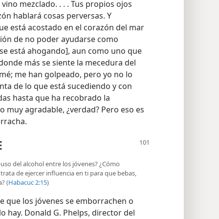
vino mezclado. . . . Tus propios ojos
zón hablará cosas perversas. Y
ue está acostado en el corazón del mar
ción de no poder ayudarse como
 se está ahogando], aun como uno que
[donde más se siente la mecedura del
rmé; me han golpeado, pero yo no lo
nta de lo que está sucediendo y con
idas hasta que ha recobrado la
ro muy agradable, ¿verdad? Pero eso es
rracha.
E
buso del alcohol entre los jóvenes? ¿Cómo
trata de ejercer influencia en ti para que bebas,
? (
Habacuc 2:15
)
de que los jóvenes se emborrachen o
lo hay. Donald G. Phelps, director del