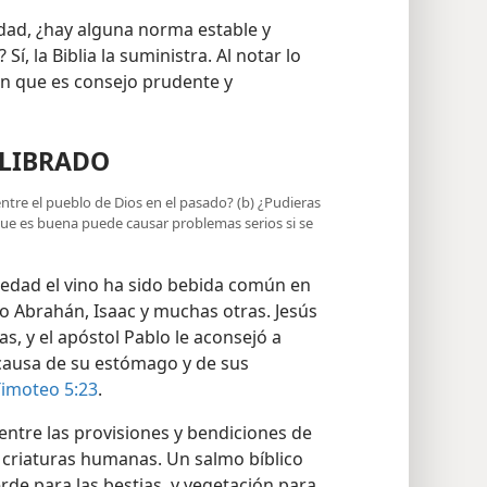
edad, ¿hay alguna norma estable y
í, la Biblia la suministra. Al notar lo
en que es consejo prudente y
ILIBRADO
o entre el pueblo de Dios en el pasado? (b) ¿Pudieras
ue es buena puede causar problemas serios si se
üedad el vino ha sido bebida común en
o Abrahán, Isaac y muchas otras. Jesús
s, y el apóstol Pablo le aconsejó a
causa de su estómago y de sus
Timoteo 5:23
.
entre las provisiones y bendiciones de
s criaturas humanas. Un salmo bíblico
erde para las bestias, y vegetación para