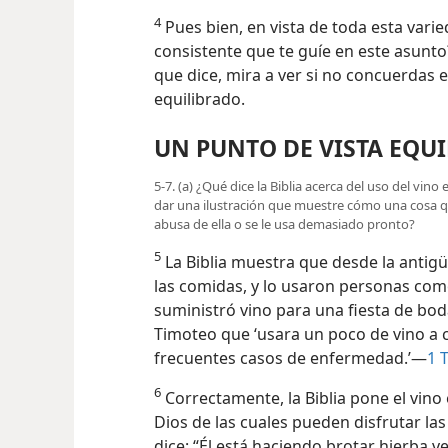
4
Pues bien, en vista de toda esta vari
consistente que te guíe en este asunto? S
que dice, mira a ver si no concuerdas 
equilibrado.
UN PUNTO DE VISTA EQU
5-7. (a) ¿Qué dice la Biblia acerca del uso del vin
dar una ilustración que muestre cómo una cosa q
abusa de ella o se le usa demasiado pronto?
5
La Biblia muestra que desde la antig
las comidas, y lo usaron personas com
suministró vino para una fiesta de boda
Timoteo que ‘usara un poco de vino a 
frecuentes casos de enfermedad.’—
1 
6
Correctamente, la Biblia pone el vino 
Dios de las cuales pueden disfrutar la
dice: “Él está haciendo brotar hierba v