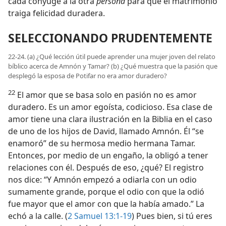
cada cónyuge a la otra
persona
para que el matrimonio
traiga felicidad duradera.
SELECCIONANDO PRUDENTEMENTE
22-24. (a) ¿Qué lección útil puede aprender una mujer joven del relato
bíblico acerca de Amnón y Tamar? (b) ¿Qué muestra que la pasión que
desplegó la esposa de Potifar no era amor duradero?
22
El amor que se basa solo en pasión no es amor
duradero. Es un amor egoísta, codicioso. Esa clase de
amor tiene una clara ilustración en la Biblia en el caso
de uno de los hijos de David, llamado Amnón. Él “se
enamoró” de su hermosa medio hermana Tamar.
Entonces, por medio de un engaño, la obligó a tener
relaciones con él. Después de eso, ¿qué? El registro
nos dice: “Y Amnón empezó a odiarla con un odio
sumamente grande, porque el odio con que la odió
fue mayor que el amor con que la había amado.” La
echó a la calle. (
2 Samuel 13:1-19
) Pues bien, si tú eres