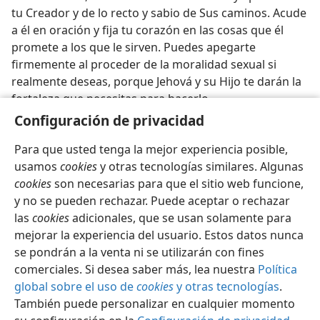
tu Creador y de lo recto y sabio de Sus caminos. Acude
a él en oración y fija tu corazón en las cosas que él
promete a los que le sirven. Puedes apegarte
firmemente al proceder de la moralidad sexual si
realmente deseas, porque Jehová y su Hijo te darán la
fortaleza que necesitas para hacerlo.
Configuración de privacidad
Para que usted tenga la mejor experiencia posible,
usamos
cookies
y otras tecnologías similares. Algunas
cookies
son necesarias para que el sitio web funcione,
Español
Compartir
Configuración
y no se pueden rechazar. Puede aceptar o rechazar
Copyright
© 2026 Watch Tower Bible and Tract Society of Pennsylvania
las
cookies
adicionales, que se usan solamente para
Condiciones de uso
Política de privacidad
Configuración de privacidad
Iniciar sesión
JW.ORG
mejorar la experiencia del usuario. Estos datos nunca
se pondrán a la venta ni se utilizarán con fines
comerciales. Si desea saber más, lea nuestra
Política
global sobre el uso de
cookies
y otras tecnologías
.
También puede personalizar en cualquier momento