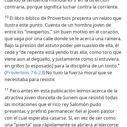
cuando la tendencia mundial es ir en la dirección
contraria, porque significa luchar contra la corriente.
10
El libro bíblico de Proverbios presenta un relato que
ilustra este punto. Cuenta de un hombre joven de
entre los “inexpertos,” sin buen motivo en el corazón,
que vaga por una calle donde se le acerca una ramera.
Bajo la presión del astuto poder persuasivo de ella, él
cede y “de repente está yendo tras ella, como toro que
viene aun al degüello, y justamente como si estuviera
en grillos [o esposado] para la disciplina de un tonto.”
(
Proverbios 7:6-23
) No tuvo la fuerza moral que se
necesitaba para resistir.
11
Pero antes en esta publicación leímos acerca de la
atractiva joven doncella de Sunem que resistió todas
las incitaciones que el rico rey Salomón pudo
presentar, y prefirió permanecer fiel al joven pastor
con el cual esperaba casarse. Sí, en vez de ser como
una “puerta” que rápidamente se abriera al ejercerse