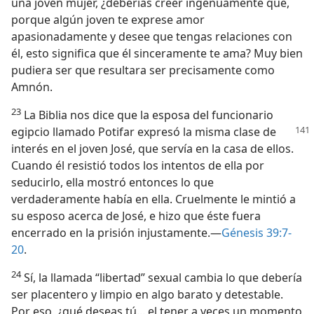
una joven mujer, ¿deberías creer ingenuamente que,
porque algún joven te exprese amor
apasionadamente y desee que tengas relaciones con
él, esto significa que él sinceramente te ama? Muy bien
pudiera ser que resultara ser precisamente como
Amnón.
23
La Biblia nos dice que la esposa del funcionario
egipcio llamado Potifar expresó la misma clase
de
interés en el joven José, que servía en la casa de ellos.
Cuando él resistió todos los intentos de ella por
seducirlo, ella mostró entonces lo que
verdaderamente había en ella. Cruelmente le mintió a
su esposo acerca de José, e hizo que éste fuera
encerrado en la prisión injustamente.—
Génesis 39:7-
20
.
24
Sí, la llamada “libertad” sexual cambia lo que debería
ser placentero y limpio en algo barato y detestable.
Por eso, ¿qué deseas tú... el tener a veces un momento