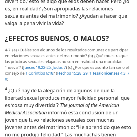
divertido,’ esto es algo que ellos deben hacer. Pero ¿lo
es, en realidad? ¿Son apropiadas las relaciones
sexuales antes del matrimonio? ¿Ayudan a hacer que
valga la pena vivir la vida?
¿EFECTOS BUENOS, O MALOS?
4-7. (a) ¿Cuáles son algunos de los resultados comunes de participar
en relaciones sexuales antes del matrimonio? (b) ¿Qué muestra que
las prácticas sexuales relajadas no son en realidad una moralidad
“nueva”? (
Jueces 19:22-25;
Judas 7
) (c) ¿Por qué es asunto tan serio el
consejo de
1 Corintios 6:18
? (
Hechos 15:28, 29;
1 Tesalonicenses 4:3,
7,
8
)
4
¿Qué hay de la alegación de algunos de que la
libertad sexual produce mayor felicidad personal, que
es ‘cosa muy divertida’?
The Journal of the American
Medical Association
informó esta conclusión de un
joven que tuvo relaciones sexuales con muchas
jóvenes antes del matrimonio: “He aprendido que esto
no me produjo felicidad.” Las muchachas tienen