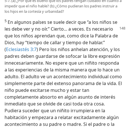
5-7. (a) ¿Por qué es bueno que los padres tengan cuidado en cuanto a
impedir que el niño hable? (b) ¿Cómo pudieran los padres instruir a
los hijos en la cortesía y urbanidad?
5
En algunos países se suele decir que “a los niños se
les debe ver y no oír.” Cierto... a veces.
Es necesario
que los niños aprendan que, como dice la Palabra de
Dios, hay “tiempo de callar y tiempo de hablar.”
(
Eclesiastés 3:7
) Pero los niños anhelan atención, y los
padres deben guardarse de sofocar la libre expresión
innecesariamente. No espere que un niñito responda
a las experiencias de la misma manera que lo hace un
adulto. El adulto ve un acontecimiento individual como
simplemente parte del extenso panorama de la vida. El
niño puede excitarse mucho y estar tan
completamente absorto en algún asunto de interés
inmediato que se olvide de casi toda otra cosa.
Pudiera suceder que un niñito irrumpiera en la
habitación y empezara a relatar excitadamente algún
acontecimiento a su padre o madre. Si el padre o la