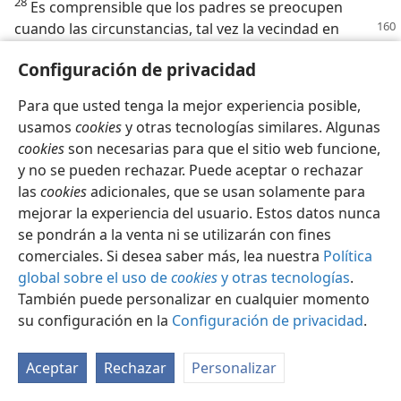
28
Es comprensible que los padres se preocupen
cuando las circunstancias, tal vez la vecindad en
que viven o la escuela a la cual asisten sus hijos,
Configuración de privacidad
obligan a éstos a asociarse con jóvenes que son
delincuentes y que se están destruyendo a sí mismos.
Para que usted tenga la mejor experiencia posible,
Los padres pueden darse cuenta de la realidad de la
usamos
cookies
y otras tecnologías similares. Algunas
declaración bíblica de que “las malas asociaciones
cookies
son necesarias para que el sitio web funcione,
echan a perder los hábitos útiles.” Por eso no están
y no se pueden rechazar. Puede aceptar o rechazar
dispuestos a aceptar el argumento que usa su hijo o
las
cookies
adicionales, que se usan solamente para
hija para suplicar permiso cuando dice: ‘Todos los
mejorar la experiencia del usuario. Estos datos nunca
demás pueden hacerlo; ¿por qué no puedo yo?’
se pondrán a la venta ni se utilizarán con fines
Probablemente no
todos
los demás lo hagan, pero aun
comerciales. Si desea saber más, lea nuestra
Política
así, eso no es suficiente razón para que su hijo o hija lo
global sobre el uso de
cookies
y otras tecnologías
.
haga si es incorrecto o imprudente. “No tengas envidia
También puede personalizar en cualquier momento
a hombres [o muchachos] malos, y no te muestres
su configuración en la
Configuración de privacidad
.
vehementemente deseoso de meterte entre ellos.
Porque el despojo violento es lo que su corazón sigue
Aceptar
Rechazar
Personalizar
meditando, y gravoso afán es lo que sus propios
labios siguen hablando. Con sabiduría se edificará una