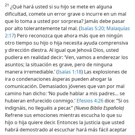
21
¿Qué hará usted si su hijo se mete en alguna
dificultad, comete un error grave o incurre en un mal
que lo toma a usted por sorpresa? Jamás debe pasar
por alto tolerantemente tal mal. (
Isaías 5:20;
Malaquías
2:17
) Pero reconozca que ahora más que en ningún
otro tiempo su hijo o hija necesita ayuda comprensiva
y dirección diestra. Al igual que Jehová Dios, usted
pudiera en realidad decir: ‘Ven, vamos a enderezar los
asuntos; la situación es grave, pero de ninguna
manera irremediable.’ (
Isaías 1:18
) Las explosiones de
ira o condenaciones ásperas pueden ahogar la
comunicación. Demasiados jóvenes que van por mal
camino han dicho: ‘No pude hablar a mis padres... se
hubieran enfurecido conmigo.’
Efesios 4:26
dice: “Si os
indignáis, no lleguéis a pecar.”
(Nueva Biblia Española)
Refrene sus emociones mientras escucha lo que su
hijo o hija quiere decir. Entonces la justicia que usted
habrá demostrado al escuchar hará más fácil aceptar