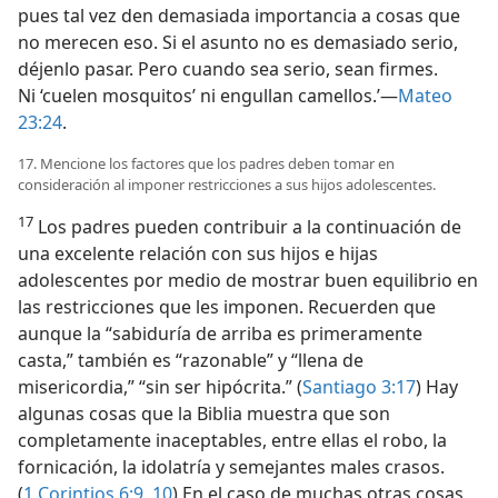
pues tal vez den demasiada importancia a cosas que
no merecen eso. Si el asunto no es demasiado serio,
déjenlo pasar. Pero cuando sea serio, sean firmes.
Ni ‘cuelen mosquitos’ ni engullan camellos.’—
Mateo
23:24
.
17. Mencione los factores que los padres deben tomar en
consideración al imponer restricciones a sus hijos adolescentes.
17
Los padres pueden contribuir a la continuación de
una excelente relación con sus hijos e hijas
adolescentes por medio de mostrar buen equilibrio en
las restricciones que les imponen. Recuerden que
aunque la “sabiduría de arriba es primeramente
casta,” también es “razonable” y “llena de
misericordia,” “sin ser hipócrita.” (
Santiago 3:17
) Hay
algunas cosas que la Biblia muestra que son
completamente inaceptables, entre ellas el robo, la
fornicación, la idolatría y semejantes males crasos.
(
1 Corintios 6:9, 10
) En el caso de muchas otras cosas,