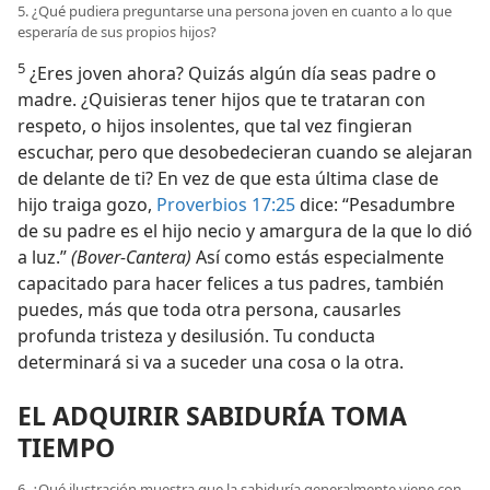
5. ¿Qué pudiera preguntarse una persona joven en cuanto a lo que
esperaría de sus propios hijos?
5
¿Eres joven ahora? Quizás algún día seas padre o
madre. ¿Quisieras tener hijos que te trataran con
respeto, o hijos insolentes, que tal vez fingieran
escuchar, pero que desobedecieran cuando se alejaran
de delante de ti? En vez de que esta última clase de
hijo traiga gozo,
Proverbios 17:25
dice: “Pesadumbre
de su padre es el hijo necio y amargura de la que lo dió
a luz.”
(Bover-Cantera)
Así como estás especialmente
capacitado para hacer felices a tus padres, también
puedes, más que toda otra persona, causarles
profunda tristeza y desilusión. Tu conducta
determinará si va a suceder una cosa o la otra.
EL ADQUIRIR SABIDURÍA TOMA
TIEMPO
6. ¿Qué ilustración muestra que la sabiduría generalmente viene con