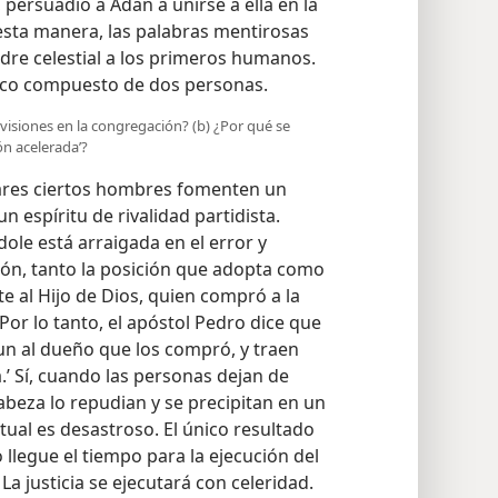
persuadió a Adán a unirse a ella en la
esta manera, las palabras mentirosas
adre celestial a los primeros humanos.
tico compuesto de dos personas.
ivisiones en la congregación? (b) ¿Por qué se
ón acelerada’?
ares ciertos hombres fomenten un
n espíritu de rivalidad partidista.
ole está arraigada en el error y
ón, tanto la posición que adopta como
 al Hijo de Dios, quien compró a la
Por lo tanto, el apóstol Pedro dice que
n al dueño que los compró, y traen
’ Sí, cuando las personas dejan de
beza lo repudian y se precipitan en un
tual es desastroso. El único resultado
 llegue el tiempo para la ejecución del
a justicia se ejecutará con celeridad.