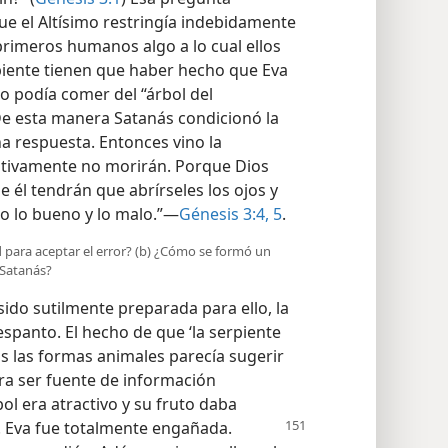
ue el Altísimo restringía indebidamente
primeros humanos algo a lo cual ellos
rpiente tienen que haber hecho que Eva
 podía comer del “árbol del
De esta manera Satanás condicionó la
 respuesta. Entonces vino la
sitivamente no morirán. Porque Dios
él tendrán que abrírseles los ojos y
o lo bueno y lo malo.”—
Génesis 3:4, 5
.
ad para aceptar el error? (b) ¿Cómo se formó un
 Satanás?
ido sutilmente preparada para ello, la
spanto. El hecho de que ‘la serpiente
as las formas animales parecía sugerir
era ser fuente de información
bol era atractivo y su fruto daba
. Eva fue totalmente engañada.