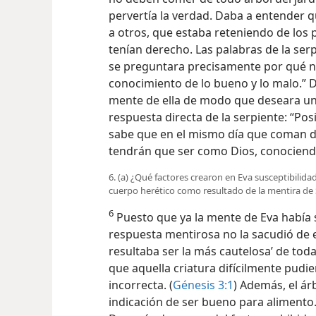
pervertía la verdad. Daba a entender q
a otros, que estaba reteniendo de los 
tenían derecho. Las palabras de la se
se preguntara precisamente por qué no
conocimiento de lo bueno y lo malo.” 
mente de ella de modo que deseara una
respuesta directa de la serpiente: “Po
sabe que en el mismo día que coman de 
tendrán que ser como Dios, conociend
6. (a) ¿Qué factores crearon en Eva susceptibilid
cuerpo herético como resultado de la mentira de
6
Puesto que ya la mente de Eva había s
respuesta mentirosa no la sacudió de e
resultaba ser la más cautelosa’ de tod
que aquella criatura difícilmente pudi
incorrecta. (
Génesis 3:1
) Además, el ár
indicación
de ser bueno para alimento