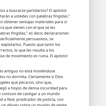
s a buscarse partidarios? El apóstol
tarán a ustedes con palabras fingidas.”
an obtener ventajas materiales para sí
nra que vienen con el que se les
bras fingidas,” es decir, declaraciones
erficialmente persuasivos, se
explotarlos. Puesto que tanto los
ectos, lo que les resulta a los
ase de movimiento es ruina. El apóstol
de lo antiguo no está moviéndose
llos no dormita. Ciertamente si Dios
ngeles que pecaron, sino que,
tregó a hoyos de densa oscuridad para
se contuvo de castigar a un mundo
 a Noé, predicador de justicia, con
o un diluvio sobre un mundo de gente