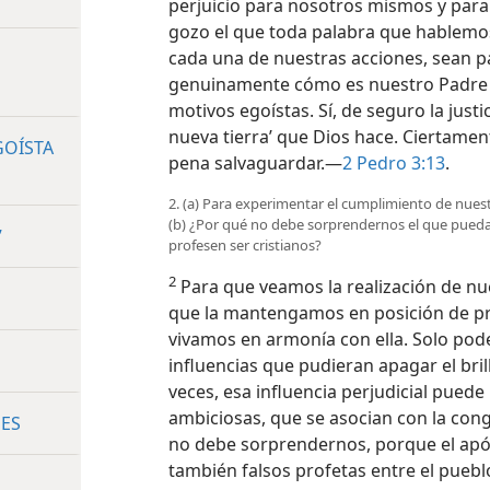
perjuicio para nosotros mismos y para
gozo el que toda palabra que hablem
cada una de nuestras acciones, sean pa
genuinamente cómo es nuestro Padre c
motivos egoístas. Sí, de seguro la justi
nueva tierra’ que Dios hace. Ciertamen
GOÍSTA
pena salvaguardar.—
2 Pedro 3:13
.
2. (a) Para experimentar el cumplimiento de nues
(b) ¿Por qué no debe sorprendernos el que pued
”
profesen ser cristianos?
2
Para que veamos la realización de nue
que la mantengamos en posición de pro
vivamos en armonía con ella. Solo pod
influencias que pudieran apagar el bril
veces, esa influencia perjudicial pued
ambiciosas,
que se asocian con la cong
NES
no debe sorprendernos, porque el após
también falsos profetas entre el puebl