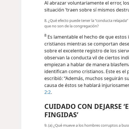
Al abrazar voluntariamente el error, lo
situación ‘traen sobre sí mismos destr
8. ¿Qué efecto puede tener la “conducta relajada” 
que no son de la congregación?
8
Es lamentable el hecho de que estos 
cristianos mientras se comportan de
sobre el excelente registro de los sie
observan la conducta
vil de ciertos in
empiezan a hablar de manera blasfema 
identifican como cristianos. Este es 
escribió: “Además, muchos seguirán su
causa de éstos se hablará injuriosame
2:2
.
CUIDADO CON DEJARSE ‘
FINGIDAS’
9. (a) ¿Qué mueve a los hombres corruptos a busca