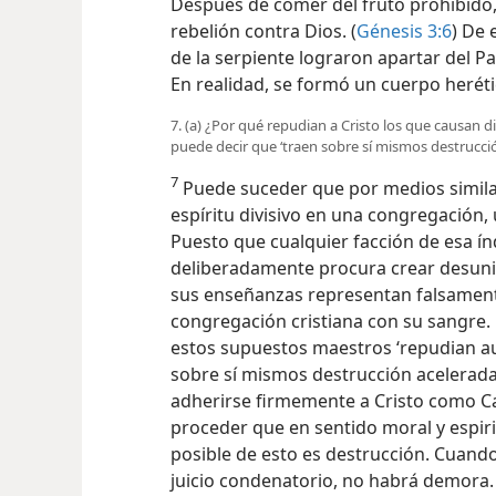
Después de comer del fruto prohibido, 
rebelión contra Dios. (
Génesis 3:6
) De 
de la serpiente lograron apartar del P
En realidad, se formó un cuerpo heré
7. (a) ¿Por qué repudian a Cristo los que causan d
puede decir que ‘traen sobre sí mismos destrucci
7
Puede suceder que por medios simil
espíritu divisivo en una congregación, u
Puesto que cualquier facción de esa índ
deliberadamente procura crear desuni
sus enseñanzas representan falsamente
congregación cristiana con su sangre. 
estos supuestos maestros ‘repudian au
sobre sí mismos destrucción acelerada.
adherirse firmemente a Cristo como Ca
proceder que en sentido moral y espiri
posible de esto es destrucción. Cuando
juicio condenatorio, no habrá demora. L