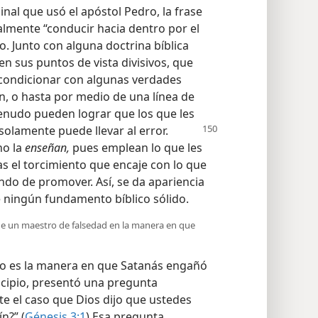
inal que usó el apóstol Pedro, la frase
ralmente “conducir hacia dentro por el
o. Junto con alguna doctrina bíblica
en sus puntos de vista divisivos, que
condicionar con algunas verdades
n, o hasta por medio de una línea de
enudo pueden lograr que los que les
solamente puede llevar al error.
no la
enseñan,
pues emplean lo que les
as el torcimiento que encaje con lo que
ando de promover. Así, se da apariencia
e ningún fundamento bíblico sólido.
e un maestro de falsedad en la manera en que
so es la manera en que Satanás engañó
incipio, presentó una pregunta
e el caso que Dios dijo que ustedes
n?” (
Génesis 3:1
) Esa pregunta