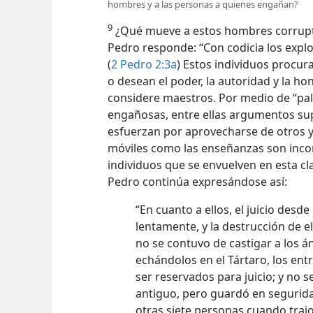
hombres y a las personas a quienes engañan?
9
¿Qué mueve a estos hombres corrupto
Pedro responde: “Con codicia los explo
(
2 Pedro 2:3a
) Estos individuos procur
o desean el poder, la autoridad y la ho
considere maestros. Por medio de “pala
engañosas, entre ellas argumentos sup
esfuerzan por aprovecharse de otros y 
móviles como las enseñanzas son incorr
individuos que se envuelven en esta cl
Pedro continúa expresándose así:
“En cuanto a ellos, el juicio des
lentamente, y la destrucción de e
no se contuvo de castigar a los á
echándolos en el Tártaro, los en
ser reservados para juicio; y no 
antiguo, pero guardó en seguridad
otras siete personas cuando traj