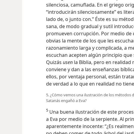
silenciosa, camuflada. En el griego orig
“introducirán silenciosamente” es lite
lado de, o junto con.” Éste es su métod
sana, de modo gradual y sutil introduc
promueven corrupción. Por medio de 
obvias la mente de los que les escucha
razonamiento larga y complicada, a m
escuchan
acepten algún principio que 
Quizás
usen
la Biblia, pero en realidad 
conviene y dan a las enseñanzas bíblic
ellos, por ventaja personal, están trat
de verdad a lo que en realidad no tien
5. ¿Cómo vemos una ilustración de los métodos d
Satanás engañó a Eva?
5
Una buena ilustración de este proce
a Eva por medio de la serpiente. Al pr
aparentemente inocente: “¿Es realment
no deben comer de todo árbol del jardí