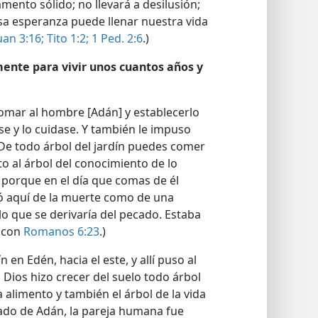
ento sólido; no llevará a desilusión;
sa esperanza puede llenar nuestra vida
uan 3:16;
Tito 1:2;
1 Ped. 2:6
.)
nte para vivir unos cuantos años y
tomar al hombre [Adán] y establecerlo
ase y lo cuidase. Y también le impuso
De todo árbol del jardín puedes comer
o al árbol del conocimiento de lo
 porque en el día que comas de él
ló aquí de la muerte como de una
lo que se derivaría del pecado. Estaba
e con
Romanos 6:23
.)
n en Edén, hacia el este, y allí puso al
Dios hizo crecer del suelo todo árbol
 alimento y también el árbol de la vida
cado de Adán, la pareja humana fue