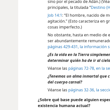
sino por el pecado de Adán.) (Véa
principales, la titulada “
Destino (
Job 14:1
: “El hombre, nacido de mu
agitación.” (Esto caracteriza en g
cosas imperfecto.)
No obstante, hasta en medio de e
ser abundantemente remuneradora
páginas 429-431, la información 
¿Es la vida en la Tierra simplem
determinar quién ha de ir al ciel
Véanse las
páginas 72-78, en la se
¿Tenemos un alma inmortal que c
del cuerpo carnal?
Véanse las
páginas 32-36, la secc
¿Sobre qué base puede alguien espe
existencia humana actual?