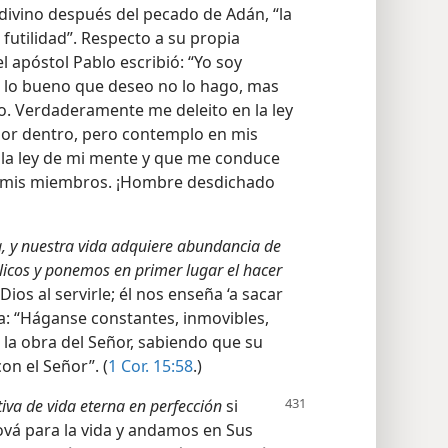
 divino después del pecado de Adán, “la
futilidad”. Respecto a su propia
apóstol Pablo escribió: “Yo soy
e lo bueno que deseo no lo hago, mas
o. Verdaderamente me deleito en la ley
or dentro, pero contemplo en mis
 la ley de mi mente y que me conduce
en mis miembros. ¡Hombre desdichado
a, y nuestra vida adquiere abundancia de
íblicos y ponemos en primer lugar el hacer
os al servirle; él nos enseña ‘a sacar
eja: “Háganse constantes, inmovibles,
la obra del Señor, sabiendo que su
on el Señor”. (
1 Cor. 15:58
.)
tiva de vida eterna
en perfección
si
ová para la vida y andamos en Sus