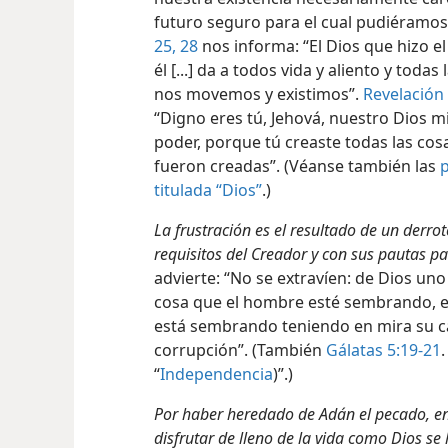
futuro seguro para el cual pudiéramos
25,
28
nos informa: “El Dios que hizo e
él [...] da a todos vida y aliento y toda
nos movemos y existimos”.
Revelación
“Digno eres tú, Jehová, nuestro Dios mis
poder, porque tú creaste todas las cosa
fueron creadas”. (Véanse también las
p
titulada “Dios”
.)
La frustración es el resultado de un derrot
requisitos del Creador y con sus pautas par
advierte: “No se extravíen: de Dios un
cosa que el hombre esté sembrando, e
está sembrando teniendo en mira su ca
corrupción”. (También
Gálatas 5:19-21
“
Independencia
)”.)
Por haber heredado de Adán el pecado, e
disfrutar de lleno de la vida como Dios se 