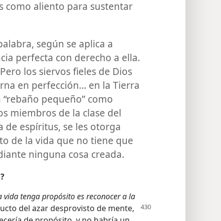
as como aliento para sustentar
palabra, según se aplica a
cia perfecta con derecho a ella.
ero los siervos fieles de Dios
rna en perfección... en la Tierra
un “rebaño pequeño” como
os miembros de la clase del
a de espíritus, se les otorga
to de la vida que no tiene que
iante ninguna cosa creada.
a?
 vida tenga propósito es reconocer a la
ucto del azar desprovisto de mente,
cería de propósito, y no habría un