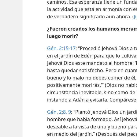
caminos. Esa esperanza tiene un fundam
la actividad que está en armonía con e
de verdadero significado aun ahora. (
J
¿Fueron creados los humanos merame
luego morir?
Gén. 2:15-17
: “Procedió Jehová Dios a 
en el jardín de Edén para que lo cultiv
Jehová Dios este mandato al hombre: ‘
hasta quedar satisfecho. Pero en cuant
bueno y lo malo no debes comer de él,
positivamente morirás.’” (Dios no hab
circunstancia inevitable, sino como de 
instando a Adán a evitarla. Compáres
Gén. 2:8, 9
: “Plantó Jehová Dios un jardí
hombre que había formado. Así Jehová 
deseable a la vista de uno y bueno para
en medio del jardín.” (Después del pe