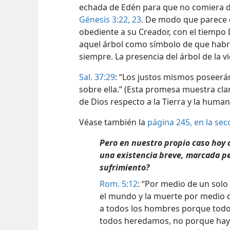
echada de Edén para que no comiera de
Génesis 3:22, 23
. De modo que parece 
obediente a su Creador, con el tiempo 
aquel árbol como símbolo de que habr
siempre. La presencia del árbol de la v
Sal. 37:29
: “Los justos mismos poseerán
sobre ella.” (Esta promesa muestra cl
de Dios respecto a la Tierra y la huma
Véase también la
página 245, en la sec
Pero en nuestro propio caso hoy d
una existencia breve, marcada p
sufrimiento?
Rom. 5:12
: “Por medio de un sol
el mundo y la muerte por medio d
a todos los hombres porque todos
todos heredamos, no porque haya 