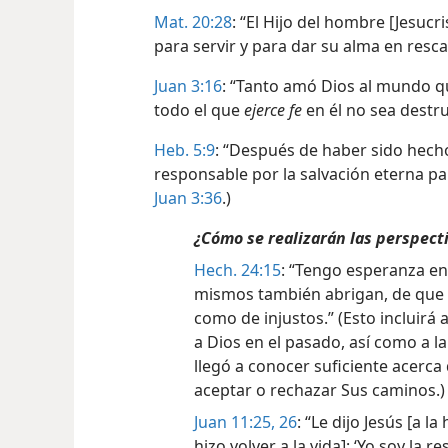
Mat. 20:28
: “El Hijo del hombre [Jesucri
para servir y para dar su alma en res
Juan 3:16
: “Tanto amó Dios al mundo qu
todo el que
ejerce fe
en él no sea destru
Heb. 5:9
: “Después de haber sido hecho
responsable por la salvación eterna pa
Juan 3:36
.)
¿Cómo se realizarán las perspecti
Hech. 24:15
: “Tengo esperanza en
mismos también abrigan, de que v
como de injustos.” (Esto incluirá
a Dios en el pasado, así como a 
llegó a conocer suficiente
acerca
aceptar o rechazar Sus caminos.)
Juan 11:25, 26
: “Le dijo Jesús [a
hizo volver a la vida]: ‘Yo soy la r