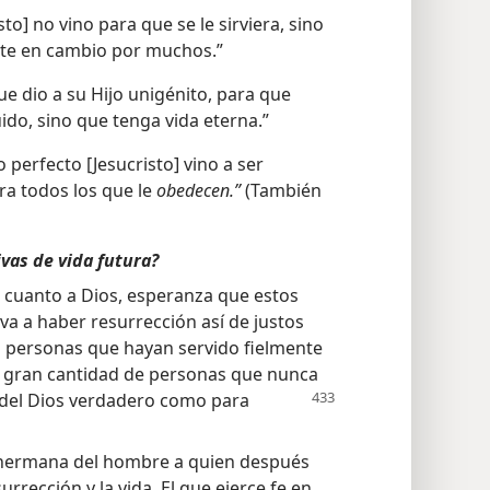
sto] no vino para que se le sirviera, sino
cate en cambio por muchos.”
e dio a su Hijo unigénito, para que
ido, sino que tenga vida eterna.”
 perfecto [Jesucristo] vino a ser
ra todos los que le
obedecen.”
(También
vas de vida futura?
 cuanto a Dios, esperanza que estos
a a haber resurrección así de justos
 a personas que hayan servido fielmente
la gran cantidad de personas que nunca
 del Dios verdadero como para
 la hermana del hombre a quien después
esurrección y la vida. El que ejerce fe en