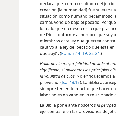
declara que, como resultado del juicio
creación [la humanidad] fue sujetada a 
situación como humano pecaminoso, el 
carnal, vendido bajo el pecado. Porqu
lo malo que no deseo es lo que practic
de Dios conforme al hombre que soy p
miembros otra ley que guerrea contra
cautivo a la ley del pecado que está 
que soy!”. (
Rom. 7:14,
19,
22-24
.)
Hallamos la mayor felicidad posible ahor
significado, si aplicamos los principios b
la voluntad de Dios.
No enriquecemos a Di
provecho’ (
Isa. 48:17
). La Biblia acons
siempre teniendo mucho que hacer en 
labor no es en vano en lo relacionado c
La Biblia pone ante nosotros
la perspec
ejercemos fe en las provisiones de Jeh