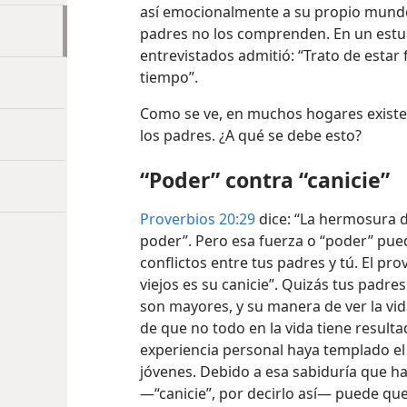
así emocionalmente a su propio mund
padres no los comprenden. En un estud
entrevistados admitió: “Trato de estar 
tiempo”.
Como se ve, en muchos hogares existe 
los padres. ¿A qué se debe esto?
“Poder” contra “canicie”
Proverbios 20:29
dice: “La hermosura de
poder”. Pero esa fuerza o “poder” pued
conflictos entre tus padres y tú. El pro
viejos es su canicie”. Quizás tus padre
son mayores, y su manera de ver la vida
de que no todo en la vida tiene result
experiencia personal haya templado el
jóvenes. Debido a esa sabiduría que h
—“canicie”, por decirlo así— puede qu