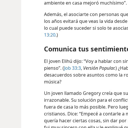
ambiente en casa mejoró muchísimo”.
Además, el asociarte con personas que
los años evitará que veas la vida desde
lo cual puede suceder si solo te asocia
13:20
.)
Comunica tus sentimient
El joven Elihú dijo: “Voy a hablar con 
pienso”. (
Job 33:3
,
Versión Popular.
) ¿Ha
desacuerdos sobre asuntos como la ropa,
música?
Un joven llamado Gregory creía que 
irrazonable. Su solución para el confli
fuera de casa lo más posible. Pero lue
cristianos. Dice: “Empecé a contarle a
quería hacer ciertas cosas, sin dar po
fui muy sincero con ella y le expliqué