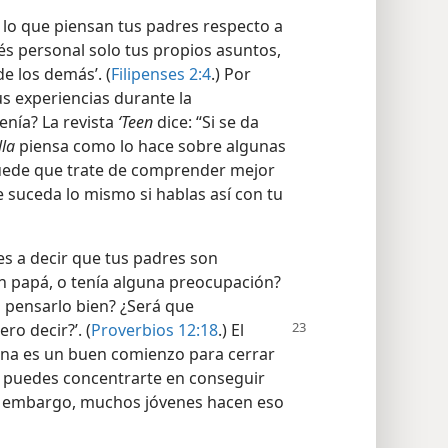
lo que piensan tus padres respecto a
erés personal solo tus propios asuntos,
e los demás’. (
Filipenses 2:4
.) Por
s experiencias durante la
enía? La revista
‘Teen
dice: “Si se da
lla
piensa como lo hace sobre algunas
puede que trate de comprender mejor
suceda lo mismo si hablas así con tu
es a decir que tus padres son
ien papá, o tenía alguna preocupación?
n pensarlo bien? ¿Será que
o decir?’. (
Proverbios 12:18
.) El
sona es un buen comienzo para cerrar
a puedes concentrarte en conseguir
 embargo, muchos jóvenes hacen eso