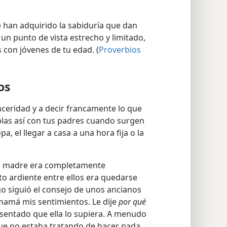
 han adquirido la sabiduría que dan
 un punto de vista estrecho y limitado,
s con jóvenes de tu edad. (
Proverbios
os
sinceridad y a decir francamente lo que
blas así con tus padres cuando surgen
 el llegar a casa a una hora fija o la
su madre era completamente
cto ardiente entre ellos era quedarse
go siguió el consejo de unos ancianos
 mamá mis sentimientos. Le dije
por qué
r sentado que ella lo supiera. A menudo
 que no estaba tratando de hacer nada