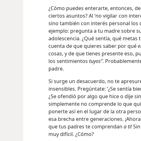
¿Cómo puedes enterarte, entonces, de 
ciertos asuntos? Al ‘no vigilar con int
sino también con interés personal los d
ejemplo: pregunta a tu madre sobre su
adolescencia. ¿Qué sentía, qué metas t
cuenta de que quieres saber por qué
e
cosas, y de que tienes presente eso, 
los sentimientos
tuyos”.
Probablemente 
padre.
Si surge un desacuerdo, no te apresur
insensibles. Pregúntate: ‘¿Se sentía b
¿Se ofendió por algo que hice o dije si
simplemente no
comprende lo que quier
ponerte así en el lugar de la otra per
esa brecha entre generaciones. ¡Ahor
que tus padres te comprendan
a ti!
Sin
muy difícil. ¿Cómo?