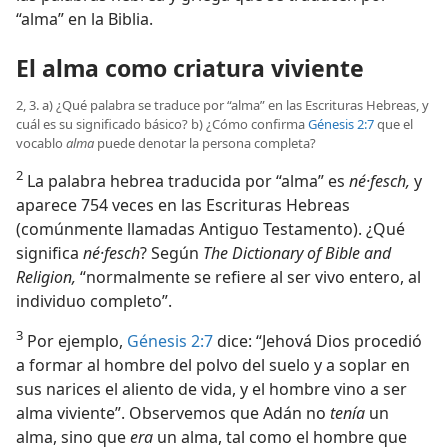
“alma” en la Biblia.
El alma como criatura viviente
2, 3. a) ¿Qué palabra se traduce por “alma” en las Escrituras Hebreas, y
cuál es su significado básico? b) ¿Cómo confirma
Génesis 2:7
que el
vocablo
alma
puede denotar la persona completa?
2
La palabra hebrea traducida por “alma” es
né·fesch,
y
aparece 754 veces en las Escrituras Hebreas
(comúnmente llamadas Antiguo Testamento). ¿Qué
significa
né·fesch
? Según
The Dictionary of Bible and
Religion,
“normalmente se refiere al ser vivo entero, al
individuo completo”.
3
Por ejemplo,
Génesis 2:7
dice: “Jehová Dios procedió
a formar al hombre del polvo del suelo y a soplar en
sus narices el aliento de vida, y el hombre vino a ser
alma viviente”. Observemos que Adán no
tenía
un
alma, sino que
era
un alma, tal como el hombre que