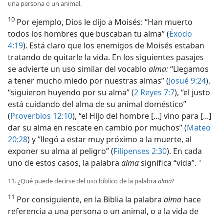
una persona o un animal.
10
Por ejemplo, Dios le dijo a Moisés: “Han muerto
todos los hombres que buscaban tu alma” (
Éxodo
4:19
). Está claro que los enemigos de Moisés estaban
tratando de quitarle la vida. En los siguientes pasajes
se advierte un uso similar del vocablo
alma:
“Llegamos
a tener mucho miedo por nuestras almas” (
Josué 9:24
),
“siguieron huyendo por su alma” (
2 Reyes 7:7
), “el justo
está cuidando del alma de su animal doméstico”
(
Proverbios 12:10
), “el Hijo del hombre [...] vino para [...]
dar su alma en rescate en cambio por muchos” (
Mateo
20:28
) y “llegó a estar muy próximo a la muerte, al
exponer su alma al peligro” (
Filipenses 2:30
). En cada
uno de estos casos, la palabra
alma
significa “vida”.
a
11. ¿Qué puede decirse del uso bíblico de la palabra
alma
?
11
Por consiguiente, en la Biblia la palabra
alma
hace
referencia a una persona o un animal, o a la vida de