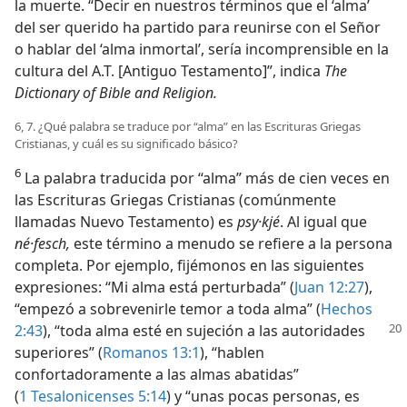
la muerte. “Decir en nuestros términos que el ‘alma’
del ser querido ha partido para reunirse con el Señor
o hablar del ‘alma inmortal’, sería incomprensible en la
cultura del A.T. [Antiguo Testamento]”, indica
The
Dictionary of Bible and Religion.
6, 7. ¿Qué palabra se traduce por “alma” en las Escrituras Griegas
Cristianas, y cuál es su significado básico?
6
La palabra traducida por “alma” más de cien veces en
las Escrituras Griegas Cristianas (comúnmente
llamadas Nuevo Testamento) es
psy·kjé
. Al igual que
né·fesch,
este término a menudo se refiere a la persona
completa. Por ejemplo, fijémonos en las siguientes
expresiones: “Mi alma está perturbada” (
Juan 12:27
),
“empezó a sobrevenirle temor a toda alma” (
Hechos
2:43
), “toda alma esté en sujeción
a las autoridades
superiores” (
Romanos 13:1
), “hablen
confortadoramente a las almas abatidas”
(
1 Tesalonicenses 5:14
) y “unas pocas personas, es