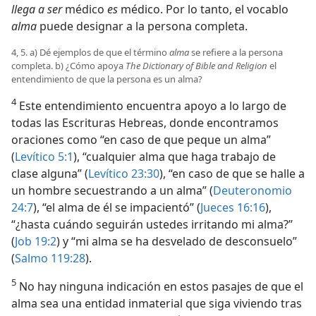
llega a ser
médico
es
médico. Por lo tanto, el vocablo
alma
puede designar a la persona completa.
4, 5. a) Dé ejemplos de que el término
alma
se refiere a la persona
completa. b) ¿Cómo apoya
The Dictionary of Bible and Religion
el
entendimiento de que la persona es un alma?
4
Este entendimiento encuentra apoyo a lo largo de
todas las Escrituras Hebreas, donde encontramos
oraciones como “en caso de que peque un alma”
(
Levítico 5:1
), “cualquier alma que haga trabajo de
clase alguna” (
Levítico 23:30
), “en caso de que se halle a
un hombre secuestrando a un alma” (
Deuteronomio
24:7
), “el alma de él se impacientó” (
Jueces 16:16
),
“¿hasta cuándo seguirán ustedes irritando mi alma?”
(
Job 19:2
) y “mi alma se ha desvelado de desconsuelo”
(
Salmo 119:28
).
5
No hay ninguna indicación en estos pasajes de que el
alma sea una entidad inmaterial que siga viviendo tras