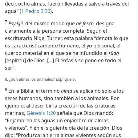
decir, ocho almas, fueron llevadas a salvo a través del
agua” (
1 Pedro 3:20
).
7
Psy·kjé,
del mismo modo que
né·fesch,
designa
claramente a la persona completa. Según el
escriturario Nigel Turner, esta palabra “denota lo que
es característicamente humano, el yo personal, el
cuerpo material en el que se ha infundido el
rûaḥ
[espíritu] de Dios. [...] El énfasis se pone en todo el
ser”.
8. ¿Son almas los animales? Explíquelo.
8
En la Biblia, el término
alma
se aplica no solo a los
seres humanos, sino también a los animales. Por
ejemplo, al describir la creación de las criaturas
marinas,
Génesis 1:20
señala que Dios mandó:
“Enjambren las aguas un enjambre de almas
vivientes”. Y en el siguiente día de la creación, Dios
dijo: “Produzca la tierra almas vivientes según sus