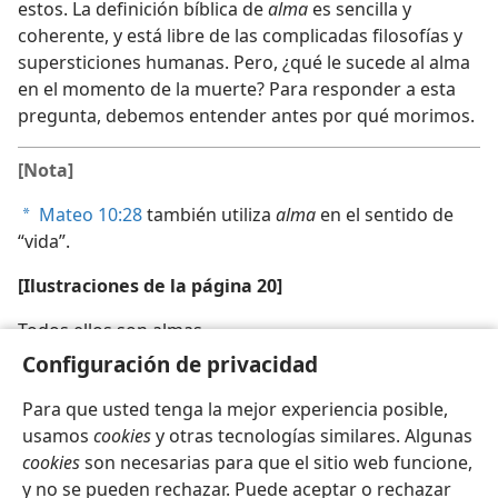
estos. La definición bíblica de
alma
es sencilla y
coherente, y está libre de las complicadas filosofías y
supersticiones humanas. Pero, ¿qué le sucede al alma
en el momento de la muerte? Para responder a esta
pregunta, debemos entender antes por qué morimos.
[Nota]
Mateo 10:28
también utiliza
alma
en el sentido de
a
“vida”.
[Ilustraciones de la página 20]
Todos ellos son almas
Configuración de privacidad
Para que usted tenga la mejor experiencia posible,
usamos
cookies
y otras tecnologías similares. Algunas
cookies
son necesarias para que el sitio web funcione,
Español
Compartir
Configuración
y no se pueden rechazar. Puede aceptar o rechazar
Copyright
© 2026 Watch Tower Bible and Tract Society of Pennsylvania