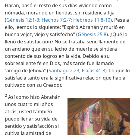
co) 2021
Harán, pasó el resto de sus días viviendo como
nómada, morando en tiendas, sin residencia fija
, o por creación?
(
Génesis 12:1-3;
Hechos 7:2-7;
Hebreos 11:8-10
). Pese a
ello, leemos lo siguiente: “Expiró Abrahán y murió en
buena vejez, viejo y satisfecho” (
Génesis 25:8
). ¿Qué lo
llenó de satisfacción? No se trataba sencillamente de
un anciano que en su lecho de muerte se sintiera
contento de sus logros en la vida. Debido a su
sobresaliente fe en Dios, más tarde fue llamado
“amigo de Jehová” (
Santiago 2:23;
Isaías 41:8
). Lo que lo
satisfacía tanto era la significativa relación que había
cultivado con su Creador.
2
Así como hizo Abrahán
unos cuatro mil años
atrás, usted también
puede llenar su vida de
sentido y satisfacción si
cultiva la amistad de