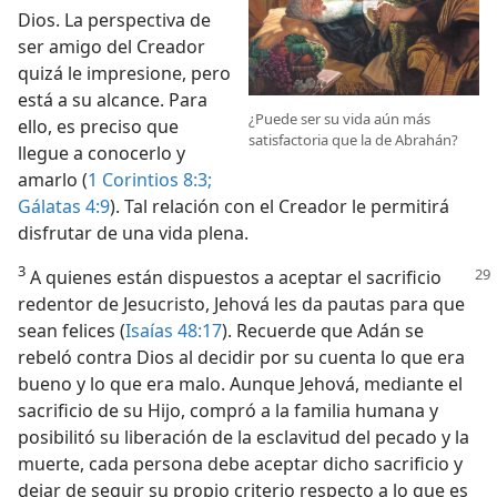
Dios. La perspectiva de
ser amigo del Creador
quizá le impresione, pero
está a su alcance. Para
¿Puede ser su vida aún más
ello, es preciso que
satisfactoria que la de Abrahán?
llegue a conocerlo y
amarlo (
1 Corintios 8:3;
Gálatas 4:9
). Tal relación con el Creador le permitirá
disfrutar de una vida plena.
3
A quienes están dispuestos a aceptar el sacrificio
redentor de Jesucristo, Jehová les da pautas para que
sean felices (
Isaías 48:17
). Recuerde que Adán se
rebeló contra Dios al decidir por su cuenta lo que era
bueno y lo que era malo. Aunque Jehová, mediante el
sacrificio de su Hijo, compró a la familia humana y
posibilitó su liberación de la esclavitud del pecado y la
muerte, cada persona debe aceptar dicho sacrificio y
dejar de seguir su propio criterio respecto a lo que es