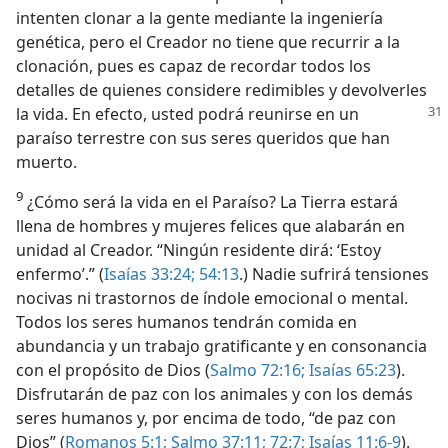
intenten clonar a la gente mediante la ingeniería
genética, pero el Creador no tiene que recurrir a la
clonación, pues es capaz de recordar todos los
detalles de quienes considere redimibles y devolverles
la vida. En efecto, usted podrá reunirse en un
paraíso terrestre con sus seres queridos que han
muerto.
9
¿Cómo será la vida en el Paraíso? La Tierra estará
llena de hombres y mujeres felices que alabarán en
unidad al Creador. “Ningún residente dirá: ‘Estoy
enfermo’.” (
Isaías 33:24;
54:13
.) Nadie sufrirá tensiones
nocivas ni trastornos de índole emocional o mental.
Todos los seres humanos tendrán comida en
abundancia y un trabajo gratificante y en consonancia
con el propósito de Dios (
Salmo 72:16;
Isaías 65:23
).
Disfrutarán de paz con los animales y con los demás
seres humanos y, por encima de todo, “de paz con
Dios” (
Romanos 5:1;
Salmo 37:11;
72:7;
Isaías 11:6-9
).