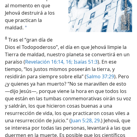
al momento en que
Jehová destruirá a los
que practican la
maldad.
a
8
Tras el “gran día de
Dios el Todopoderoso”, el día en que Jehová limpie la
Tierra de maldad, nuestro planeta se convertirá en un
paraíso (
Revelación 16:14,
16;
Isaías 51:3
). En ese
tiempo, “los justos mismos poseerán la tierra, y
residirán para siempre sobre ella” (
Salmo 37:29
). Pero
¿y quienes ya han muerto? “No se maravillen de esto
—dijo Jesús—, porque viene la hora en que todos los
que están en las tumbas conmemorativas oirán su voz
y saldrán, los que hicieron cosas buenas a una
resurrección de vida, los que practicaron cosas viles a
una resurrección de juicio.” (
Juan 5:28, 29
.) Jehová, que
se interesa por todas las personas, levantará a las que
duermen en la muerte. Es posible que los científicos