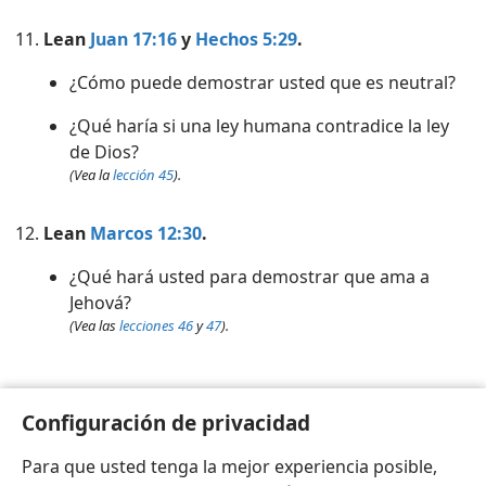
Lean
Juan 17:16
y
Hechos 5:29
.
¿Cómo puede demostrar usted que es neutral?
¿Qué haría si una ley humana contradice la ley
de Dios?
(Vea la
lección 45
).
Lean
Marcos 12:30
.
¿Qué hará usted para demostrar que ama a
Jehová?
(Vea las
lecciones 46
y
47
).
Preguntas que usted tenga:
Configuración de privacidad
Para que usted tenga la mejor experiencia posible,