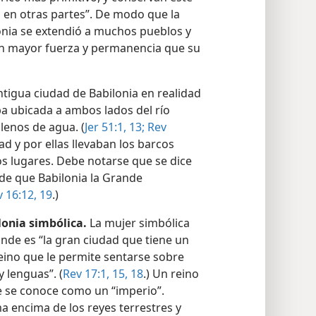
 en otras partes”. De modo que la
lonia se extendió a muchos pueblos y
on mayor fuerza y permanencia que su
antigua ciudad de Babilonia en realidad
ba ubicada a ambos lados del río
llenos de agua. (
Jer 51:1,
13;
Rev
ad y por ellas llevaban los barcos
s lugares. Debe notarse que se dice
 de que Babilonia la Grande
 16:12,
19
.)
lonia simbólica.
La mujer simbólica
ande es “la gran ciudad que tiene un
 reino que le permite sentarse sobre
 lenguas”. (
Rev 17:1,
15,
18
.) Un reino
ue se conoce como un “imperio”.
ma encima de los reyes terrestres y