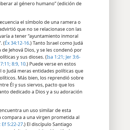
liberar al género humano” (edición de
recuencia el símbolo de una ramera o
 advirtió que no se relacionase con las
varía a tener “ayuntamiento inmoral
. (
Éx 34:12-16
.) Tanto Israel como Judá
 de Jehová Dios, y se les condenó por
íticas y sus dioses. (
Isa 1:21;
Jer 3:6-
7:11;
8:9, 10
.) Puede verse en estos
l o Judá meras entidades políticas que
líticos. Más bien, los reprendió sobre
tre Él y sus siervos, pacto que los
anto dedicado a Dios y a su adoración
 encuentra un uso similar de esta
 la compara a una virgen prometida al
;
Ef 5:22-27
.) El discípulo Santiago