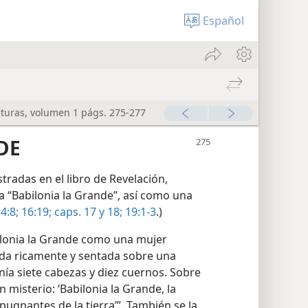
Español
ituras, volumen 1 págs. 275-277
DE
stradas en el libro de Revelación,
a “Babilonia la Grande”, así como una
4:8;
16:19;
caps. 17 y
18;
19:1-3
.)
ilonia la Grande como una mujer
ada ricamente y sentada sobre una
enía siete cabezas y diez cuernos. Sobre
 misterio: ‘Babilonia la Grande, la
pugnantes de la tierra’”. También se la