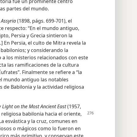
istoria fue un prominente centro
tras partes del mundo.
 Assyria
(1898, págs. 699-701), el
ste respecto: “En el mundo antiguo,
ipto, Persia y Grecia sintieron la
..] En Persia, el culto de Mitra revela la
 babilonios; y considerando la
a los misterios relacionados con este
cta las ramificaciones de la cultura
 Éufrates”. Finalmente se refiere a “la
l mundo antiguo las notables
de Babilonia y la actividad religiosa
 Light on the Most Ancient East
(1957,
 religiosa babilonia hacia el oriente,
“La esvástica y la cruz, comunes en
giosos o mágicos como lo fueron en
órico más primitivo, y conservan este