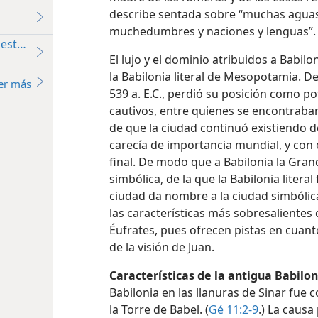
describe sentada sobre “muchas aguas
muchedumbres y naciones y lenguas”. 
destrucción
El lujo y el dominio atribuidos a Babil
la Babilonia literal de Mesopotamia. D
er más
539 a. E.C., perdió su posición como p
cautivos, entre quienes se encontraban
de que la ciudad continuó existiendo d
carecía de importancia mundial, y con
final. De modo que a Babilonia la Gran
simbólica, de la que la Babilonia litera
ciudad da nombre a la ciudad simbólic
las características más sobresalientes 
Éufrates, pues ofrecen pistas en cuanto
de la visión de Juan.
Características de la antigua Babilon
Babilonia en las llanuras de Sinar fue 
la Torre de Babel. (
Gé 11:2-9
.) La causa