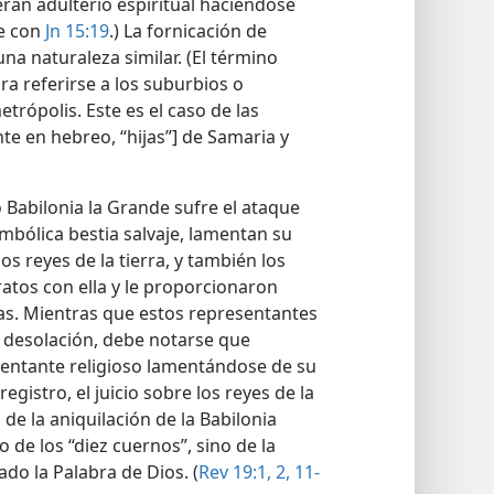
eran adulterio espiritual haciéndose
e con
Jn 15:19
.) La fornicación de
una naturaleza similar. (El término
ara referirse a los suburbios o
trópolis. Este es el caso de las
te en hebreo, “hijas”] de Samaria y
o Babilonia la Grande sufre el ataque
imbólica bestia salvaje, lamentan su
s reyes de la tierra, y también los
ratos con ella y le proporcionaron
as. Mientras que estos representantes
u desolación, debe notarse que
sentante religioso lamentándose de su
 registro, el juicio sobre los reyes de la
de la aniquilación de la Babilonia
o de los “diez cuernos”, sino de la
ado la Palabra de Dios. (
Rev 19:1, 2,
11-