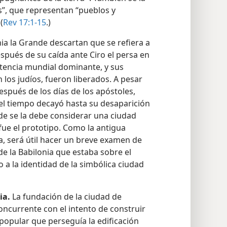
”, que representan “pueblos y
(
Rev 17:1-15
.)
onia la Grande descartan que se refiera a
espués de su caída ante Ciro el persa en
otencia mundial dominante, y sus
 los judíos, fueron liberados. A pesar
espués de los días de los apóstoles,
 el tiempo decayó hasta su desaparición
de se la debe considerar una ciudad
l fue el prototipo. Como la antigua
a, será útil hacer un breve examen de
de la Babilonia que estaba sobre el
 a la identidad de la simbólica ciudad
ia.
La fundación de la ciudad de
concurrente con el intento de construir
 popular que perseguía la edificación