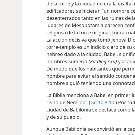
de la torre y la ciudad no era la exalt
edificadores se hicieran “un nombre cé
desenterrados tanto en las ruinas de l
lugares de Mesopotamia parecen confi
religiosa de la torre original, fuera cu
La acción decisiva que tomó Jehová Dio
torre-templo es un indicio claro de su 
hebreo dado a la ciudad, Babel, signifi
nombres sumerio
(Ka-dingir-ra)
y acad
De modo que los habitantes que perma
nombre para evitar el sentido condena
nombre siguió teniendo una connotació
La Biblia menciona a Babel en primer l
reino de Nemrod’. (
Gé 10:8-10
.) Por to
ciudad de Babilonia se destaca como 
y de su pueblo.
Aunque Babilonia se convirtió en la cap