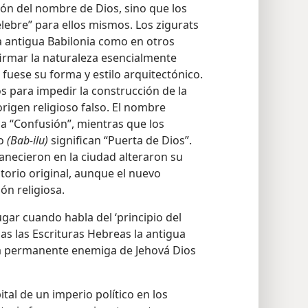
ación del nombre de Dios, sino que los
lebre” para ellos mismos. Los zigurats
a antigua Babilonia como en otros
rmar la naturaleza esencialmente
al fuese su forma y estilo arquitectónico.
s para impedir la construcción de la
origen religioso falso. El nombre
ca “Confusión”, mientras que los
io
(Bab-ilu)
significan “Puerta de Dios”.
necieron en la ciudad alteraron su
torio original, aunque el nuevo
n religiosa.
ugar cuando habla del ‘principio del
das las Escrituras Hebreas la antigua
la permanente enemiga de Jehová Dios
ital de un imperio político en los