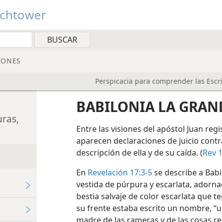
tchtower
IONES
Perspicacia para comprender las Escr
BABILONIA LA GRAN
uras,
Entre las visiones del apóstol Juan regi
aparecen declaraciones de juicio contr
descripción de ella y de su caída. (
Rev 1
En
Revelación 17:3-5
se describe a Bab
vestida de púrpura y escarlata, adorn
bestia salvaje de color escarlata que t
su frente estaba escrito un nombre, “un
madre de las rameras y de las cosas re