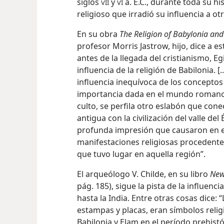
siglos
y
a. E.C., durante toda su h
VII
VI
religioso que irradió su influencia a o
En su obra
The Religion of Babylonia and
profesor Morris Jastrow, hijo, dice a e
antes de la llegada del cristianismo, Eg
influencia de la religión de Babilonia. [.
influencia inequívoca de los conceptos
importancia dada en el mundo romano 
culto, se perfila otro eslabón que cone
antigua con la civilización del valle del
profunda impresión que causaron en e
manifestaciones religiosas procedentes 
que tuvo lugar en aquella región”.
El arqueólogo V. Childe, en su libro
New
pág. 185), sigue la pista
de la influencia
hasta la India. Entre otras cosas dice: 
estampas y placas, eran símbolos reli
Babilonia y Elam en el período prehist