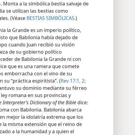
. Monta a la simbólica bestia salvaje de
lia se utilizan las bestias como
ales. (Véase
BESTIAS SIMBÓLICAS
.)
a la Grande es un imperio político,
isto que Babilonia había dejado de
mpo cuando Juan recibió su visión
leza de su gobierno político
ceder de Babilonia la Grande ni con
dice que es una ramera que comete
 los emborracha con el vino de su
 su “práctica espiritista”. (
Rev 17:1, 2;
antuvo su dominio mediante su férreo
a ley romana en sus provincias y
 Interpreter’s Dictionary of the Bible
dice:
Roma con Babilonia. Babilonia abarca
en mejor la idolatría extrema que los
e la misma extensión que el reino de
zado a la humanidad y a quien el