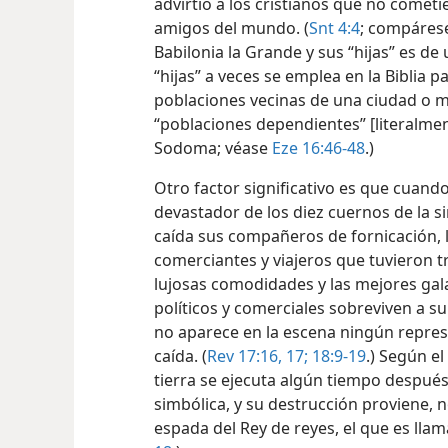
advirtió a los cristianos que no cometi
amigos del mundo. (
Snt 4:4
; compáres
Babilonia la Grande y sus “hijas” es de 
“hijas” a veces se emplea en la Biblia p
poblaciones vecinas de una ciudad o me
“poblaciones dependientes” [literalmen
Sodoma; véase
Eze 16:46-48
.)
Otro factor significativo es que cuand
devastador de los diez cuernos de la s
caída sus compañeros de fornicación, lo
comerciantes y viajeros que tuvieron t
lujosas comodidades y las mejores gal
políticos y comerciales sobreviven a s
no aparece en la escena ningún repre
caída. (
Rev 17:16, 17;
18:9-19
.) Según el
tierra se ejecuta algún tiempo después 
simbólica, y su destrucción proviene, n
espada del Rey de reyes, el que es llam