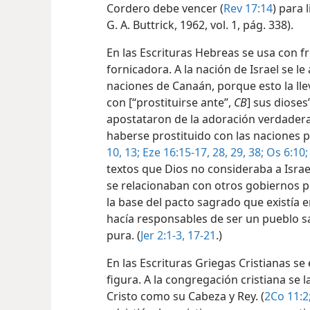
Cordero debe vencer (
Rev 17:14
) para 
G. A. Buttrick, 1962, vol. 1, pág. 338).
En las Escrituras Hebreas se usa con f
fornicadora. A la nación de Israel se le
naciones de Canaán, porque esto la lle
con [“prostituirse ante”,
CB
] sus dioses”
apostataron de la adoración verdadera
haberse prostituido con las naciones pol
10,
13;
Eze 16:15-17,
28, 29,
38;
Os 6:10;
textos que Dios no consideraba a Israe
se relacionaban con otros gobiernos po
la base del pacto sagrado que existía en
hacía responsables de ser un pueblo s
pura. (
Jer 2:1-3,
17-21
.)
En las Escrituras Griegas Cristianas se
figura. A la congregación cristiana se
Cristo como su Cabeza y Rey. (
2Co 11:2