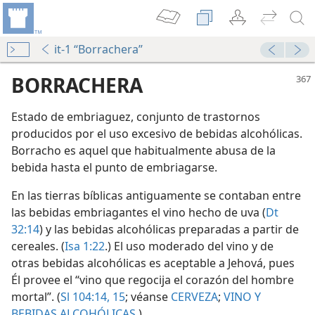
it-1 “Borrachera”
BORRACHERA
Estado de embriaguez, conjunto de trastornos
producidos por el uso excesivo de bebidas alcohólicas.
Borracho es aquel que habitualmente abusa de la
bebida hasta el punto de embriagarse.
En las tierras bíblicas antiguamente se contaban entre
las bebidas embriagantes el vino hecho de uva (
Dt
erlas el cristiano?
32:14
) y las bebidas alcohólicas preparadas a partir de
cereales. (
Isa 1:22
.) El uso moderado del vino y de
s?
otras bebidas alcohólicas es aceptable a Jehová, pues
Él provee el “vino que regocija el corazón del hombre
mortal”. (
Sl 104:14, 15
; véanse
CERVEZA
;
VINO Y
BEBIDAS ALCOHÓLICAS
.)