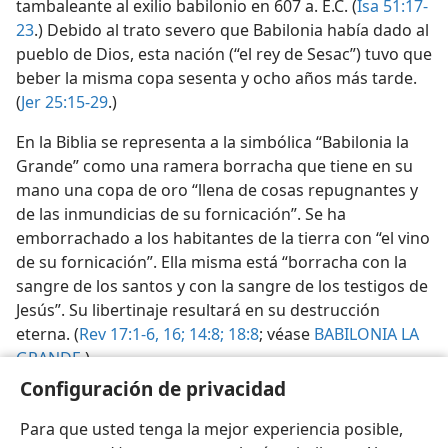
tambaleante al exilio babilonio en 607 a. E.C. (
Isa 51:17-
23
.) Debido al trato severo que Babilonia había dado al
pueblo de Dios, esta nación (“el rey de Sesac”) tuvo que
beber la misma copa sesenta y ocho años más tarde.
(
Jer 25:15-29
.)
En la Biblia se representa a la simbólica “Babilonia la
Grande” como una ramera borracha que tiene en su
mano una copa de oro “llena de cosas repugnantes y
de las inmundicias de su fornicación”. Se ha
emborrachado a los habitantes de la tierra con “el vino
de su fornicación”. Ella misma está “borracha con la
sangre de los santos y con la sangre de los testigos de
Jesús”. Su libertinaje resultará en su destrucción
eterna. (
Rev 17:1-6,
16;
14:8;
18:8
; véase
BABILONIA LA
GRANDE
.)
Configuración de privacidad
Para que usted tenga la mejor experiencia posible,