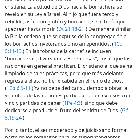
cristiana. La actitud de Dios hacia la borrachera se
reveló en su Ley a Israel. Al hijo que fuera terco y
rebelde, así como glotón y borracho, se le tenía que
apedrear hasta morir. (
Dt 21:18-21
.) De manera similar,
la Biblia ordena que se expulse de la congregación a
los borrachos inveterados o no arrepentidos. (
1Co
5:11-13
.) En las “obras de la carne” se incluyen
“borracheras, diversiones estrepitosas”, cosas que las
naciones en general practican. El cristiano al que se ha
limpiado de tales prácticas, pero que más adelante
regresa a ellas, no tiene cabida en el reino de Dios.
(
1Co 6:9-11
.) Ya no debe dedicar su tiempo a obrar la
voluntad de las naciones participando en excesos con
vino y partidas de beber (
1Pe 4:3
), sino que debe
dedicarse a producir el fruto del espíritu de Dios. (
Gál
5:19-24
.)
Por lo tanto, el ser moderado y de juicio sano forma
parte de los requisitos para los superintendentes