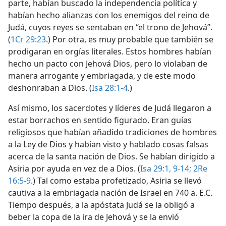
parte, habían buscado la independencia política y
habían hecho alianzas con los enemigos del reino de
Judá, cuyos reyes se sentaban en “el trono de Jehová”.
(
1Cr 29:23
.) Por otra, es muy probable que también se
prodigaran en orgías literales. Estos hombres habían
hecho un pacto con Jehová Dios, pero lo violaban de
manera arrogante y embriagada, y de este modo
deshonraban a Dios. (
Isa 28:1-4
.)
Así mismo, los sacerdotes y líderes de Judá llegaron a
estar borrachos en sentido figurado. Eran guías
religiosos que habían añadido tradiciones de hombres
a la Ley de Dios y habían visto y hablado cosas falsas
acerca de la santa nación de Dios. Se habían dirigido a
Asiria por ayuda en vez de a Dios. (
Isa 29:1,
9-14;
2Re
16:5-9
.) Tal como estaba profetizado, Asiria se llevó
cautiva a la embriagada nación de Israel en 740 a. E.C.
Tiempo después, a la apóstata Judá se la obligó a
beber la copa de la ira de Jehová y se la envió