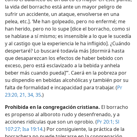
la vida del borracho está ante un mayor peligro de
sufrir un accidente, un ataque, envolverse en una
pelea, etc.]. ‘Me han golpeado, pero no enfermé; me
han herido, pero no lo supe [dice el borracho, como si
se hablase a sí mismo; es insensible a lo que le sucedía
y al castigo que la experiencia le ha infligido]. ¿Cuándo
despertaré? Lo buscaré todavía más [dormirá hasta
que desaparezcan los efectos de haber bebido con
exceso, pero está esclavizado a la bebida y anhela
beber más cuando pueda]’”. Caerá en la pobreza por
su dispendio en bebidas alcohólicas y también por su
falta de formalidad e incapacidad para trabajar. (
Pr
23:20, 21,
34, 35
.)
Prohibida en la congregación cristiana.
El borracho
es propenso al alboroto rudo y desenfrenado, y a
acciones ridículas que son un oprobio. (
Pr 20:1;
Sl
107:27;
Isa 19:14
.) Por consiguiente, la práctica de la
borrachera no puede tolerarse en la congregación