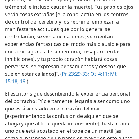
trémens), e incluso causar la muerte]. Tus propios ojos
verán cosas extrañas [el alcohol actúa en los centros
de control del cerebro y los reprime; empiezan a
manifestarse actitudes que por lo general se
controlarían; se ven alucinaciones; se cuentan
experiencias fantásticas del modo más plausible para
encubrir lagunas de la memoria; desaparecen las
inhibiciones], y tu propio corazón hablará cosas
perversas [se expresan pensamientos y deseos que
suelen estar callados]”. (
Pr 23:29-33;
Os 4:11;
Mt
15:18, 19
.)
El escritor sigue describiendo la experiencia personal
del borracho: “Y ciertamente llegarás a ser como uno
que está acostado en el corazón del mar
[experimentando la confusión de alguien que se
ahoga y que al final queda inconsciente], hasta como
uno que está acostado en el tope de un mástil [así
como el balanceo de un barco es mayor en este punto,