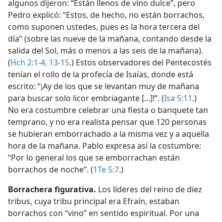
algunos dijeron: “Están llenos de vino dulce”, pero
Pedro explicó: “Estos, de hecho, no están borrachos,
como suponen ustedes, pues es la hora tercera del
día” (sobre las nueve de la mañana, contando desde la
salida del Sol, más o menos a las seis de la mañana).
(
Hch 2:1-4,
13-15
.) Estos observadores del Pentecostés
tenían el rollo de la profecía de Isaías, donde está
escrito: “¡Ay de los que se levantan muy de mañana
para buscar solo licor embriagante [...]!”. (
Isa 5:11
.)
No era costumbre celebrar una fiesta o banquete tan
temprano, y no era realista pensar que 120 personas
se hubieran emborrachado a la misma vez y a aquella
hora de la mañana. Pablo expresa así la costumbre:
“Por lo general los que se emborrachan están
borrachos de noche”. (
1Te 5:7
.)
Borrachera figurativa.
Los líderes del reino de diez
tribus, cuya tribu principal era Efraín, estaban
borrachos con “vino” en sentido espiritual. Por una