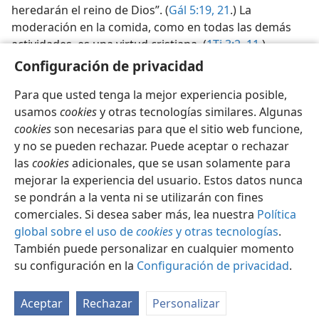
heredarán el reino de Dios”. (
Gál 5:19,
21
.) La
moderación en la comida, como en todas las demás
actividades, es una virtud cristiana. (
1Ti 3:2,
11
.)
Configuración de privacidad
Para que usted tenga la mejor experiencia posible,
usamos
cookies
y otras tecnologías similares. Algunas
cookies
son necesarias para que el sitio web funcione,
Español
Compartir
Configuración
y no se pueden rechazar. Puede aceptar o rechazar
Copyright
© 2026 Watch Tower Bible and Tract Society of Pennsylvania
las
cookies
adicionales, que se usan solamente para
Condiciones de uso
Política de privacidad
Configuración de privacidad
Iniciar sesión
JW.ORG
mejorar la experiencia del usuario. Estos datos nunca
se pondrán a la venta ni se utilizarán con fines
comerciales. Si desea saber más, lea nuestra
Política
global sobre el uso de
cookies
y otras tecnologías
.
También puede personalizar en cualquier momento
su configuración en la
Configuración de privacidad
.
Aceptar
Rechazar
Personalizar