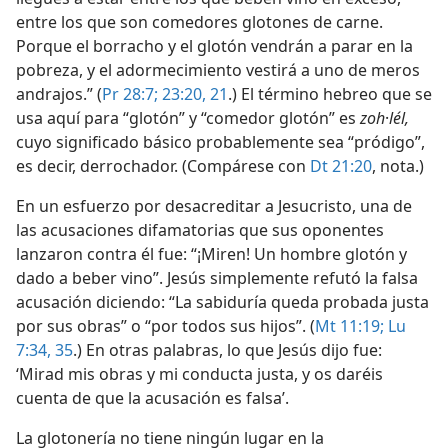
entre los que son comedores glotones de carne.
Porque el borracho y el glotón vendrán a parar en la
pobreza, y el adormecimiento vestirá a uno de meros
andrajos.” (
Pr 28:7;
23:20, 21
.) El término hebreo que se
usa aquí para “glotón” y “comedor glotón” es
zoh
·
lél,
cuyo significado básico probablemente sea “pródigo”,
es decir, derrochador. (Compárese con
Dt 21:20
, nota.)
En un esfuerzo por desacreditar a Jesucristo, una de
las acusaciones difamatorias que sus oponentes
lanzaron contra él fue: “¡Miren! Un hombre glotón y
dado a beber vino”. Jesús simplemente refutó la falsa
acusación diciendo: “La sabiduría queda probada justa
por sus obras” o “por todos sus hijos”. (
Mt 11:19;
Lu
7:34, 35
.) En otras palabras, lo que Jesús dijo fue:
‘Mirad mis obras y mi conducta justa, y os daréis
cuenta de que la acusación es falsa’.
La glotonería no tiene ningún lugar en la