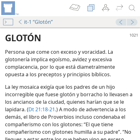
it-1 “Glotón”
GLOTÓN
Persona que come con exceso y voracidad. La
glotonería implica egoísmo, avidez y excesiva
complacencia, por lo que está diametralmente
opuesta a los preceptos y principios bíblicos.
La ley mosaica exigía que los padres de un hijo
incorregible que fuese glotón y borracho lo llevasen a
los ancianos de la ciudad, quienes harían que se le
lapidara. (
Dt 21:18-21
.) A modo de advertencia a los
?
demás, el libro de Proverbios incluso condenaba el
compañerismo con los glotones: “El que tiene
compañerismo con glotones humilla a su padre”. “No
llegues a estar entre los que beben vino en exceso,