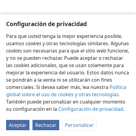
Configuración de privacidad
Para que usted tenga la mejor experiencia posible,
usamos
cookies
y otras tecnologías similares. Algunas
cookies
son necesarias para que el sitio web funcione,
Español
Compartir
Configuración
y no se pueden rechazar. Puede aceptar o rechazar
Copyright
© 2026 Watch Tower Bible and Tract Society of Pennsylvania
las
cookies
adicionales, que se usan solamente para
Condiciones de uso
Política de privacidad
Configuración de privacidad
Iniciar sesión
JW.ORG
mejorar la experiencia del usuario. Estos datos nunca
se pondrán a la venta ni se utilizarán con fines
comerciales. Si desea saber más, lea nuestra
Política
global sobre el uso de
cookies
y otras tecnologías
.
También puede personalizar en cualquier momento
su configuración en la
Configuración de privacidad
.
Aceptar
Rechazar
Personalizar