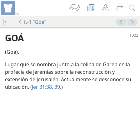
it-1 “Goá”
GOÁ
(Goá).
Lugar que se nombra junto a la colina de Gareb en la
profecía de Jeremías sobre la reconstrucción y
extensión de Jerusalén. Actualmente se desconoce su
ubicación. (
Jer 31:38, 39
.)
men 1
emías?
”
men 2