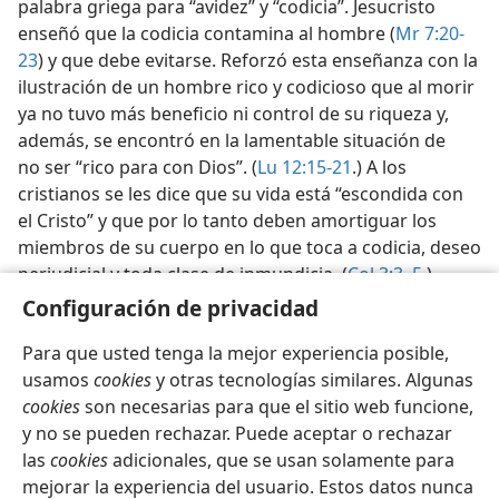
palabra griega para “avidez” y “codicia”. Jesucristo
enseñó que la codicia contamina al hombre (
Mr 7:20-
23
) y que debe evitarse. Reforzó esta enseñanza con la
ilustración de un hombre rico y codicioso que al morir
ya no tuvo más beneficio ni control de su riqueza y,
además, se encontró en la lamentable situación de
no ser “rico para con Dios”. (
Lu 12:15-21
.) A los
cristianos se les dice que su vida está “escondida con
el Cristo” y que por lo tanto deben amortiguar los
miembros de su cuerpo en lo que toca a codicia, deseo
perjudicial y toda clase de inmundicia. (
Col 3:3,
5
.)
Configuración de privacidad
Para que usted tenga la mejor experiencia posible,
usamos
cookies
y otras tecnologías similares. Algunas
cookies
son necesarias para que el sitio web funcione,
Español
Compartir
Configuración
y no se pueden rechazar. Puede aceptar o rechazar
Copyright
© 2026 Watch Tower Bible and Tract Society of Pennsylvania
las
cookies
adicionales, que se usan solamente para
Condiciones de uso
Política de privacidad
Configuración de privacidad
Iniciar sesión
JW.ORG
mejorar la experiencia del usuario. Estos datos nunca