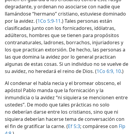
degradante, y ordenan no asociarse con nadie que
llamándose “hermano” cristiano, estuviese dominado
por la avidez. (
1Co 5:9-11
.) Tales personas están
clasificadas junto con los fornicadores, idólatras,
adúlteros, hombres que se tienen para propósitos
contranaturales, ladrones, borrachos, injuriadores y
los que practican extorsión. De hecho, las personas a
las que domina la avidez por lo general practican
algunas de estas cosas. Si un individuo no se vuelve de
su avidez, no heredará el reino de Dios. (
1Co 6:9, 10
.)
Al condenar el habla necia y el bromear obsceno, el
apóstol Pablo manda que la fornicación y la
inmundicia o la avidez “ni siquiera se mencionen entre
ustedes”. De modo que tales prácticas no solo
no deberían darse entre los cristianos, sino que ni
siquiera deberían hacerse tema de conversación con
el fin de gratificar la carne. (
Ef 5:3
; compárese con
Flp
4:8
.)