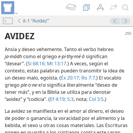
it-1 “Avidez”
AVIDEZ
Ansia y deseo vehemente. Tanto el verbo hebreo
ja·mádh
como el griego
e·pi·thy·mé·ō
significan
“desear”. (
Sl 68:16;
Mt 13:17
.) A veces, según el
contexto, estas palabras pueden transmitir la idea de
un deseo malo, egoísta. (
Éx 20:17;
Ro 7:7
.) El vocablo
griego
ple·o·ne·xí·a
significa literalmente “deseo de
tener más”, y en la Biblia se utiliza para denotar
“avidez” y “codicia”. (
Ef 4:19;
5:3
, nota;
Col 3:5
.)
La avidez se manifiesta en el amor al dinero, el deseo
de poder o ganancia, la voracidad por el alimento y la
bebida, el sexo u otras cosas materiales. Las Escrituras
men 1
ponen en guardia a los cristianos contra este rasgo